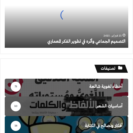
في
تطوير
الفكر
المعماري
21 فبراير، 2021
التصميم الجماعي وأثره في تطوير الفكر المعماري
تصنيفات
أخطاء لغوية شائعة
73
أساسيات الشعر
10
أفكار ونصائح في الكتابة
16