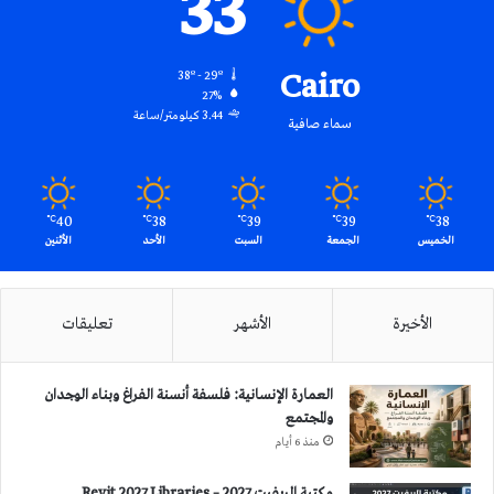
33
Cairo
38º - 29º
27%
3.44 كيلومتر/ساعة
سماء صافية
40
38
39
39
38
℃
℃
℃
℃
℃
الخميس
الجمعة
السبت
الأحد
الأثنين
الأخيرة
الأشهر
تعليقات
العمارة الإنسانية: فلسفة أنسنة الفراغ وبناء الوجدان
والمجتمع
منذ 6 أيام
مكتبة الريفيت 2027 – Revit 2027 Libraries