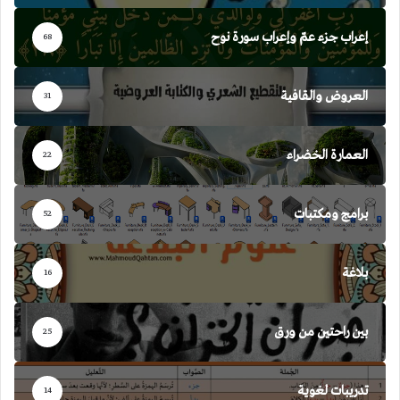
إعراب جزء عمّ وإعراب سورة نوح
68
العروض والقافية
31
العمارة الخضراء
22
برامج ومكتبات
52
بلاغة
16
بين راحتين من ورق
25
تدريبات لغوية
14