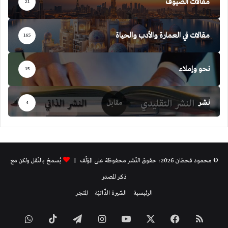
مقالات الضيوف
21
مقالات في العمارة والأدب والحياة
165
نحو وإملاء
35
نشر
4
© محمود قحطان 2026، حقوق النّشر محفوظة على المؤلّف |
يُسمحُ بالنّقل ولكن مع
ذكر المصدر
الرئيسية
السّيرة الذّاتيّة
المتجر
ملخص
فيسبوك
‫X
‫YouTube
انستقرام
تيلقرام
‫TikTok
واتساب