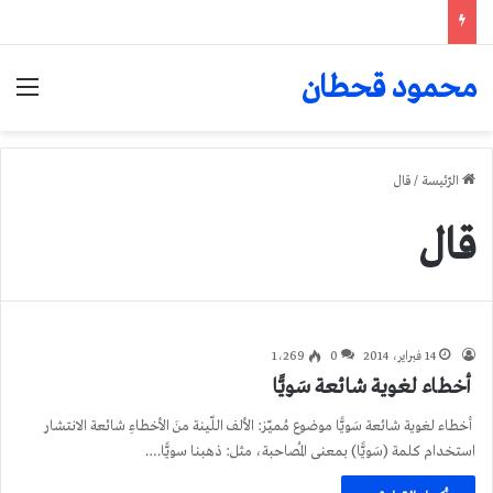
محمود قحطان
الق
الرّئيسة
/
قال
قال
14 فبراير، 2014
0
1٬269
أخطاء لغوية شائعة سَويًّا
أخطاء لغوية شائعة سَويًّا موضوع مُميّز: الألف اللّينة منَ الأخطاءِ شائعة الانتشار
استخدام كلمة (سَويًّا) بمعنى المُصاحبة، مثل: ذهبنا سويًّا.…