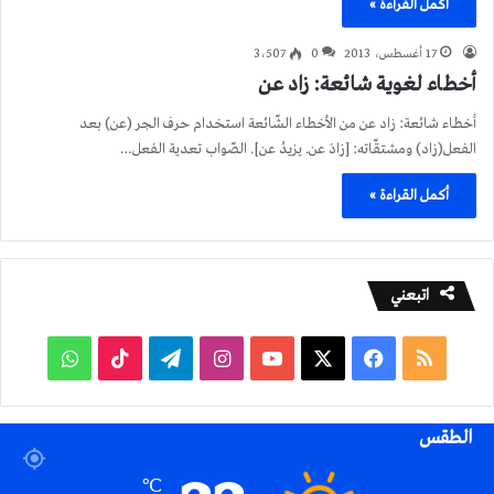
أكمل القراءة »
17 أغسطس، 2013
0
3٬507
أخطاء لغوية شائعة: زاد عن
أخطاء شائعة: زاد عن من الأخطاء الشّائعة استخدام حرف الجر (عن) بعد
الفعل(زاد) ومشتقّاته: [زادَ عن. يزيدُ عن]. الصّواب تعدية الفعل…
أكمل القراءة »
اتبعني
ملخص
فيسبوك
‫X
‫YouTube
انستقرام
تيلقرام
‫TikTok
واتساب
الموقع
الطقس
RSS
℃