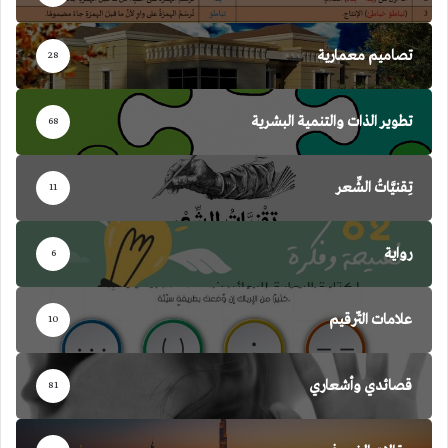
تصاميم معمارية
28
تطوير الذات والتنمية البشرية
68
تِقنيَّاتُ الشِّعر
11
رواية
6
علامات التّرقيم
10
قصائدي وأشعاري
81