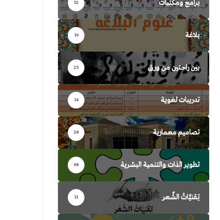
برامج ومكتبات
52
بلاغة
16
بين راحتين من ورق
25
تدريبات لغوية
14
تصاميم معمارية
28
تطوير الذات والتنمية البشرية
68
تِقنيَّاتُ الشِّعر
11