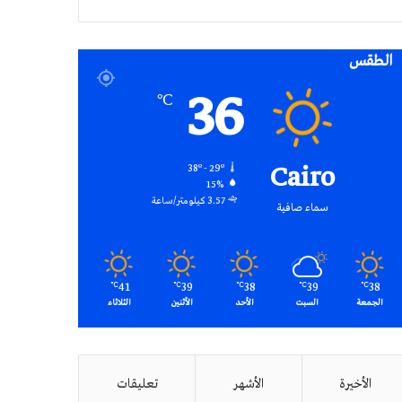
RSS
الطقس
36
℃
Cairo
38º - 29º
15%
3.57 كيلومتر/ساعة
سماء صافية
41
39
38
39
38
℃
℃
℃
℃
℃
الجمعة
السبت
الأحد
الأثنين
الثلاثاء
الأخيرة
الأشهر
تعليقات