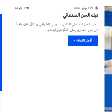
9 يونيو، 2010
8
86
ديك الجن الصنعاني
دِيكُ الجِنّ الصَّنعَاني الكامل … وعلى السَّواقي أنْ تَظلَّ -الآنَ- باقيةً
على بوحِ انتحاري وعلى الأعنَّةِ فوقَ أرصفةِ…
أكمل القراءة »