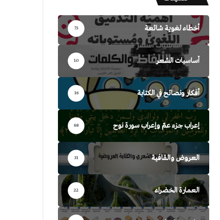
أخطاء لغوية شائعة
73
أساسيات الشعر
10
أفكار ونصائح في الكتابة
16
إعراب جزء عمّ وإعراب سورة نوح
68
العروض والقافية
31
العمارة الخضراء
22