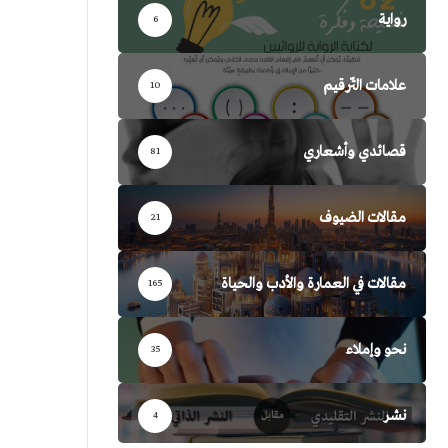
رواية
6
علامات التّرقيم
10
قصائدي وأشعاري
81
مقالات الضيوف
21
مقالات في العمارة والأدب والحياة
165
نحو وإملاء
35
نشر
4