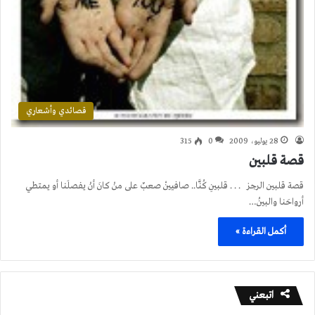
قصائدي وأشعاري
28 يوليو، 2009
0
315
قصة قلبين
قصة قلبين الرجز . . . قلبينِ كُنَّا.. صافيينْ صعبٌ على منْ كانَ أنْ يفصلَنا أو يمتطي
أرواحَنا والبينُ…
أكمل القراءة »
اتبعني