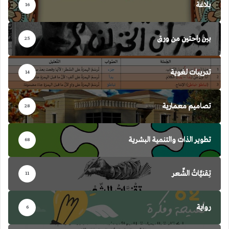
بلاغة
16
بين راحتين من ورق
25
تدريبات لغوية
14
تصاميم معمارية
28
تطوير الذات والتنمية البشرية
68
تِقنيَّاتُ الشِّعر
11
رواية
6