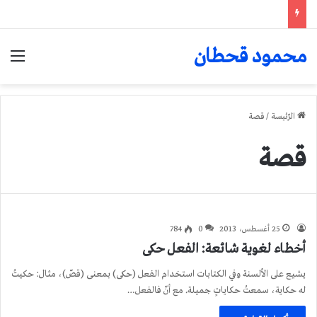
محمود قحطان
الق
الرّئيسة
/
قصة
قصة
25 أغسطس، 2013
0
784
أخطاء لغوية شائعة: الفعل حكى
يشيع على الألسنة وفي الكتابات استخدام الفعل (حكى) بمعنى (قصّ)، مثال: حكيتُ
له حكاية، سمعتُ حكاياتٍ جميلة. مع أنّ فالفعل…