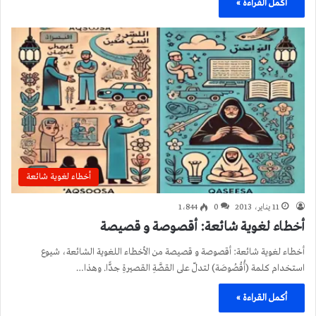
أكمل القراءة »
أخطاء لغوية شائعة
11 يناير، 2013
0
1٬844
أخطاء لغوية شائعة: أقصوصة و قصيصة
أخطاء لغوية شائعة: أقصوصة و قصيصة من الأخطاء اللغوية الشائعة، شيوع
استخدام كلمة (أُقْصُوصَة) لتدلّ على القصَّةِ القصيرةِ جدًّا. وهذا…
أكمل القراءة »