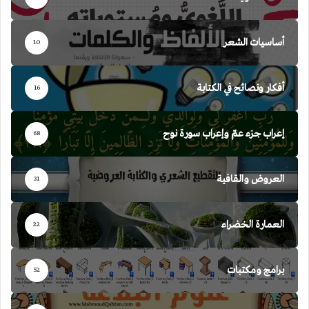
أساسيات الشعر
10
أفكار ونصائح في الكتابة
16
إعراب جزء عمّ وإعراب سورة نوح
68
العروض والقافية
31
العمارة الخضراء
22
برامج ومكتبات
52