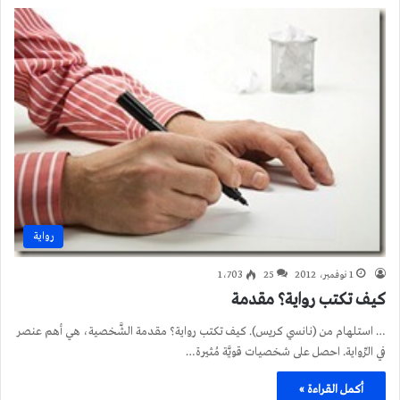
رواية
1 نوفمبر، 2012
25
1٬703
كيف تكتب رواية؟ مقدمة
… استلهام من (نانسي كريس). كيف تكتب رواية؟ مقدمة الشَّخصية، هي أهم عنصر
في الرِّواية. احصل على شخصيات قويَّة مُثيرة…
أكمل القراءة »