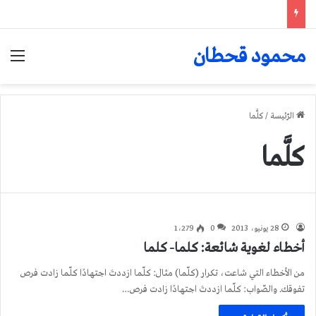
محمود قحطان
الق
الرّئيسة
/
كلَّما
كلَّما
28 يونيو، 2013
0
1٬279
أخطاء لغوية شائعة: كلما- كلما
من الأخطاء التي شاعت، تكرار (كلّما) مثال: كلّما ازددتَ اجتهادًا كلّما زادت فرص
تفوقك. والصّواب: كلّما ازددتَ اجتهادًا زادت فرص…