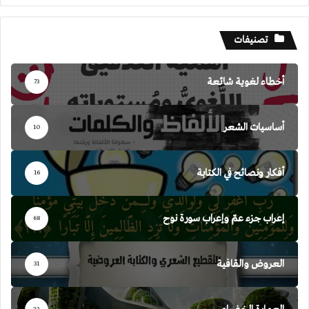
تصنيفات
أخطاء لغوية شائعة
73
أساسيات الشعر
10
أفكار ونصائح في الكتابة
16
إعراب جزء عمّ وإعراب سورة نوح
68
العروض والقافية
31