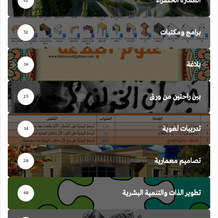
العمارة الخضراء
22
برامج ومكتبات
52
بلاغة
16
بين راحتين من ورق
25
تدريبات لغوية
14
تصاميم معمارية
28
تطوير الذات والتنمية البشرية
68