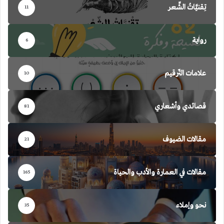
تِقنيَّاتُ الشِّعر
11
رواية
6
علامات التّرقيم
10
قصائدي وأشعاري
81
مقالات الضيوف
21
مقالات في العمارة والأدب والحياة
165
نحو وإملاء
35