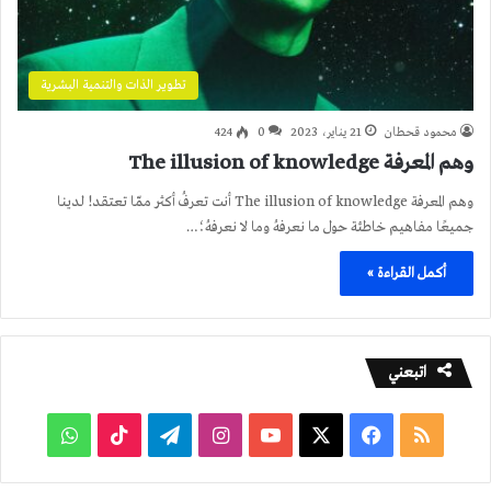
تطوير الذات والتنمية البشرية
محمود قحطان
21 يناير، 2023
0
424
وهم المعرفة The illusion of knowledge
وهم المعرفة The illusion of knowledge أنت تعرفُ أكثر ممّا تعتقد! لدينا
جميعًا مفاهيم خاطئة حول ما نعرفهُ وما لا نعرفهُ؛…
أكمل القراءة »
اتبعني
ملخص
فيسبوك
‫X
‫YouTube
انستقرام
تيلقرام
‫TikTok
واتساب
الموقع