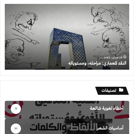
النقد
المعماري:
مراحله،
ومستوياته
28 فبراير، 2021
النقد المعماري: مراحله، ومستوياته
تصنيفات
أخطاء لغوية شائعة
73
أساسيات الشعر
10