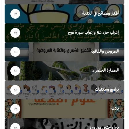
أفكار ونصائح في الكتابة
16
إعراب جزء عمّ وإعراب سورة نوح
68
العروض والقافية
31
العمارة الخضراء
22
برامج ومكتبات
52
بلاغة
16
بين راحتين من ورق
25