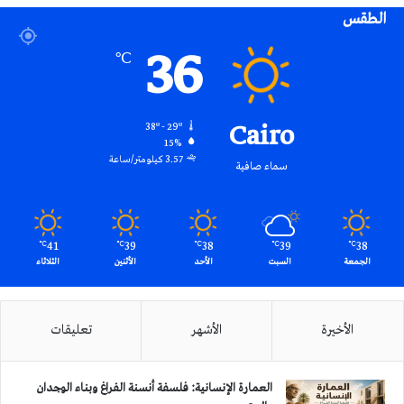
الطقس
RSS
36
℃
Cairo
38º - 29º
15%
3.57 كيلومتر/ساعة
سماء صافية
41
39
38
39
38
℃
℃
℃
℃
℃
الجمعة
السبت
الأحد
الأثنين
الثلاثاء
الأخيرة
الأشهر
تعليقات
العمارة الإنسانية: فلسفة أنسنة الفراغ وبناء الوجدان