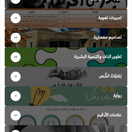
تدريبات لغوية
14
تصاميم معمارية
28
تطوير الذات والتنمية البشرية
68
تِقنيَّاتُ الشِّعر
11
رواية
6
علامات التّرقيم
10