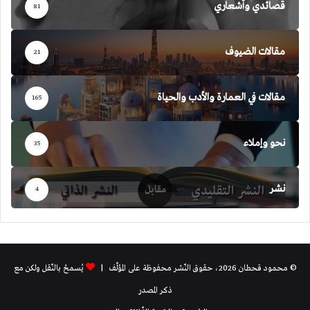
قصائدي وأشعاري
81
مقالات الضيوف
21
مقالات في العمارة والأدب والحياة
165
نحو وإملاء
35
نشر
4
© محمود قحطان 2026، حقوق النّشر محفوظة على المؤلّف |
يُسمحُ بالنّقل ولكن مع
ذكر المصدر