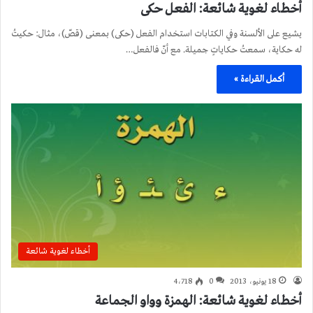
أخطاء لغوية شائعة: الفعل حكى
يشيع على الألسنة وفي الكتابات استخدام الفعل (حكى) بمعنى (قصّ)، مثال: حكيتُ
له حكاية، سمعتُ حكاياتٍ جميلة. مع أنّ فالفعل…
أكمل القراءة »
أخطاء لغوية شائعة
18 يونيو، 2013
0
4٬718
أخطاء لغوية شائعة: الهمزة وواو الجماعة