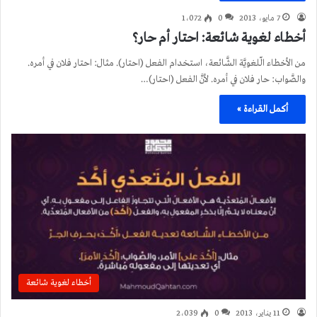
7 مايو، 2013
0
1٬072
أخطاء لغوية شائعة: احتار أم حار؟
من الأخطاء الّلغويَّة الشَّائعة، استخدام الفعل (احتار). مثال: احتار فلان في أمره.
والصَّواب: حار فلان في أمره. لأنَّ الفعل (احتار)…
أكمل القراءة »
أخطاء لغوية شائعة
11 يناير، 2013
0
2٬039