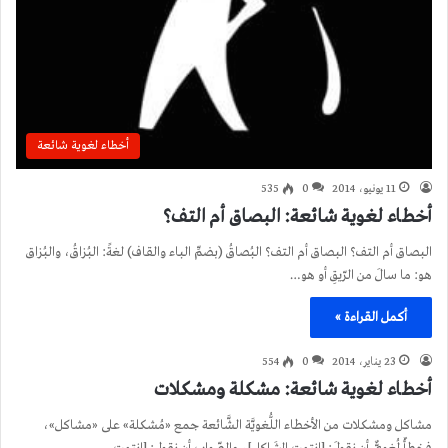
أخطاء لغوية شائعة
11 يونيو، 2014
0
535
أخطاء لغوية شائعة: البصاق أم التف؟
البصاق أم التف؟ البصاق أم التف؟ البُصاقُ (بضمِّ الباء والقاف) لغةً: البُزاقُ، والبُزاق
هو: ما سالَ من الرّيقِ أو هو…
أكمل القراءة »
23 يناير، 2014
0
554
أخطاء لغوية شائعة: مشكلة ومشكلات
مشاكل ومشكلات من الأخطاء اللُّغويَّة الشَّائعة جمع «مُشكلة» على «مشاكل»،