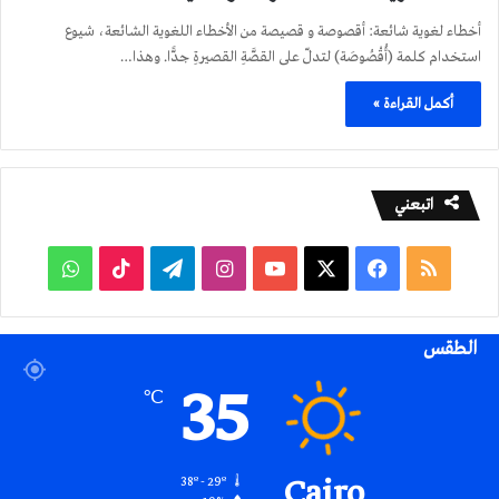
أخطاء لغوية شائعة: أقصوصة و قصيصة من الأخطاء اللغوية الشائعة، شيوع
استخدام كلمة (أُقْصُوصَة) لتدلّ على القصَّةِ القصيرةِ جدًّا. وهذا…
أكمل القراءة »
اتبعني
ملخص
فيسبوك
‫X
‫YouTube
انستقرام
تيلقرام
‫TikTok
واتساب
الموقع
الطقس
RSS
35
℃
Cairo
38º - 29º