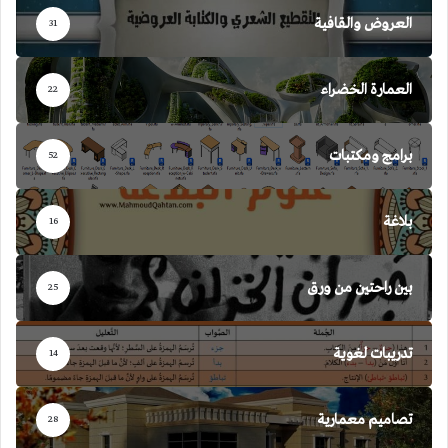
العروض والقافية
31
العمارة الخضراء
22
برامج ومكتبات
52
بلاغة
16
بين راحتين من ورق
25
تدريبات لغوية
14
تصاميم معمارية
28