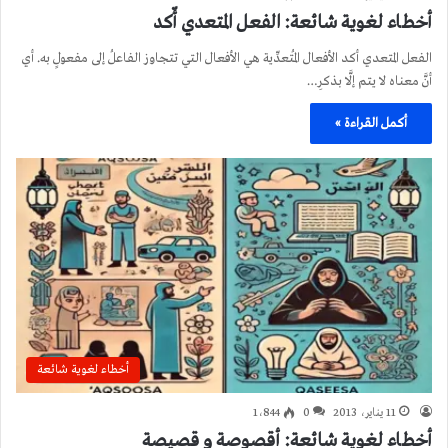
أخطاء لغوية شائعة: الفعل المتعدي أّكد
الفعل المتعدي أكد الأفعال المُتعدِّية هي الأفعال التي تتجاوز الفاعلُ إلى مفعولٍ به. أي
أنَّ معناه لا يتم إلَّا بذكرِ…
أكمل القراءة »
أخطاء لغوية شائعة
11 يناير، 2013
0
1٬844
أخطاء لغوية شائعة: أقصوصة و قصيصة