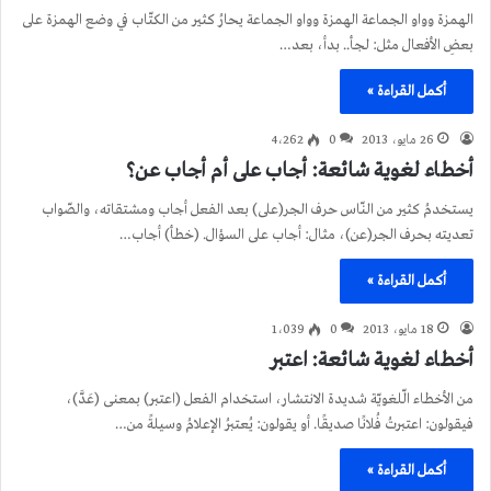
الهمزة وواو الجماعة الهمزة وواو الجماعة يحارُ كثير من الكتّاب في وضع الهمزة على
بعضِ الأفعال مثل: لجأ.. بدأ، بعد…
أكمل القراءة »
26 مايو، 2013
0
4٬262
أخطاء لغوية شائعة: أجاب على أم أجاب عن؟
يستخدمُ كثير من النّاس حرف الجر(على) بعد الفعل أجاب ومشتقاته، والصّواب
تعديته بحرف الجر(عن)، مثال: أجاب على السؤال. (خطأ) أجاب…
أكمل القراءة »
18 مايو، 2013
0
1٬039
أخطاء لغوية شائعة: اعتبر
من الأخطاء الّلغويّة شديدة الانتشار، استخدام الفعل (اعتبر) بمعنى (عَدَّ)،
فيقولون: اعتبرتُ فُلانًا صديقًا. أو يقولون: يُعتبرُ الإعلامُ وسيلةً من…
أكمل القراءة »