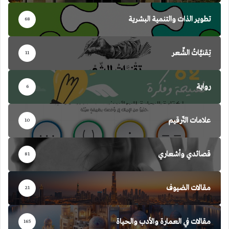
تطوير الذات والتنمية البشرية
68
تِقنيَّاتُ الشِّعر
11
رواية
6
علامات التّرقيم
10
قصائدي وأشعاري
81
مقالات الضيوف
21
مقالات في العمارة والأدب والحياة
165