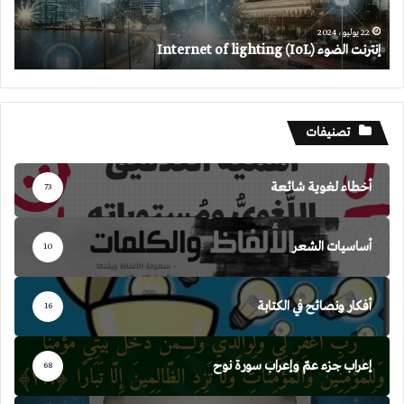
22 يوليو، 2024
إنترنت الضوء Internet of lighting (IoL)
تصنيفات
أخطاء لغوية شائعة
73
أساسيات الشعر
10
أفكار ونصائح في الكتابة
16
إعراب جزء عمّ وإعراب سورة نوح
68