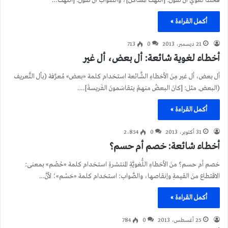
فخطأٌ لُغويٌّ أن نقولَ: [انتهت المشَاكل]، والصّواب أن نقول: [انتهت…
أكمل القراءة »
21 ديسمبر، 2013
0
713
أخطاء لغوية شائعة: أل بعض، أل غير
أل بعض، أل غير مِنَ الأخطاءِ الشَّائعة استخدام كلمة «بعض» مُعرَّفة (بأل التَّعريف
(البعض. مثل: [كانَ البعضُ منهمْ يتقاسَمونَ الفَريسةَ].…
أكمل القراءة »
31 أكتوبر، 2013
0
2٬854
أخطاء شائعة: خصم أم حسم؟
خصم أم حسم؟ منَ الأخطاءِ اللُّغويَّةِ المنتشرةِ استخدام كلمة «خَصْم» بمعنى:
الاقتطاع منَ القيمةِ وإنقاصها، والصَّواب: استخدام كلمة «حَسْم»؛ لأنَّ…
أكمل القراءة »
25 أغسطس، 2013
0
784