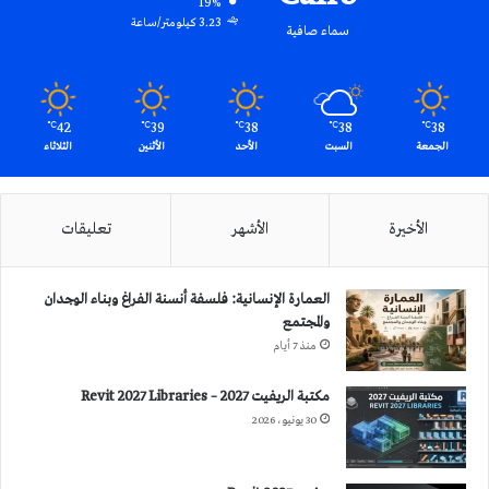
19%
3.23 كيلومتر/ساعة
سماء صافية
42
39
38
38
38
℃
℃
℃
℃
℃
الجمعة
السبت
الأحد
الأثنين
الثلاثاء
الأخيرة
الأشهر
تعليقات
العمارة الإنسانية: فلسفة أنسنة الفراغ وبناء الوجدان
والمجتمع
منذ 7 أيام
مكتبة الريفيت 2027 – Revit 2027 Libraries
30 يونيو، 2026