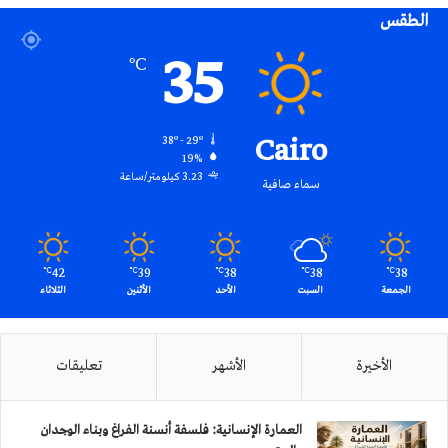
الطقس
RSS
35
℃
Cairo
38º - 29º
19%
3.23 كيلومتر/ساعة
سماء صافية
42
39
38
38
38
℃
℃
℃
℃
℃
الجمعة
السبت
الأحد
الأثنين
الثلاثاء
الأخيرة
الأشهر
تعليقات
العمارة الإنسانية: فلسفة أنسنة الفراغ وبناء الوجدان