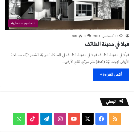
تصاميم معمارية
13 أغسطس، 2014
0
801
فيلا في مدينة الطائف
فيلّا في مدينة الطائف فيلا في مدينة الطائف في المملكة العربيّة السّعوديّة، مساحة
الأرض الإجماليّة (450) متر مربّع. تقع الأرض…
أكمل القراءة »
اتبعني
ملخص
فيسبوك
‫X
‫YouTube
انستقرام
تيلقرام
‫TikTok
واتساب
الموقع