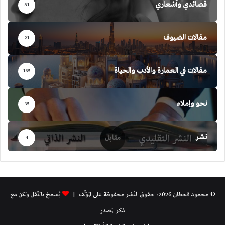
قصائدي وأشعاري
81
مقالات الضيوف
21
مقالات في العمارة والأدب والحياة
165
نحو وإملاء
35
نشر
4
© محمود قحطان 2026، حقوق النّشر محفوظة على المؤلّف |
يُسمحُ بالنّقل ولكن مع
ذكر المصدر