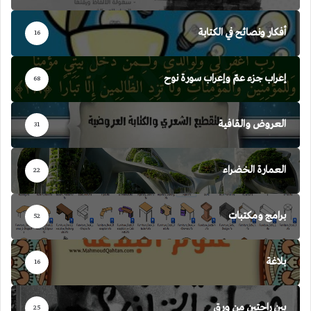
أفكار ونصائح في الكتابة
16
إعراب جزء عمّ وإعراب سورة نوح
68
العروض والقافية
31
العمارة الخضراء
22
برامج ومكتبات
52
بلاغة
16
بين راحتين من ورق
25