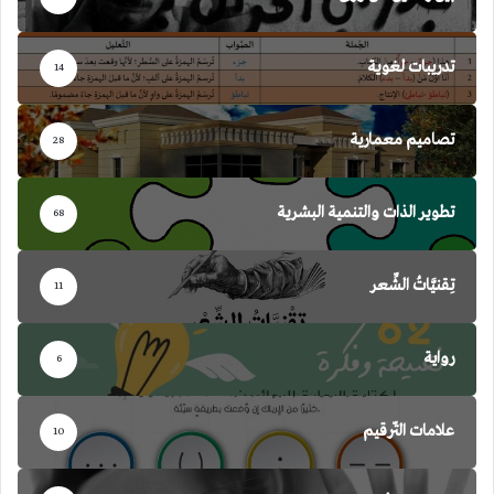
تدريبات لغوية
14
تصاميم معمارية
28
تطوير الذات والتنمية البشرية
68
تِقنيَّاتُ الشِّعر
11
رواية
6
علامات التّرقيم
10