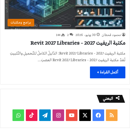
برامج ومكتبات
محمود قحطان
30 يونيو، 2026
2
144
مكتبة الريفيت 2027 – Revit 2027 Libraries
مكتبة الريفيت 2027 – Revit 2027 Libraries: الدّليلُ الكاملُ للتّحميلِ والتّثبيتِ
تُعَدّ مكتبة الريفيت 2027 – Revit 2027 Libraries العصبَ…
أكمل القراءة »
اتبعني
ملخص
فيسبوك
‫X
‫YouTube
انستقرام
تيلقرام
‫TikTok
واتساب
الموقع