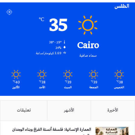
الطقس
RSS
35
℃
Cairo
38º - 29º
24%
3.69 كيلومتر/ساعة
سماء صافية
40
38
39
39
38
℃
℃
℃
℃
℃
الخميس
الجمعة
السبت
الأحد
الأثنين
الأخيرة
الأشهر
تعليقات
العمارة الإنسانية: فلسفة أنسنة الفراغ وبناء الوجدان