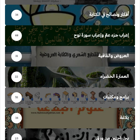
أفكار ونصائح في الكتابة
16
إعراب جزء عمّ وإعراب سورة نوح
68
العروض والقافية
31
العمارة الخضراء
22
برامج ومكتبات
52
بلاغة
16
بين راحتين من ورق
25