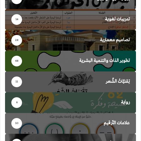
تدريبات لغوية
14
تصاميم معمارية
28
تطوير الذات والتنمية البشرية
68
تِقنيَّاتُ الشِّعر
11
رواية
6
علامات التّرقيم
10