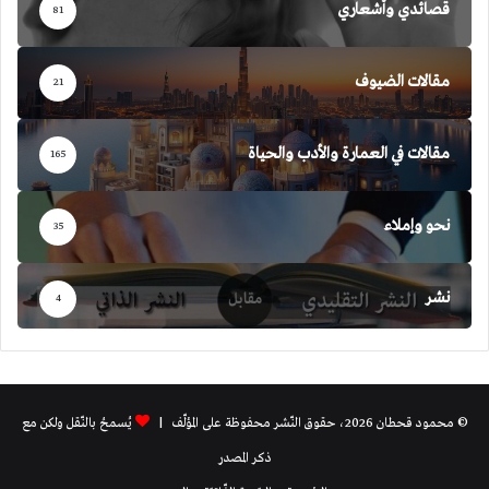
قصائدي وأشعاري
81
مقالات الضيوف
21
مقالات في العمارة والأدب والحياة
165
نحو وإملاء
35
نشر
4
© محمود قحطان 2026، حقوق النّشر محفوظة على المؤلّف |
يُسمحُ بالنّقل ولكن مع
ذكر المصدر