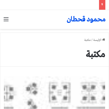
محمود قحطان
الق
الرّئيسة
/
مكتبة
مكتبة