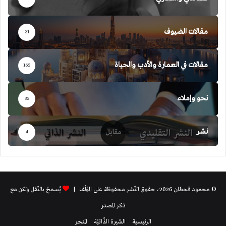
مقالات الضيوف
21
مقالات في العمارة والأدب والحياة
165
نحو وإملاء
35
نشر
4
© محمود قحطان 2026، حقوق النّشر محفوظة على المؤلّف |
يُسمحُ بالنّقل ولكن مع
ذكر المصدر
الرئيسية
السّيرة الذّاتيّة
المتجر