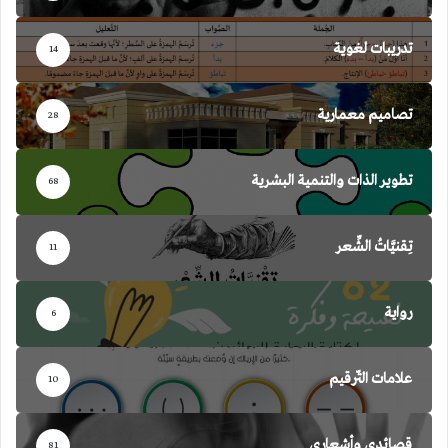
تدريبات لغوية
14
تصاميم معمارية
28
تطوير الذات والتنمية البشرية
68
تِقنيَّاتُ الشِّعر
11
رواية
6
علامات التّرقيم
10
قصائدي وأشعاري
81