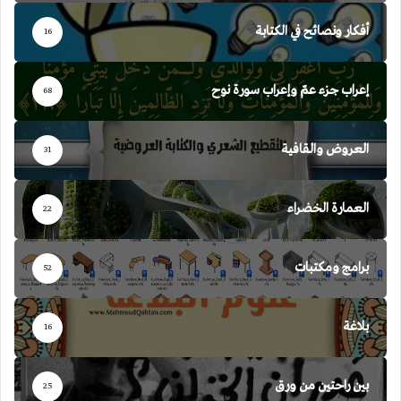
أفكار ونصائح في الكتابة
16
إعراب جزء عمّ وإعراب سورة نوح
68
العروض والقافية
31
العمارة الخضراء
22
برامج ومكتبات
52
بلاغة
16
بين راحتين من ورق
25