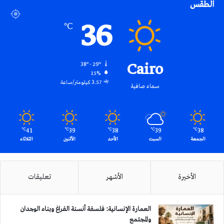
الطقس
RSS
36
℃
Cairo
38º - 29º
15%
3.57 كيلومتر/ساعة
سماء صافية
41
39
38
39
38
℃
℃
℃
℃
℃
الجمعة
السبت
الأحد
الأثنين
الثلاثاء
الأخيرة
الأشهر
تعليقات
العمارة الإنسانية: فلسفة أنسنة الفراغ وبناء الوجدان
والمجتمع