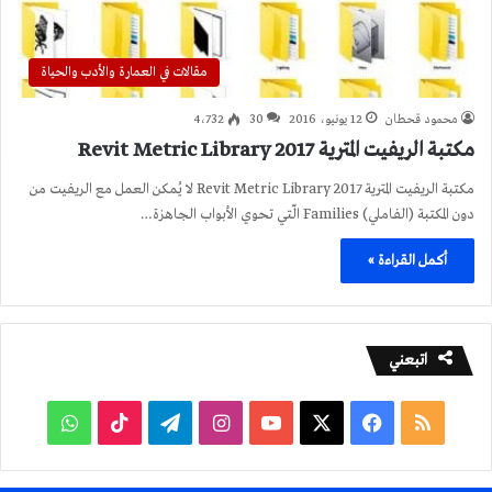
مقالات في العمارة والأدب والحياة
محمود قحطان
12 يونيو، 2016
30
4٬732
مكتبة الريفيت المترية 2017 Revit Metric Library
مكتبة الريفيت المترية 2017 Revit Metric Library لا يُمكن العمل مع الريفيت من
دون المكتبة (الفاملي) Families الّتي تحوي الأبواب الجاهزة…
أكمل القراءة »
اتبعني
ملخص
فيسبوك
‫X
‫YouTube
انستقرام
تيلقرام
‫TikTok
واتساب
الموقع