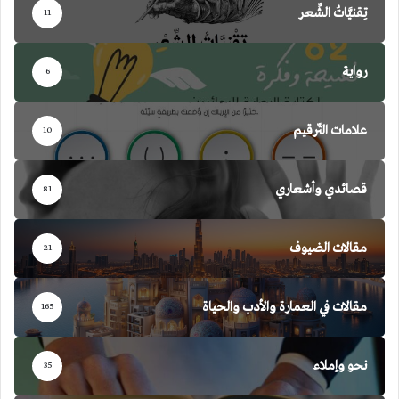
تِقنيَّاتُ الشِّعر
11
رواية
6
علامات التّرقيم
10
قصائدي وأشعاري
81
مقالات الضيوف
21
مقالات في العمارة والأدب والحياة
165
نحو وإملاء
35