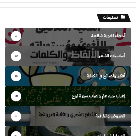
تصنيفات
أخطاء لغوية شائعة
73
أساسيات الشعر
10
أفكار ونصائح في الكتابة
16
إعراب جزء عمّ وإعراب سورة نوح
68
العروض والقافية
31