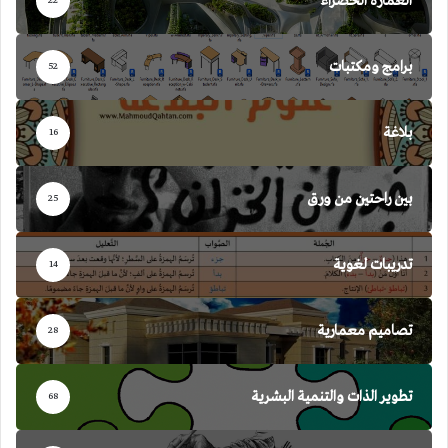
العمارة الخضراء
22
برامج ومكتبات
52
بلاغة
16
بين راحتين من ورق
25
تدريبات لغوية
14
تصاميم معمارية
28
تطوير الذات والتنمية البشرية
68