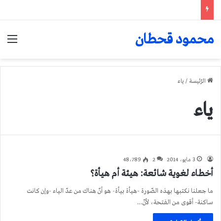
محمود قحطان
الق
الرّئيسة
/
ياء
ياء
3 مايو، 2014
2
48٬789
أخطاء لغوية شائعة: هيئة أم هيأة؟
ما جعلنا نكتبها بهذه الصّورة -هيأة بيأة- هو أنّ هناك من عدّ الياء -وإن كانت
ساكنة- أقوى من الفتحة، لأنّ…