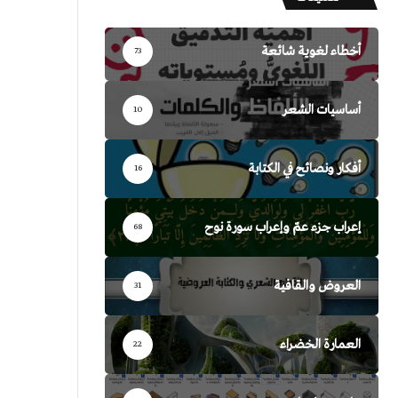
أخطاء لغوية شائعة
73
أساسيات الشعر
10
أفكار ونصائح في الكتابة
16
إعراب جزء عمّ وإعراب سورة نوح
68
العروض والقافية
31
العمارة الخضراء
22