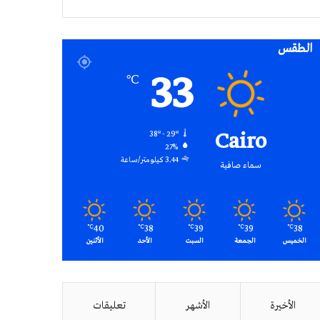
RSS
الطقس
33
℃
Cairo
38º - 29º
27%
3.44 كيلومتر/ساعة
سماء صافية
40
38
39
39
38
℃
℃
℃
℃
℃
الخميس
الجمعة
السبت
الأحد
الأثنين
الأخيرة
الأشهر
تعليقات