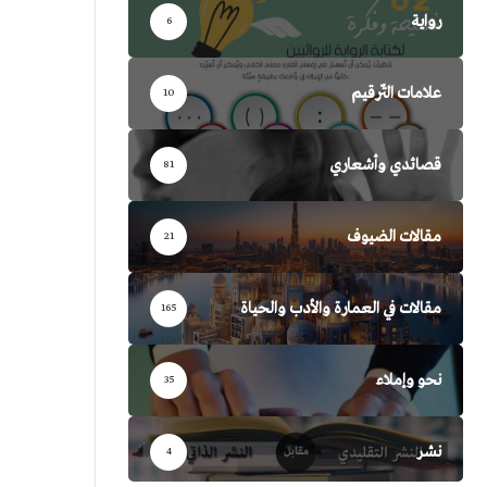
رواية
6
علامات التّرقيم
10
قصائدي وأشعاري
81
مقالات الضيوف
21
مقالات في العمارة والأدب والحياة
165
نحو وإملاء
35
نشر
4