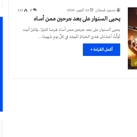
محمود قحطان
22 أكتوبر، 2024
0
153
يحيى السنوار على بعد جرحين ممن أساء
يحيى السنوار على بعد جرحين ممن أساء هَرِمنا كثيرًا.. وَلكنْ أتيت
تُؤثِّثُ أعشاشَ هَذي الخيَامْ لتُوجدَ في كلِّ يومٍ شَهيدًا…
أكمل القراءة »
ي