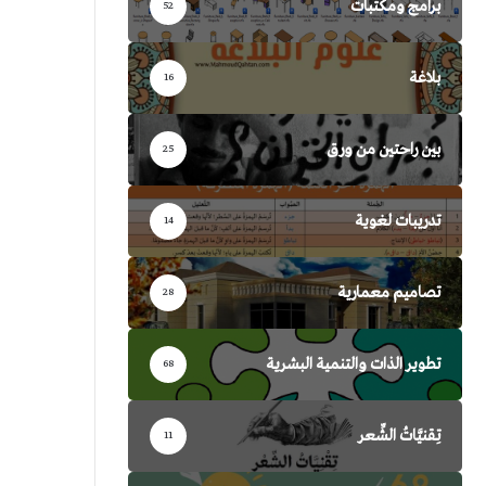
برامج ومكتبات
52
بلاغة
16
بين راحتين من ورق
25
تدريبات لغوية
14
تصاميم معمارية
28
تطوير الذات والتنمية البشرية
68
تِقنيَّاتُ الشِّعر
11