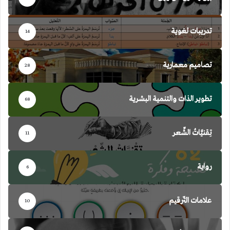
تدريبات لغوية
14
تصاميم معمارية
28
تطوير الذات والتنمية البشرية
68
تِقنيَّاتُ الشِّعر
11
رواية
6
علامات التّرقيم
10