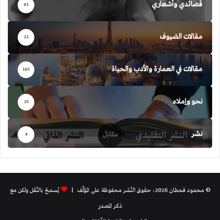
قصائدي وأشعاري
81
مقالات الضيوف
21
مقالات في العمارة والأدب والحياة
165
نحو وإملاء
35
نشر
4
© محمود قحطان 2026، حقوق النّشر محفوظة على المؤلّف |
يُسمحُ بالنّقل ولكن مع
ذكر المصدر