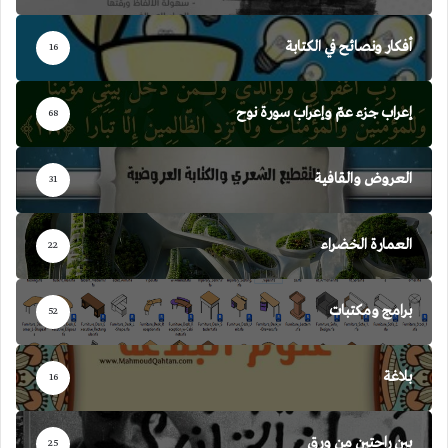
أفكار ونصائح في الكتابة
16
إعراب جزء عمّ وإعراب سورة نوح
68
العروض والقافية
31
العمارة الخضراء
22
برامج ومكتبات
52
بلاغة
16
بين راحتين من ورق
25