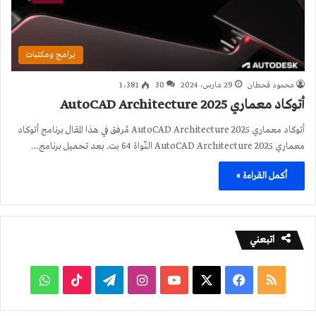
برامج ومكتبات
محمود قحطان
29 مارس، 2024
30
1٬381
أتوكاد معماري 2025 AutoCAD Architecture
أتوكاد معماري 2025 AutoCAD Architecture مُرفق في هذا المقال برنامج أتوكاد
معماري 2025 AutoCAD Architecture النّواة 64 بت. بعد تحميل برنامج…
أكمل القراءة »
اتبعني
ملخص
فيسبوك
‫X
‫YouTube
انستقرام
تيلقرام
‫TikTok
واتساب
الموقع