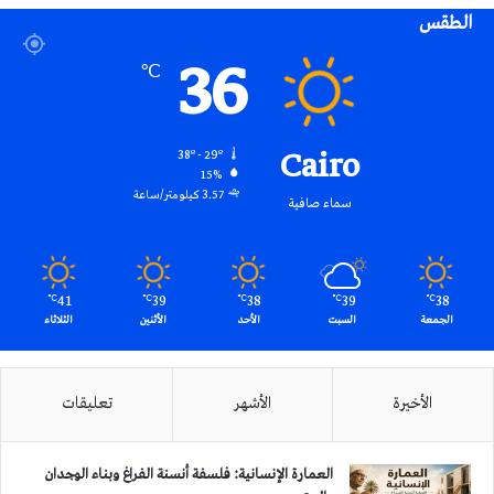
الطقس
RSS
36
℃
Cairo
38º - 29º
15%
3.57 كيلومتر/ساعة
سماء صافية
41
39
38
39
38
℃
℃
℃
℃
℃
الجمعة
السبت
الأحد
الأثنين
الثلاثاء
الأخيرة
الأشهر
تعليقات
العمارة الإنسانية: فلسفة أنسنة الفراغ وبناء الوجدان