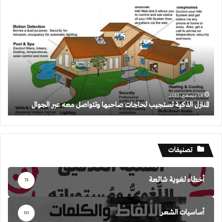
المنازل
الذكية
تستجيب
لحاجات
صاحبها
وتتواصل
معه
عبر
الجوال
18 ديسمبر، 2013
المنازل الذكية تستجيب لحاجات صاحبها وتتواصل معه عبر الجوال
تصنيفات
أخطاء لغوية شائعة
73
أساسيات الشعر
10