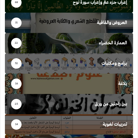
إعراب جزء عمّ وإعراب سورة نوح
68
العروض والقافية
31
العمارة الخضراء
22
برامج ومكتبات
52
بلاغة
16
بين راحتين من ورق
25
تدريبات لغوية
14