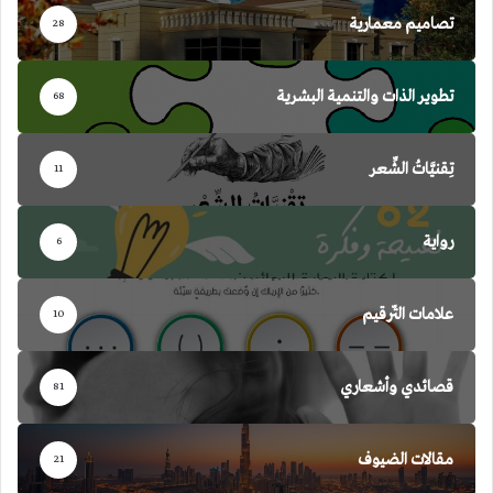
تصاميم معمارية
28
تطوير الذات والتنمية البشرية
68
تِقنيَّاتُ الشِّعر
11
رواية
6
علامات التّرقيم
10
قصائدي وأشعاري
81
مقالات الضيوف
21