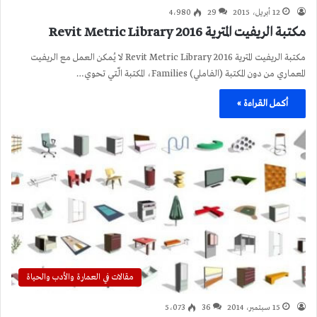
12 أبريل، 2015
29
4٬980
مكتبة الريفيت المترية 2016 Revit Metric Library
مكتبة الريفيت المترية 2016 Revit Metric Library لا يُمكن العمل مع الريفيت
المعماري من دون المكتبة (الفاملي) Families، المكتبة الّتي تحوي…
أكمل القراءة »
مقالات في العمارة والأدب والحياة
15 سبتمبر، 2014
36
5٬073