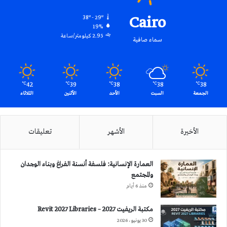
Cairo
38º - 29º
19%
2.95 كيلومتر/ساعة
سماء صافية
42
39
38
38
38
℃
℃
℃
℃
℃
الجمعة
السبت
الأحد
الأثنين
الثلاثاء
الأخيرة
الأشهر
تعليقات
العمارة الإنسانية: فلسفة أنسنة الفراغ وبناء الوجدان
والمجتمع
منذ 6 أيام
مكتبة الريفيت 2027 – Revit 2027 Libraries
30 يونيو، 2026