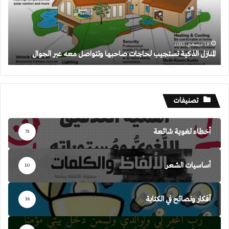
صاحبها
وتتواصل
معه
عبر
الجوال
18 ديسمبر، 2013
المنازل الذكية تستجيب لحاجات صاحبها وتتواصل معه عبر الجوال
تصنيفات
أخطاء لغوية شائعة
73
أساسيات الشعر
10
أفكار ونصائح في الكتابة
16