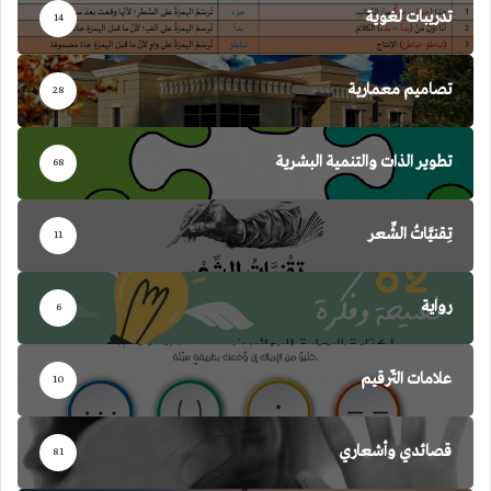
تدريبات لغوية
14
تصاميم معمارية
28
تطوير الذات والتنمية البشرية
68
تِقنيَّاتُ الشِّعر
11
رواية
6
علامات التّرقيم
10
قصائدي وأشعاري
81