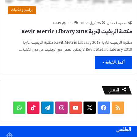
برامج ومكتبات
محمود قحطان
25 أبريل، 2017
135
14٬149
مكتبة الريفيت المترية 2018 Revit Metric Library
مكتبة الريفيت المترية 2018 Revit Metric Library مكتبة الريفيت المترية
2018 Revit Metric Library لا يُمكن العمل مع الريفيت من دون المكتبة…
أكمل القراءة »
اتبعني
ملخص
فيسبوك
‫X
‫YouTube
انستقرام
تيلقرام
‫TikTok
واتساب
الموقع
الطقس
RSS