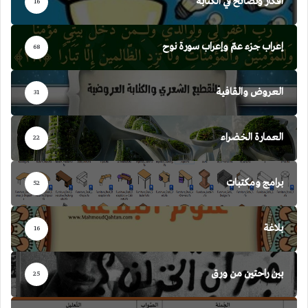
أفكار ونصائح في الكتابة
16
إعراب جزء عمّ وإعراب سورة نوح
68
العروض والقافية
31
العمارة الخضراء
22
برامج ومكتبات
52
بلاغة
16
بين راحتين من ورق
25