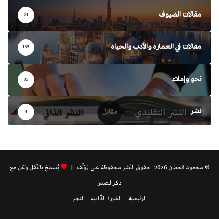
مقالات الضيوف
21
مقالات في العمارة والأدب والحياة
165
نحو وإملاء
35
نشر
4
© محمود قحطان 2026، حقوق النّشر محفوظة على المؤلّف |
يُسمحُ بالنّقل ولكن مع
ذكر المصدر
الرئيسية
السّيرة الذّاتيّة
المتجر