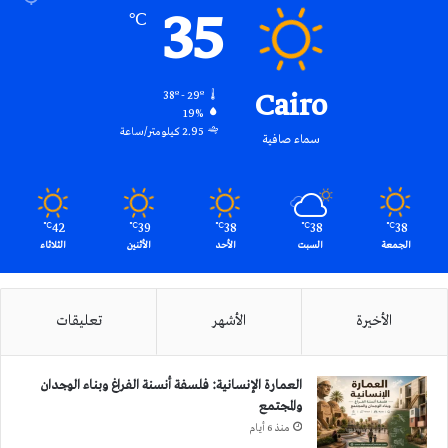
35
℃
Cairo
38º - 29º
19%
2.95 كيلومتر/ساعة
سماء صافية
42
39
38
38
38
℃
℃
℃
℃
℃
الجمعة
السبت
الأحد
الأثنين
الثلاثاء
الأخيرة
الأشهر
تعليقات
العمارة الإنسانية: فلسفة أنسنة الفراغ وبناء الوجدان
والمجتمع
منذ 6 أيام