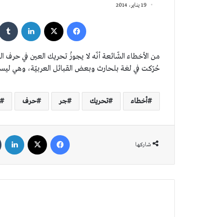
19 يناير، 2014
فيسبوك
‫X
لينكدإن
من الأخطاء الشّائعة أنّه لا يجوزُ تحريك العين في حرف ال
حُرّكت في لغة بلحارث وبعض القبائل العربيّة، وهي ليس
أخطاء
تحريك
جر
حرف
فيسبوك
‫X
لين
شاركها