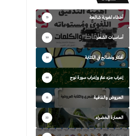
أخطاء لغوية شائعة
73
أساسيات الشعر
10
أفكار ونصائح في الكتابة
16
إعراب جزء عمّ وإعراب سورة نوح
68
العروض والقافية
31
العمارة الخضراء
22