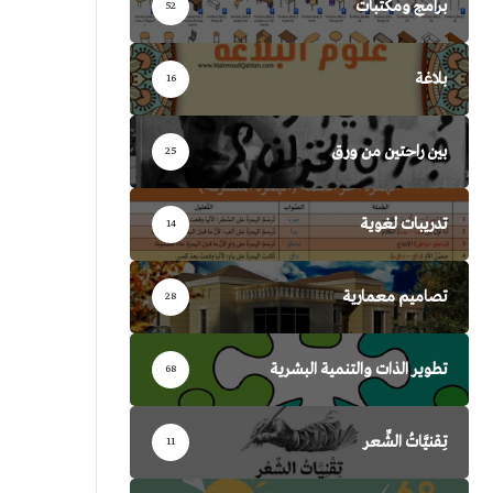
برامج ومكتبات
52
بلاغة
16
بين راحتين من ورق
25
تدريبات لغوية
14
تصاميم معمارية
28
تطوير الذات والتنمية البشرية
68
تِقنيَّاتُ الشِّعر
11