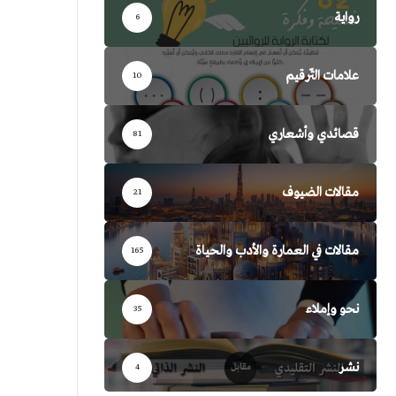
رواية
6
علامات التّرقيم
10
قصائدي وأشعاري
81
مقالات الضيوف
21
مقالات في العمارة والأدب والحياة
165
نحو وإملاء
35
نشر
4