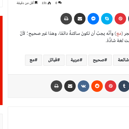
0
231
أقل من دقيقة
بينتيريست
سكايب
ماسنجر
مشاركة عبر البريد
طباعة
جر (
مع
) وأنّه يجبُ أن تكونَ ساكنةً دائمًا، وهذا غير صحيح؛ لأنّ
ت لغة شاذّة.
شائعة
صحيح
عربية
قبائل
مع
كدإن
بينتيريست
مشاركة عبر البريد
طباعة
ثُغْرَة بضمّ الثاء لا ثَغْرَة بفتحها
كراهية النطق الصحيح والخطأ الشائع