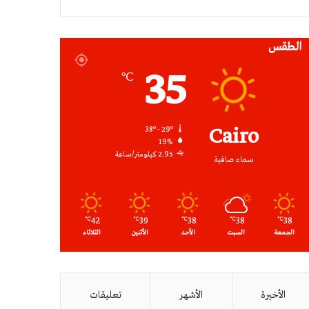
RSS
الطقس
35
℃
Cairo
38º - 29º
19%
2.95 كيلومتر/ساعة
سماء صافية
42
39
38
38
38
℃
℃
℃
℃
℃
الجمعة
السبت
الأحد
الأثنين
الثلاثاء
الأخيرة
الأشهر
تعليقات