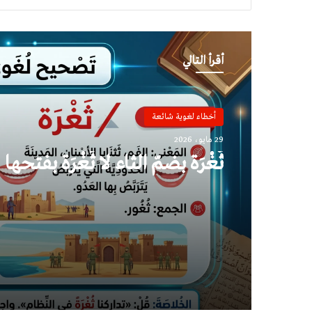
أقرأ التالي
أخطاء لغوية شائعة
29 مايو، 2026
ثُغْرَة بضمّ الثاء لا ثَغْرَة بفتحها