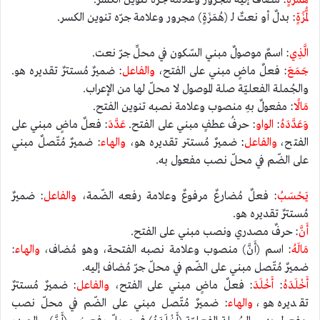
لُّمَزَةٍ
: بدلٌ أو نعتٌ لـ (هُمَزَةٍ) مجرور وعلامة جرّه تنوين الكسر.
الَّذِي
: اسمٌ موصولٌ مبني السّكون في محلِّ جرّ نعت.
جَمَعَ
: فعلٌ ماضٍ مبني على الفتح،
والفاعل
: ضميرٌ مُستترٌ تقديره هو.
والجُملة الفعليّة صلة الموصول لا محلّ لها من الإعراب.
مَالًا
: مفعولٌ بهِ منصوب وعلامة نصبه تنوين الفتح.
وَعَدَّدَهُ
:
الواو
: حرفُ عطفٍ مبني على الفتح.
عَدَّدَ
: فعلٌ ماضٍ مبني على
الفتح،
والفاعل
:
ضميرٌ مُستتر تقديره هو،
والهاء
: ضميرٌ مُتّصلٌ مبني
على الضّم في محلّ نصب مفعول به.
يَحْسَبُ
: فعلٌ مُضارعٌ مرفوعٌ وعلامة رفعه الضّمة،
والفاعل
: ضميرٌ
مُستترٌ تقديره هو.
أَنَّ
: حرفٌ مصدري ونصب مبني على الفتح.
مَالَهُ
: اسم (أَنَّ) منصوب وعلامة نصبه الفتحة، وهو مُضاف،
والهاء
:
ضميرٌ مُتّصل مبني على الضّم في محلّ جرّ مُضاف إليه.
أَخْلَدَهُ
:
أَخْلَدَ
: فعلٌ ماضٍ مبني على الفتح،
والفاعل
: ضميرٌ مُستترٌ
تقديره هو،
والهاء
: ضميرٌ مُتّصل مبني على الضّم في محلّ نصب