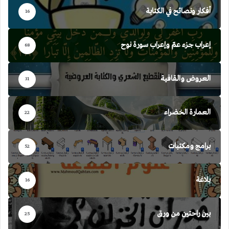
أفكار ونصائح في الكتابة
16
إعراب جزء عمّ وإعراب سورة نوح
68
العروض والقافية
31
العمارة الخضراء
22
برامج ومكتبات
52
بلاغة
16
بين راحتين من ورق
25