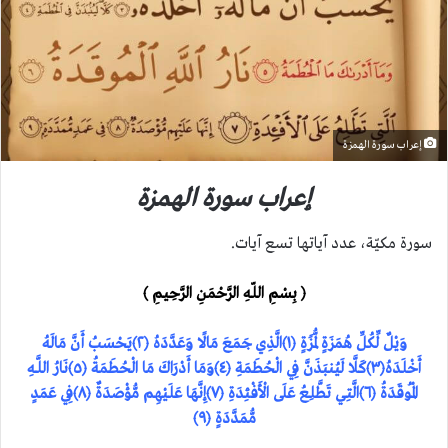
إعراب سورة الهمزة
إعراب سورة الهمزة
سورة مكيّة، عدد آياتها تسع آيات.
﴿ بِسْمِ اللّهِ الرَّحْمَنِ الرَّحِيمِ ﴾
وَيْلٌ لِّكُلِّ هُمَزَةٍ لُّمَزَةٍ ﴿١﴾الَّذِي جَمَعَ مَالًا وَعَدَّدَهُ ﴿٢﴾يَحْسَبُ أَنَّ مَالَهُ
أَخْلَدَهُ﴿٣﴾كَلَّا لَيُنبَذَنَّ فِي الْحُطَمَةِ ﴿٤﴾وَمَا أَدْرَاكَ مَا الْحُطَمَةُ ﴿٥﴾نَارُ اللَّـهِ
الْمُوقَدَةُ ﴿٦﴾الَّتِي تَطَّلِعُ عَلَى الْأَفْئِدَةِ ﴿٧﴾إِنَّهَا عَلَيْهِم مُّؤْصَدَةٌ ﴿٨﴾فِي عَمَدٍ
مُّمَدَّدَةٍ ﴿٩﴾