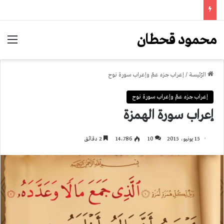
محمود قحطان
الق
الرّئيسة
/
إعراب جزء عمّ وإعراب سورة نوح
إعراب جزء عمّ وإعراب سورة نوح
إعراب سورة الهمزة
15 يونيو، 2015
10
14٬786
2 دقائق