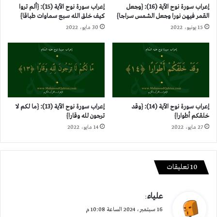
إعراب سورة نوح الآية (16): {وجعل
إعراب سورة نوح الآية (15): {ألم تروا
القمر فيهن نورا وجعل الشمس سراجا}
كيف خلق الله سبع سماوات طباقا}
15 يونيو، 2022
30 مايو، 2022
إعراب سورة نوح الآية (14): {وقد
إعراب سورة نوح الآية (13): {ما لكم لا
خلقكم أطوارا}
ترجون لله وقارا}
27 مايو، 2022
14 مايو، 2022
‫10 تعليقات
ي
علياء
:
ق
16 سبتمبر، 2024 الساعة 10:08 م
و