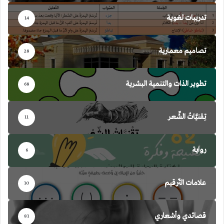
تدريبات لغوية
14
تصاميم معمارية
28
تطوير الذات والتنمية البشرية
68
تِقنيَّاتُ الشِّعر
11
رواية
6
علامات التّرقيم
10
قصائدي وأشعاري
81