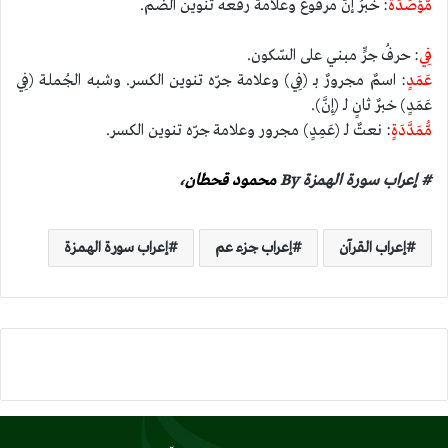
مُّؤْصَدَةٌ
: خبرُ إنَّ مرفوعٌ وعلامة رفعه تنوين الضّم.
فِي
: حرفُ جرٍّ مبني على السّكون.
عَمَدٍ
: اسمٌ مجرورٌ بـ (فِي) وعلامة جرّه تنوين الكسر. وشبه الجُملة (فِي
عَمَدٍ) خبرٌ ثانٍ لـ (إِنَّ).
مُّمَدَّدَةٍ
: نعتٌ لـ (عَمِدٍ) مجرور وعلامة جرّه تنوين الكسر.
# إعراب سورة الهمزة By
محمود قحطان
،
إعراب القرآن
إعراب جزء عم
إعراب سورة الهمزة