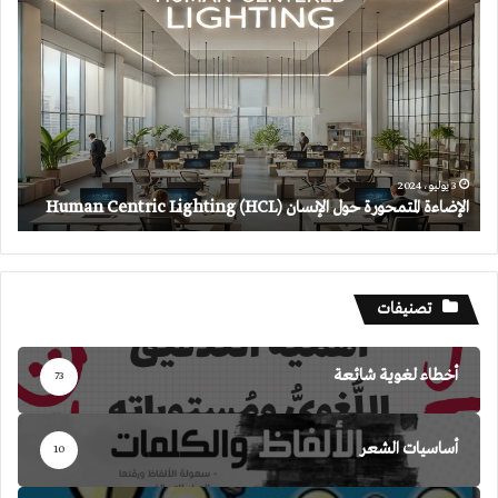
المتمحورة
حول
الإنسان
(HCL)
Human
Centric
Lighting
3 يوليو، 2024
الإضاءة المتمحورة حول الإنسان (HCL) Human Centric Lighting
تصنيفات
أخطاء لغوية شائعة
73
أساسيات الشعر
10