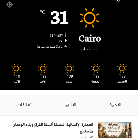
RSS
31
℃
Cairo
38º - 29º
37%
3.52 كيلومتر/ساعة
سماء صافية
40
38
39
39
38
℃
℃
℃
℃
℃
الخميس
الجمعة
السبت
الأحد
الأثنين
الأخيرة
الأشهر
تعليقات
العمارة الإنسانية: فلسفة أنسنة الفراغ وبناء الوجدان
والمجتمع