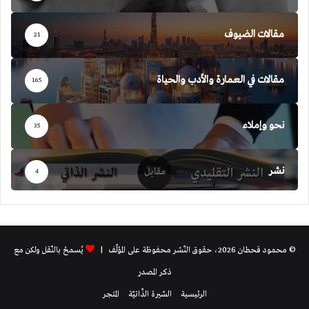
مقالات الضيوف
21
مقالات في العمارة والأدب والحياة
165
نحو وإملاء
35
نشر
4
© محمود قحطان 2026، حقوق النّشر محفوظة على المؤلّف |
يُسمحُ بالنّقل ولكن مع
ذكر المصدر
الرئيسية
السّيرة الذّاتيّة
المتجر