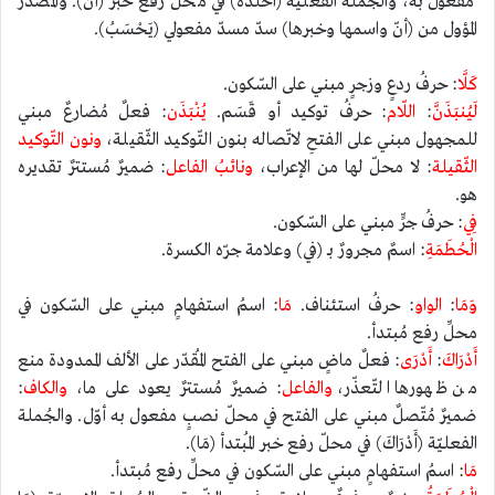
مفعول به، والجُملة الفعليّة (أَخْلَدَهُ) في محلّ رفع خبر (أَنَّ). والمصدر
المؤول من (أنّ واسمها وخبرها) سدّ مسدّ مفعولي (يَحْسَبُ).
كَلَّا
: حرفُ ردعٍ وزجرٍ مبني على السّكون.
لَيُنبَذَنَّ
:
اللّام
: حرفُ توكيد أو قَسَم.
يُنْبَذَن
: فعلٌ مُضارعٌ مبني
للمجهول مبني على الفتحِ لاتّصاله بنون التّوكيد الثّقيلة،
ونون
التّوكيد
الثّقيلة
: لا محلّ لها من الإعراب،
ونائبُ
الفاعل
: ضميرٌ مُستترٌ تقديره
هو.
فِي
: حرفُ جرٍّ مبني على السّكون.
الْحُطَمَةِ
: اسمٌ مجرورٌ بـ (في) وعلامة جرّه الكسرة.
وَمَا
:
الواو
: حرفُ استئناف.
مَا
: اسمُ استفهامٍ مبني على السّكون في
محلِّ رفع مُبتدأ.
أَدْرَاكَ
:
أَدْرَى
: فعلٌ ماضٍ مبني على الفتح المُقدّر على الألف الممدودة منع
من ظهورها التّعذّر،
والفاعل
: ضميرٌ مُستترٌ يعود على ما،
والكاف
:
ضميرٌ مُتّصلٌ مبني على الفتح في محلّ نصبٍ مفعول به أوّل. والجُملة
الفعليّة (أَدْرَاكَ) في محلّ رفع خبر المُبتدأ (مَا).
مَا
: اسمُ استفهامٍ مبني على السّكون في محلِّ رفع مُبتدأ.