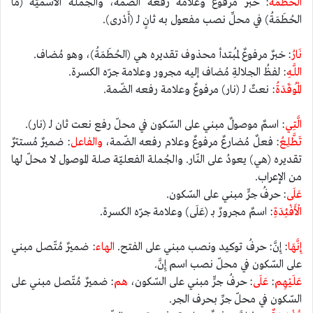
الْحُطَمَةُ
: خبرٌ مرفوعٌ وعلامة رفعه الضّمة، والجُملة الاسميّة (مَا
الحُطَمَةُ) في محلِّ نصب مفعول به ثانٍ لـ (أَدْرى).
نَارُ
: خبرٌ مرفوعٌ لمُبتدأ محذوف تقديره هي (الحُطَمَةُ)، وهو مُضاف.
اللَّـهِ
: لفظُ الجلالةِ مُضاف إليه مجرور وعلامة جرّه الكسرة.
الْمُوقَدَةُ
: نعتٌ لـ (نار) مرفوعٌ وعلامة رفعه الضّمة.
الَّتِي
: اسمٌ موصولٌ مبني على السّكون في محلّ رفع نعت ثان لـ (نار).
تَطَّلِعُ
: فعلٌ مُضارعٌ مرفوعٌ وعلام رفعه الضّمة،
والفاعل
: ضميرٌ مُستترٌ
تقديره (هي) يعودُ على النّار. والجُملة الفعليّة صلة الموصول لا محلّ لها
من الإعراب.
عَلَى
: حرفُ جرٍّ مبني على السّكون.
الْأَفْئِدَةِ
: اسمٌ مجرورٌ بـ (عَلَى) وعلامة جرّه الكسرة.
إِنَّهَا
: إِنَّ: حرفُ توكيد ونصب مبني على الفتح.
الهاء
: ضميرٌ مُتّصل مبني
على السّكون في محلّ نصب اسم إِنَّ.
عَلَيْهِم
:
عَلَى
: حرفُ جرٍّ مبني على السّكون،
هم
: ضميرٌ مُتّصل مبني على
السّكون في محلّ جرِّ بحرف الجر.