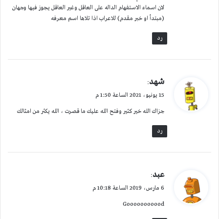
لان اسماء الاستفهام الداله على العاقل وغير العاقل يجوز فيها وجهان
(مبتدأ او خبر مقدم) للاعراب اذا تلاها اسم معرفه
رد
ي
شهد
:
ق
15 يونيو، 2021 الساعة 1:50 م
و
جزاك الله خير كثير وفتح الله عليك ما قصرت ، الله يكثر من امثالك
ل
رد
ي
عبد
:
ق
6 مارس، 2019 الساعة 10:18 م
و
Gooooooooood
ل