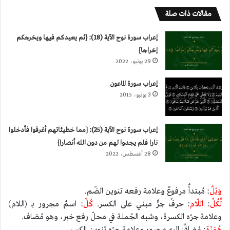
مقالات ذات صلة
إعراب سورة نوح الآية (18): {ثم يعيدكم فيها ويخرجكم
إخراجا}
29 يونيو، 2022
إعراب سورة الماعون
3 يونيو، 2015
إعراب سورة نوح الآية (25): {مما خطيئاتهم أغرقوا فأدخلوا
نارا فلم يجدوا لهم من دون الله أنصارا}
28 أغسطس، 2022
وَيْلٌ
: مُبتدأٌ مرفوعٌ وعلامة رفعه تنوين الضّم.
لِّكُلِّ
:
اللّام
: حرفُ جرٍّ مبني على الكسر.
كُلِّ
: اسمٌ مجرور بـ (اللام)
وعلامة جرّه الكسرة، وشبه الجُملة في محلّ رفع خبر، وهو مُضاف.
هُمَزَةٍ
: مُضافٌ إليه مجرور وعلامة جرّه تنوين الكسر.