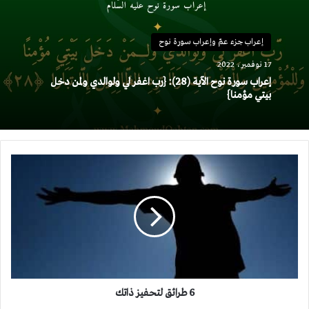
إعراب جزء عمّ وإعراب سورة نوح
17 نوفمبر، 2022
إعراب سورة نوح الآية (28): {رب اغفر لي ولوالدي ولمن دخل
بيتي مؤمنا}
6
طرائق
لتحفيز
ذاتك
6 طرائق لتحفيز ذاتك