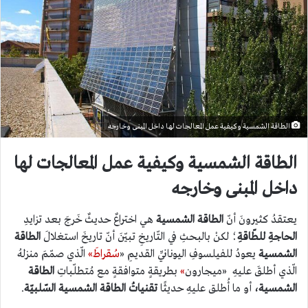
الطاقة الشمسية وكيفية عمل المعالجات لها داخل المبنى وخارجه
الطاقة الشمسية وكيفية عمل المعالجات لها
داخل المبنى وخارجه
يعتقدُ كثيرونَ أنّ
الطاقة الشمسية
هي اختراعٌ حديثٌ خَرجَ بعد تزايدِ
الحاجةِ للطّاقةِ
؛ لكنْ بالبحثِ في التّاريخِ تبيّنَ أنّ تاريخَ استغلالَ
الطاقة
الشمسية
يعودُ للفيلسوفِ اليونانيِّ القديمِ «
سُقراطَ»
الّذي صمّمَ منزلهُ
الّذي أطلقَ عليهِ «ميجارون
»
بطريقةٍ متوافقةٍ مع مُتطلّباتِ
الطاقة
الشمسية
،
أو ما أُطلق عليهِ حديثًا
تقنياتُ الطاقة الشمسية السّلبيّة
.