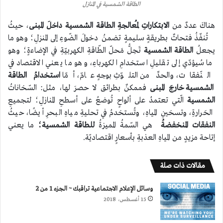
الطاقة الشمسية في المنازل
هناكَ عددٌ من
الابتكاراتِ لمُعالجةِ الطاقة الشمسية داخلَ المبنى
، حيثُ
تُنفّذُ فتحاتٌ بطريقةٍ سليمةٍ تضمنُ دخولَ الضّوءِ إلى المنزلِ؛ وهو ما
يجعلُ
الطاقة الشمسية
تَحِلُّ مَحلّ الطّاقةِ الكهربيّةِ في الإضاءةٍ؛ وهو
ما سُيؤدّي إلى تقليلِ استخدامِ الكهرباءِ، وهو ما يعني الاقتصاد في
النّفقات، والحدِّ من التلوّثِ بوجهٍ عامّ، أمّا
استخدامُ الطاقة
الشمسية خارجَ المبنى
فممكنٌ بطرائق لا حصرَ لها، مثل: السّخاناتُ
الشمسية
الّتي تعتمدُ على ألواحٍ تُوضعُ على أسطحِ المنازلِ؛ لتجميعِ
الحَرارةِ، وتسخينِ المياهِ، وتُستخدمُ في تحليةِ مياهِ البحرِ أيضًا، حيثُ
النفقات
المنخفضةُ
هي السّمةُ المميزةُ
للطاقة الشمسية؛
ما يعني
إتاحة مزيدٍ من المياهِ العذبةِ بأسعارٍ اقتصاديّة.
مقالات ذات صلة
وسائل الإعلام الاجتماعية تراقبك ~ الجزء 1 من 2
15 أغسطس، 2018