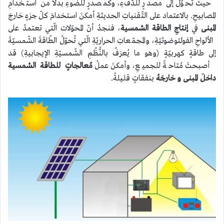
حيثُ تُحوّلُ إلى مصدرٍ للدّفءِ، وكمصدرٍ للضّوءِ بدلًا من استخدامِ
المصابيحِ. بالاعتماد على التّقنياتِ الحديثةِ أمكنَ استخدامَ كلّ جزءٍ خارجَ
المبنى
في
إنتاجِ الطاقة الشمسية
، فنجدُ أنّ المحوّلات الّتي تعتمدُ على
الألواحِ الفولتوضوئيّةِ، والمجمّعاتِ الحراريّةِ الّتي تُحوّلُ الطّاقةَ الشّمسيّةَ
إلى طاقةٍ كهربيّةٍ (وهو ما يُعرَفُ بالنُّظُمِ الشّمسيّةِ الإيجابيةِ) قد
أصبحتْ مُتاحةً للجميعِ، وأمكنَ عملُ
مُعالجاتٍ للطاقة الشمسية
داخلَ المبنى و خارجَهُ
بنفقاتٍ قليلةً.