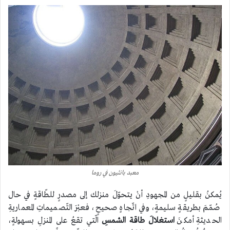
معبد بانثيون في روما
يُمكنُ بقليلٍ من المجهودِ أنْ يتحوّلَ منزلك إلى مصدرٍ للطّاقةٍ في حال
صُمّمَ بطريقةٍ سليمةٍ، وفي اتّجاهٍ صحيحٍ، فعبْرَ التّصميماتِ المعماريةِ
الحديثةِ أمكنَ
استغلالَ طاقة الشمسِ
الّتي تقعُ على المنزلِ بسهولةٍ،