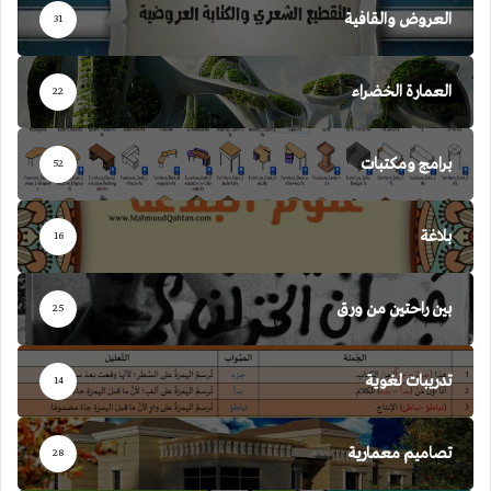
العروض والقافية
31
العمارة الخضراء
22
برامج ومكتبات
52
بلاغة
16
بين راحتين من ورق
25
تدريبات لغوية
14
تصاميم معمارية
28