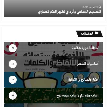
21 فبراير، 2021
التصميم الجماعي وأثره في تطوير الفكر المعماري
تصنيفات
أخطاء لغوية شائعة
73
أساسيات الشعر
10
أفكار ونصائح في الكتابة
16
إعراب جزء عمّ وإعراب سورة نوح
68