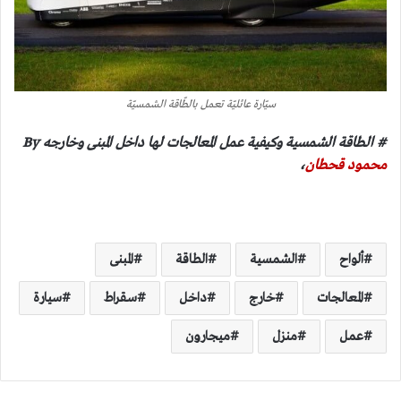
سيّارة عائليّة تعمل بالطّاقة الشمسيّة
# الطاقة الشمسية وكيفية عمل المعالجات لها داخل المبنى وخارجه By
محمود قحطان
،
ألواح
الشمسية
الطاقة
المبنى
المعالجات
خارج
داخل
سقراط
سيارة
عمل
منزل
ميجارون