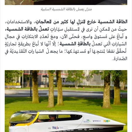
منزل يعمل بالطاقة الشمسية السلبية
الطاقة الشمسية خارجَ المنزلِ لها كثير من المعالجاتِ
، والاستخداماتِ،
حيثُ من الممكنِ أن نرى في المستقبلِ سيّاراتٍ
تعملُ بالطاقة الشمسية،
و تُباعُ على مُستوىً واسعٍ، فحتّى الآن، ومعَ تَعدّدِ الابتكاراتِ في مجالِ
السّياراتِ الّتي تعملُ
بالطاقةِ الشمسية
؛ إلّا أنّها لا تُباعْ بطريقةٍ تجاريّةٍ
تُحقّقُ نفعًا لمنتجِهَا أو مُستهلكها؛ ما يجعلُ السّياراتِ التّقليديّةَ في
الصّدارة.