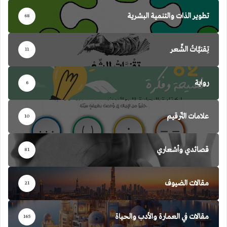
تطوير الذات والتنمية البشرية
68
تِقنيَّاتُ الشِّعر
11
رواية
6
علامات التّرقيم
10
قصائدي وأشعاري
81
مقالات الضيوف
21
مقالات في العمارة والأدب والحياة
165