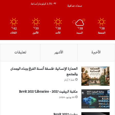
2.95 كيلومتر/ساعة
سماء صافية
42
39
38
38
38
℃
℃
℃
℃
℃
الجمعة
السبت
الأحد
الأثنين
الثلاثاء
الأخيرة
الأشهر
تعليقات
العمارة الإنسانية: فلسفة أنسنة الفراغ وبناء الوجدان
والمجتمع
منذ 7 أيام
مكتبة الريفيت 2027 – Revit 2027 Libraries
30 يونيو، 2026
ريفيت 2027 Revit