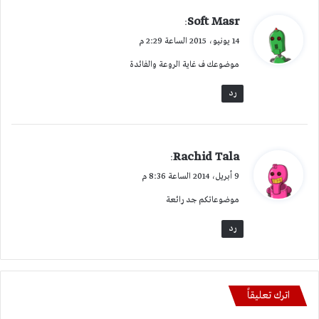
ي
Soft Masr
:
ق
14 يونيو، 2015 الساعة 2:29 م
و
موضوعك ف غاية الروعة والفائدة
ل
رد
ي
Rachid Tala
:
ق
9 أبريل، 2014 الساعة 8:36 م
و
موضوعاتكم جد رائعة
ل
رد
اترك تعليقاً