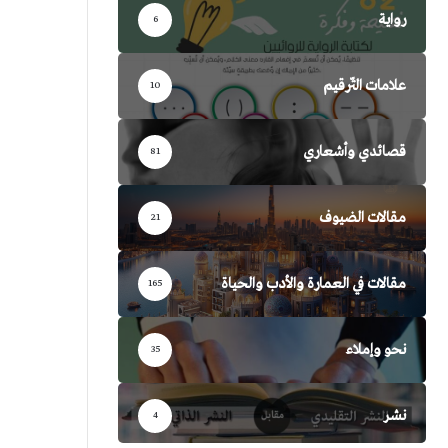
رواية
6
علامات التّرقيم
10
قصائدي وأشعاري
81
مقالات الضيوف
21
مقالات في العمارة والأدب والحياة
165
نحو وإملاء
35
نشر
4