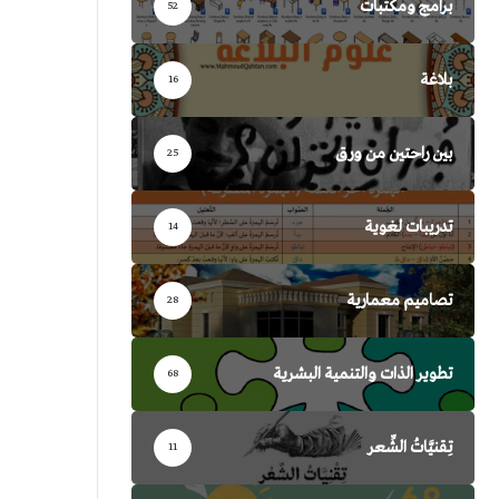
برامج ومكتبات
52
بلاغة
16
بين راحتين من ورق
25
تدريبات لغوية
14
تصاميم معمارية
28
تطوير الذات والتنمية البشرية
68
تِقنيَّاتُ الشِّعر
11