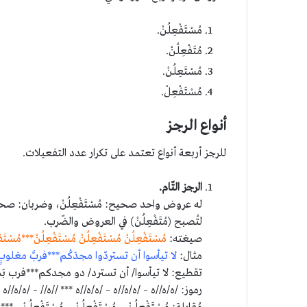
مُسْتَفْعِلُنْ.
مُتَفْعِلُنْ.
مُسْتَعِلُنْ.
مُسْتَفْعِلْ.
أنواع الرجز
للرجز أربعة أنواع تعتمد على تكرار عدد التفعيلات.
الرجز التّام.
له عروض واحد صحيح: مُسْتَفْعِلُنْ، وضربان: صحيح (
لتُصبح (مُتَفْعِلُنْ) في العروض والضّرب.
صيغته:
مُسْتَفْعِلُنْ مُسْتَفْعِلُنْ مُسْتَفْعِلُنْ***مُسْتَفْ
مثال:
لا تيأسوا أن تستردّوا مجدَكُم***فربَّ مغلوب
تقطيع: لا تيأسوا/ أن تسترد/ دو مجدكم***فرب بَم
رموز: /ه/ه//ه – /ه/ه//ه – /ه/ه//ه *** //ه// – /ه/ه//ه 