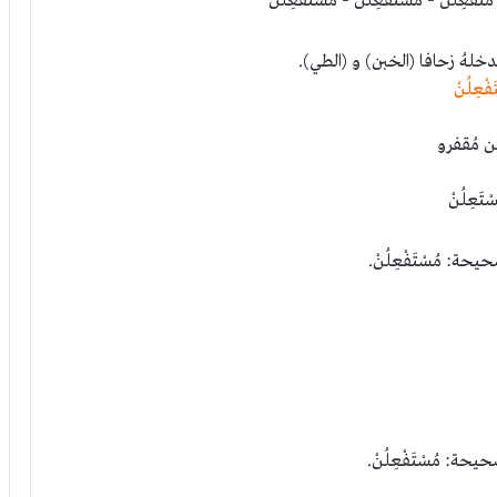
تَفْعِلُنْ – مُسْتَفْعِلُنْ – مُسْتَفْعِلُنْ
لهُ زحافا (الخبن) و (الطي).
فْعِلُنْ
ن مُقفرو
ْتَعِلُنْ
حة: مُسْتَفْعِلُنْ.
حة: مُسْتَفْعِلُنْ.