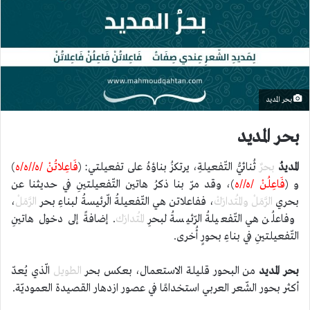
بحر المديد
بحر المديد
المديدُ
بحرٌ
ثُنائيُّ التّفعيلةِ، يرتكزُ بناؤهُ على تفعيلتي: (
فَاعِلاتُنْ /ه//ه/ه
)
و (
فَاعِلُنْ /ه//ه
)، وقد مرّ بنا ذكرُ هاتين التّفعيلتينِ في حديثنا عن
بحري
الرَّمَلْ
والمُتدارَكْ
، ففاعلاتن هي التّفعيلةُ الّرئيسةُ لبناءِ بحر
الرَّمَلْ
،
وفاعلُن هي التّفعيلةُ الرّئيسةُ لبحرِ
المُتدارَك
. إضافةً إلى دخول هاتينِ
التّفعيلتينِ في بناءِ بحورٍ أُخرى.
بحر المديد
من البحور قليلة الاستعمال، بعكس بحر
الطويل
الّذي يُعدّ
أكثر بحور الشّعر العربي استخدامًا في عصور ازدهار القصيدة العموديّة.