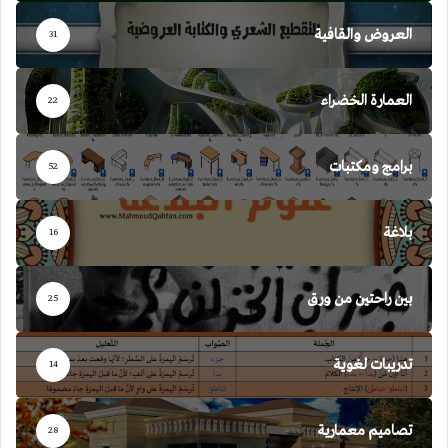
العروض والقافية
31
العمارة الخضراء
22
برامج ومكتبات
52
بلاغة
16
بين راحتين من ورق
25
تدريبات لغوية
14
تصاميم معمارية
28