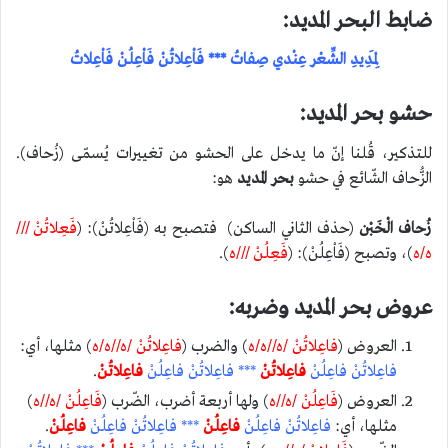
ضابط البحر المديد:
لِمَدِيدِ الشِّعْر عِنْدي صِفاتُ *** فَاْعِلاتُنْ فَاْعِلُنْ فَاْعِلاتُ
حشو بحر المديد:
للتذكير، قُلنا إنّ ما يدخل على الحشو من تغييرات يُسمّى (زُحاف).
الزُّحاف الشّائع في حشو
بحر المديد
هو:
زُحاف الْخَبْن
(حذف الثاني الساكن) فتصبح به (فَاْعِلاتُنْ): (
فَعِلاتُنْ ///
ه/ه
)، وتصبح (فَاْعِلُنْ): (
فَعِلُنْ ///ه
).
عروض بحر المديد وضربه:
العروض (
فاعِلاتُنْ /ه//ه/ه
) والضرب (
فاعِلاتُنْ /ه//ه/ه
) مثلها، أي:
فاعِلاتُنْ فاعِلُنْ
فاعِلاتُنْ
*** فاعِلاتُنْ فاعِلُنْ
فاعِلاتُنْ
.
العروض (
فَاعِلُنْ /ه//ه
) ولها أربعة أضرب، الضّرب (
فَاعِلُنْ /ه//ه
)
مثلها، أي:
فاعِلاتُنْ فاعِلُنْ
فاعِلُنْ
*** فاعِلاتُنْ فاعِلُنْ
فاعِلُنْ
.