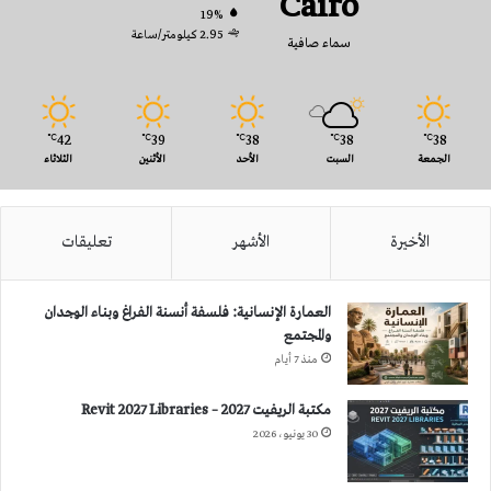
Cairo
19%
2.95 كيلومتر/ساعة
سماء صافية
42
39
38
38
38
℃
℃
℃
℃
℃
الجمعة
السبت
الأحد
الأثنين
الثلاثاء
الأخيرة
الأشهر
تعليقات
العمارة الإنسانية: فلسفة أنسنة الفراغ وبناء الوجدان
والمجتمع
منذ 7 أيام
مكتبة الريفيت 2027 – Revit 2027 Libraries
30 يونيو، 2026