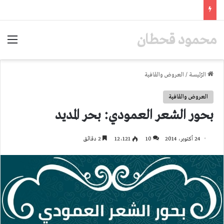
محمود قحطان
الق
الرّئيسة
/
العروض والقافية
العروض والقافية
بحور الشعر العمودي: بحر المديد
24 أكتوبر، 2014
10
12٬121
2 دقائق