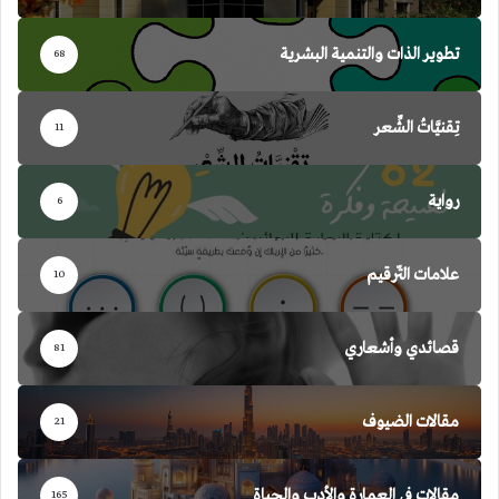
تطوير الذات والتنمية البشرية
68
تِقنيَّاتُ الشِّعر
11
رواية
6
علامات التّرقيم
10
قصائدي وأشعاري
81
مقالات الضيوف
21
مقالات في العمارة والأدب والحياة
165