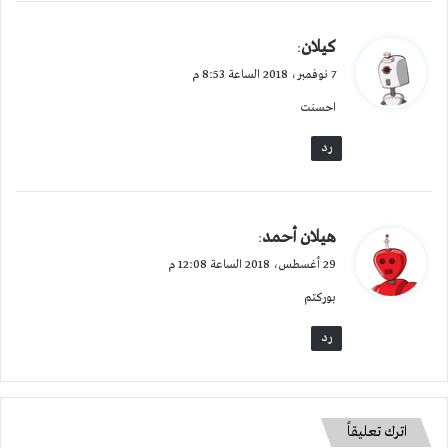
ي
كيلان
:
ق
7 نوفمبر، 2018 الساعة 8:53 م
و
احسنت
ل
رد
ي
هيلان أحمد
:
ق
29 أغسطس، 2018 الساعة 12:08 م
و
بوركتم
ل
رد
اترك تعليقاً