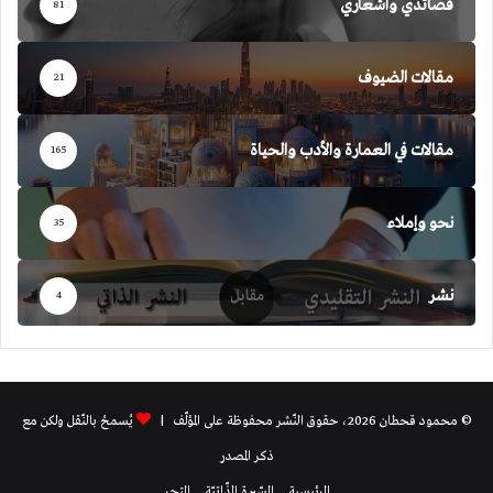
قصائدي وأشعاري
81
مقالات الضيوف
21
مقالات في العمارة والأدب والحياة
165
نحو وإملاء
35
نشر
4
© محمود قحطان 2026، حقوق النّشر محفوظة على المؤلّف |
يُسمحُ بالنّقل ولكن مع
ذكر المصدر
الرئيسية
السّيرة الذّاتيّة
المتجر