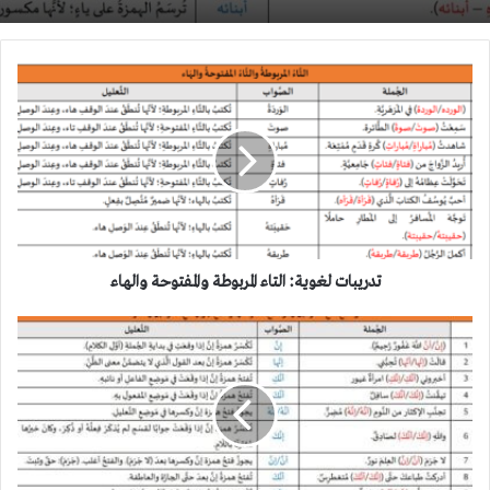
تدريبات
لغوية:
التاء
المربوطة
والمفتوحة
والهاء
تدريبات لغوية: التاء المربوطة والمفتوحة والهاء
مواضع
فتح
همزة
إن
وكسرها
وجوبًا
ومواضع
جواز