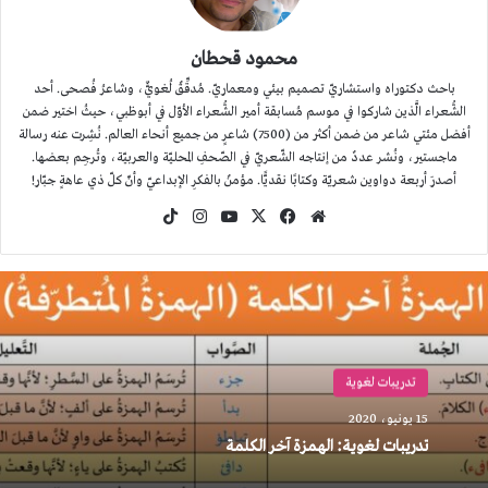
محمود قحطان
باحث دكتوراه واستشاريّ تصميم بيئي ومعماريّ. مُدقِّقٌ لُغويٌّ، وشاعرُ فُصحى. أحد
الشُّعراء الَّذين شاركوا في موسم مُسابقة أمير الشُّعراء الأوّل في أبوظبي، حيثُ اختير ضمن
أفضل مئتي شاعر من ضمن أكثر من (7500) شاعرٍ من جميع أنحاء العالم. نُشِرت عنه رسالة
ماجستير، ونُشر عددٌ من إنتاجه الشّعريّ في الصّحفِ المحليّة والعربيّة، وتُرجِم بعضها.
أصدرَ أربعة دواوين شعريّة وكتابًا نقديًّا. مؤمنٌ بالفكرِ الإبداعيّ وأنّ كلّ ذي عاهةٍ جبّار!
موقع
‫X
فيسبوك
‫YouTube
انستقرام
‫TikTok
الويب
تدريبات لغوية
15 يونيو، 2020
تدريبات لغوية: الهمزة آخر الكلمة