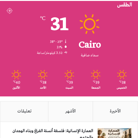
الطقس
RSS
31
℃
Cairo
38º - 29º
37%
3.52 كيلومتر/ساعة
سماء صافية
40
38
39
39
38
℃
℃
℃
℃
℃
الخميس
الجمعة
السبت
الأحد
الأثنين
الأخيرة
الأشهر
تعليقات
العمارة الإنسانية: فلسفة أنسنة الفراغ وبناء الوجدان
والمجتمع