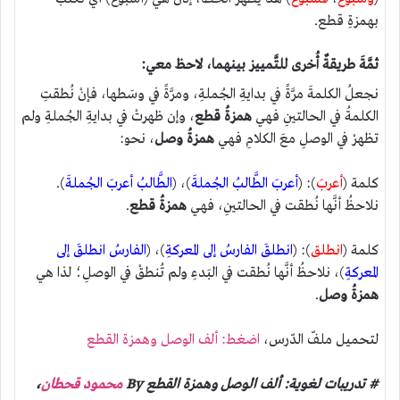
بهمزةِ قطع.
ثمَّةَ طريقةٌ أُخرى للتَّمييز بينهما، لاحظ معي:
نجعلُ الكلمةَ مرَّةً في بدايةِ الجُملةِ، ومرَّةً في وسَطها، فإنْ نُطقتِ
الكلمةُ في الحالتينِ فهي
همزةُ قطع
، وإن ظهرتْ في بدايةِ الجُملةِ ولم
تظهرْ في الوصلِ معَ الكلامِ فهي
همزةُ وصل
، نحو:
كلمة (
أعربَ
): (
أعربَ الطَّالبُ الجُملةَ
)، (
الطَّالبُ أعربَ الجُملةَ
).
نلاحظُ أنَّها نُطقت في الحالتينِ، فهي
همزةُ
قطع
.
كلمة (
انطلق
): (
انطلقَ الفارسُ إلى المعركةِ
)، (
الفارسُ انطلقَ إلى
المعركةِ
)، نلاحظُ أنَّها نُطقت في البَدءِ ولم تُنطقْ في الوصلِ؛ لذا هي
همزةُ
وصل
.
لتحميل ملفّ الدّرس،
اضغط: ألف الوصل وهمزة القطع
# تدريبات لغوية: ألف الوصل وهمزة القطع By
محمود قحطان
،