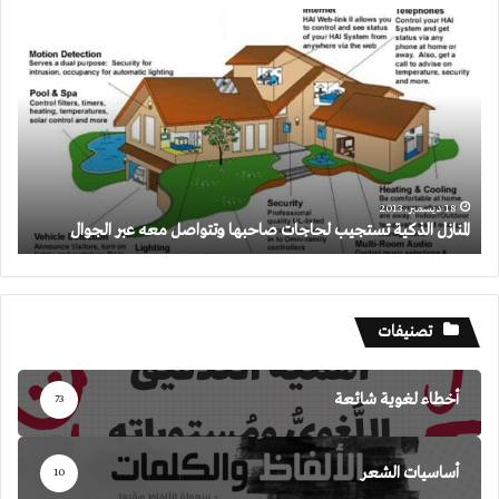
المنازل
الذكية
تستجيب
لحاجات
صاحبها
وتتواصل
معه
عبر
الجوال
18 ديسمبر، 2013
المنازل الذكية تستجيب لحاجات صاحبها وتتواصل معه عبر الجوال
تصنيفات
أخطاء لغوية شائعة
73
أساسيات الشعر
10