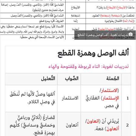
تدريبات لغوية: ألف الوصل وهمزة القطع
ألف الوصل وهمزة القطع
تدريبات لغوية: التاء المربوطة والمفتوحة والهاء
الجُملة
الصَّواب
التَّعليل
(
الاستثمار
/
ألفها وصلٌ لأنَّها لم تُنطَقْ
1
الإستثمار
) العَقَاريُّ
الاستثمار
في وصلِ الكلام.
في مصر.
المضارعُ (ثُلاثيٌّ ورباعيٌّ
يُريدُني أنْ (
اتعاونَ
/
2
أتعاونَ
وخماسيٌّ وسداسيٌّ) كلُّهم
أتعاونَ
) مَعهُ.
بهمزةِ قطع.