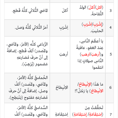
(
اكل
/
أكلَ
) الولدُ
3
أكلَ
الماضي الثُّلاثي كلُّهُ قَطع.
التُّفاحةَ.
(
إِشْرَبِ
/
اِشْرَبِ
)
4
اِشْرَبِ
أمرُ الثُّلاثي كُلُّهُ وَصل.
الحليبَ.
يا أعظَمَ النَّاسِ،
الرُّباعي كلُّه (الأمرُ، والمَاضي،
عِندَ العَفوِ، عافيَةً
والمَصدر) ألِفُ قَطع، إضافةً
5
و(
أرهبَ
/
ارهب
)
أرهبَ
إلى أنَّ حرفَ مُضارعهِ
النَّاسِ صولاتٍ إذا
مَضموم (يُرْهِبُ).
انتقموا
الخُماسيُّ كلُّهُ (الأمرُ،
ما هَذَا (
الإنْبِطاحُ
/
والمَاضي، والمَصدر) ألفُ
6
الاِنْبِطاحُ
الاِنْبِطاحُ
) يا رَجُلُ؟!
وصل، إضافةً إلى أنَّ حرفَ
مُضارعهِ مَفتوح (يَنْبَطِح).
تَحَقَّقتُ مِنَ
السُّداسيُّ كلُّهُ (الأمرُ،
7
(
اِسْتِقامَةِ
/
إِسْتِقامَةِ
)
اِسْتِقامَةِ
والمَاضي، والمَصدر) ألفُ