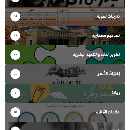
تدريبات لغوية
14
تصاميم معمارية
28
تطوير الذات والتنمية البشرية
68
تِقنيَّاتُ الشِّعر
11
رواية
6
علامات التّرقيم
10