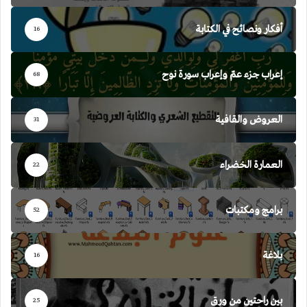
أفكار ونصائح في الكتابة
16
إعراب جزء عمّ وإعراب سورة نوح
68
العروض والقافية
31
العمارة الخضراء
22
برامج ومكتبات
52
بلاغة
16
بين راحتين من ورق
25