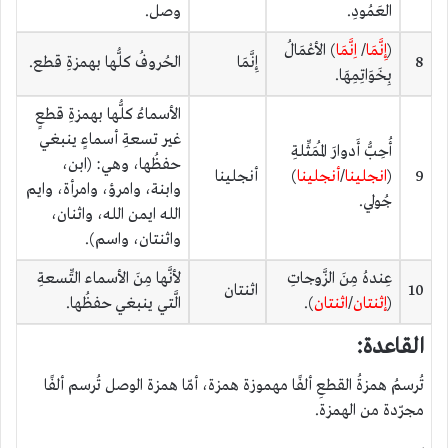
العَمُودِ.
وصل.
(
إِنَّمَا
/
اِنَّمَا
) الأعْمَالُ
8
إِنَّمَا
الحُروفُ كلُّها بهمزةِ قطع.
بِخَوَاتِمِهَا.
الأسماءُ كلُّها بهمزةِ قطعٍ
غير تسعةِ أسماءٍ ينبغي
أُحِبُّ أَدوارَ المُمَثِّلةِ
حفظُها، وهي: (ابن،
9
(
انجلينا
/
أنجلينا
)
أنجلينا
وابنة، وامرؤ، وامرأة، وايم
جُولي.
الله ايمن الله، واثنان،
واثنتان، واسم).
عِندهُ مِنَ الزَّوجاتِ
لأنَّها مِنَ الأسماء التِّسعةِ
10
اثنتان
(
إثنتان
/
اثنتان
).
الَّتي ينبغي حفظُها.
القاعدة:
تُرسمُ همزةُ القطعِ ألفًا مهموزة همزة، أمّا همزة الوصل تُرسم ألفًا
مجرّدة من الهمزة.