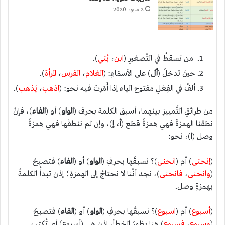
2 مايو، 2020
من تسقطُ في التَّصغيرِ (
ابن
،
بُني
).
حينَ تدخلُ (
أل
) على الأسمَاءِ: (
الغلام
،
الفرس
،
المرأة
).
ألفٌ في الفِعْلِ مفتوح الياء إذا أَمَرتَ فيه نحو: (
اذهب
،
يَذهب
).
من طرائقِ التَّمييز بينهما، أسبق الكلمة بحرف (
الواو
) أو (
الفاء
)، فإنْ
نطقنا الهمزةَ فهي همزةُ قطع (
أ، إ
)، وإن لم ننطقْها فهي همزةُ
وصل (
ا
)، نحو:
(
إنحنى
) أم (
انحنى
)؟ نسبقُها بحرفِ (
الواو
) أو (
الفاء
) فتصبحُ
(
وانحنى
،
فانحنى
)، نجد أنَّنا لا نحتاجُ إلى الهمزةِ؛ إذن تبدأُ الكلمةُ
بهمزةِ وصل.
(
أسبوع
) أم (
اسبوع
)؟ نسبقُها بحرفِ (
الواو
) أو (
الفاء
) فتصبحُ
(
وسبوع
،
فسبوع
) هنا يظهرُ الخطأ، إذن هي (أسبوع) أي تُكتب