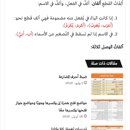
أَلِفَاتُ القطعِ
ألفان
: ألفٌ في الفعلِ، وألفٌ في الاسم:
إذا كانتِ الياءُ في يُفعل منه مضمومة فهي ألف قطع نحو:
(
أعرَب
،
يُعربُ
)، (
أكرمَ
،
يُكرمُ
).
في الاسم إذا لم تسقط في التّصغير من الأسماء (
أب
،
أبيُّ
).
ألفاتُ الوصل ثلاثة:
مقالات ذات صلة
ضبط أحرف المضارعة
1 يوليو، 2020
مواضع فتح همزة إن وكسرها وجوبًا ومواضع جواز
فتحها وكسرها معًا
26 أبريل، 2020
تدريبات لغوية: كلا وكلتا