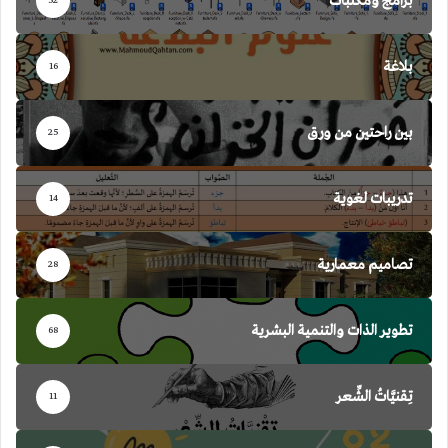
برامج ومكتبات
52
بلاغة
16
بين راحتين من ورق
25
تدريبات لغوية
14
تصاميم معمارية
28
تطوير الذات والتنمية البشرية
68
تِقنيَّاتُ الشِّعر
11