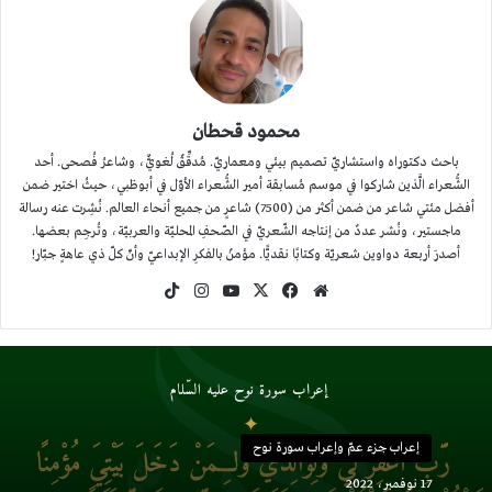
محمود قحطان
باحث دكتوراه واستشاريّ تصميم بيئي ومعماريّ. مُدقِّقٌ لُغويٌّ، وشاعرُ فُصحى. أحد
الشُّعراء الَّذين شاركوا في موسم مُسابقة أمير الشُّعراء الأوّل في أبوظبي، حيثُ اختير ضمن
أفضل مئتي شاعر من ضمن أكثر من (7500) شاعرٍ من جميع أنحاء العالم. نُشِرت عنه رسالة
ماجستير، ونُشر عددٌ من إنتاجه الشّعريّ في الصّحفِ المحليّة والعربيّة، وتُرجِم بعضها.
أصدرَ أربعة دواوين شعريّة وكتابًا نقديًّا. مؤمنٌ بالفكرِ الإبداعيّ وأنّ كلّ ذي عاهةٍ جبّار!
موقع
‫X
فيسبوك
‫YouTube
انستقرام
‫TikTok
الويب
إعراب جزء عمّ وإعراب سورة نوح
17 نوفمبر، 2022