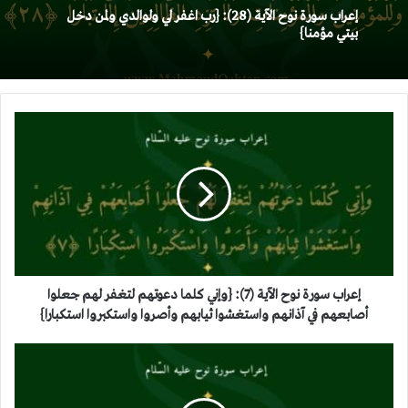
إعراب سورة نوح الآية (28): {رب اغفر لي ولوالدي ولمن دخل
بيتي مؤمنا}
إعراب
سورة
نوح
الآية
(7):
{وإني
كلما
دعوتهم
لتغفر
لهم
إعراب سورة نوح الآية (7): {وإني كلما دعوتهم لتغفر لهم جعلوا
جعلوا
أصابعهم في آذانهم واستغشوا ثيابهم وأصروا واستكبروا استكبارا}
أصابعهم
في
إعراب
آذانهم
سورة
واستغشوا
نوح
ثيابهم