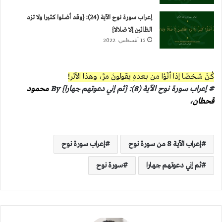
إعراب سورة نوح الآية (24): {وقد أضلوا كثيرا ولا تزد
الظالمين إلا ضلالا}
15 أغسطس، 2022
كُنْ شخصًا إذا أتَوْا من بعدهِ يقولونَ مرَّ، وهذا الأثر!
# إعراب سورة نوح الآية (8): {ثم إني دعوتهم جهارا} By
محمود
قحطان
،
إعراب الآية 8 من سورة نوح
إعراب سورة نوح
ثم إني دعوتهم جهارا
سورة نوح