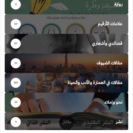
رواية
6
علامات التّرقيم
10
قصائدي وأشعاري
81
مقالات الضيوف
21
مقالات في العمارة والأدب والحياة
165
نحو وإملاء
35
نشر
4