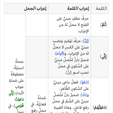
الكلمة
إعراب الكلمة
إعراب الجمل
حرفُ عطفٍ مبنيٌّ على
{
ثُمَّ
}
الفتحِ لا محلَّ لهُ من
الإعراب.
{
إنَّ
}: حرفُ توكيدٍ ونصبٍ
مبنيٌّ على الكسرِ لا محلَّ
لهُ منَ الإعرابِ، و{
الياء
}:
{
إِنِّي
}
ضميرٌ بارزٌ مُتَّصلٌ مبنيٌّ
جملةٌ
على السُّكونِ في محلِّ
اسميَّةٌ،
نصبِ اسمِ (إنَّ).
معطوفةٌ
على جُملةِ
{
دَعَوْ
}: فعلٌ ماضٍ مبنيٌّ
جوابِ
على السُّكونِ الظَّاهرِ،
النِّداءِ:{
إِنِّي
و{
تُ
}: ضميرٌ بارزٌ مُتَّصلٌ
جُملةٌ
دَعَوْتُ
مبنيٌّ على الضَّمِّ في محلِّ
فعليَّةٌ، في
قَوْمِي
}، في
{
دَعَوْتُهُمْ
}
رفعِ فاعلٍ، وهاءُ الغيبةِ
محلِّ رفعِ
محلِّ