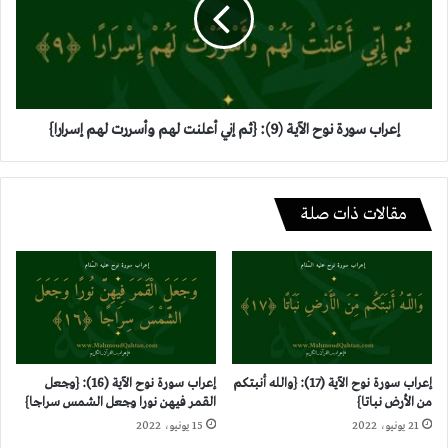
الآية
وأصروا
(9):
واستكبروا
{ثم
استكبارا}
إني
أعلنت
لهم
وأسررت
إعراب سورة نوح الآية (9): {ثم إني أعلنت لهم وأسررت لهم إسرارا}
لهم
إسرارا}
مقالات ذات صلة
إعراب سورة نوح الآية (17): {والله أنبتكم
إعراب سورة نوح الآية (16): {وجعل
من الأرض نباتا}
القمر فيهن نورا وجعل الشمس سراجا}
21 يونيو، 2022
15 يونيو، 2022