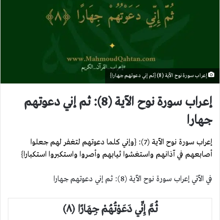
إعراب سورة نوح الآية (8) {ثم إني دعوتهم جهارا}
إعراب سورة نوح الآية (8): ثم إني دعوتهم
جهارا
إعراب سورة نوح الآية (7): {وإني كلما دعوتهم لتغفر لهم جعلوا
أصابعهم في آذانهم واستغشوا ثيابهم وأصروا واستكبروا استكبارا}
في الآتي إعراب سورة نوح الآية (8): ثم إني دعوتهم جهارا
ثُمَّ إِنِّي دَعَوْتُهُمْ جِهَارًا ﴿٨﴾