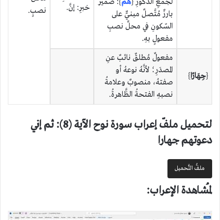
لجمعِ الذُّكورِ {
هُمْ
}: ضميرٌ
خبرِ: إنَّ.
نصبٍ.
بارزٌ مُتَّصلٌ مبنيٌّ على
السّكونِ في محلِّ نصبِ
مفعولٍ بهِ.
مفعولٌ مُطلقٌ نائبٌ عنِ
المصدَرِ؛ لأنَّهُ نوعهُ أو
{
جِهَارًا
}
صفتهُ، منصوبٌ وعلامةُ
نصبهِ الفتحةُ الظَّاهرةُ.
لتحميل ملفّ إعراب سورة نوح الآية (8): ثم إني
دعوتهم جهارا
ملفُّ التَّحميل
لمُشاهدة الإعراب: