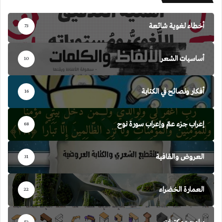
أخطاء لغوية شائعة
73
أساسيات الشعر
10
أفكار ونصائح في الكتابة
16
إعراب جزء عمّ وإعراب سورة نوح
68
العروض والقافية
31
العمارة الخضراء
22