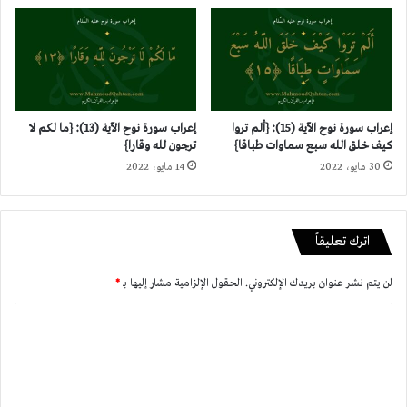
إعراب سورة نوح الآية (15): {ألم تروا
إعراب سورة نوح الآية (13): {ما لكم لا
كيف خلق الله سبع سماوات طباقا}
ترجون لله وقارا}
30 مايو، 2022
14 مايو، 2022
اترك تعليقاً
لن يتم نشر عنوان بريدك الإلكتروني.
الحقول الإلزامية مشار إليها بـ
*
ا
ل
ت
ع