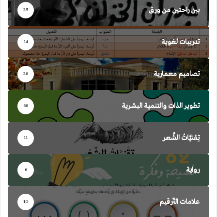
بين راحتين من ورق
25
تدريبات لغوية
14
تصاميم معمارية
28
تطوير الذات والتنمية البشرية
68
تِقنيَّاتُ الشِّعر
11
رواية
6
علامات التّرقيم
10