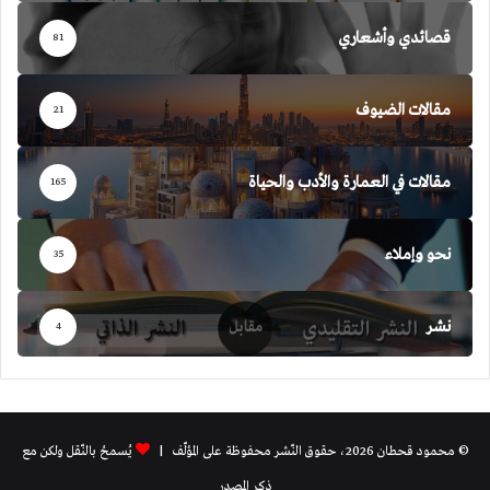
قصائدي وأشعاري
81
مقالات الضيوف
21
مقالات في العمارة والأدب والحياة
165
نحو وإملاء
35
نشر
4
© محمود قحطان 2026، حقوق النّشر محفوظة على المؤلّف |
يُسمحُ بالنّقل ولكن مع
ذكر المصدر