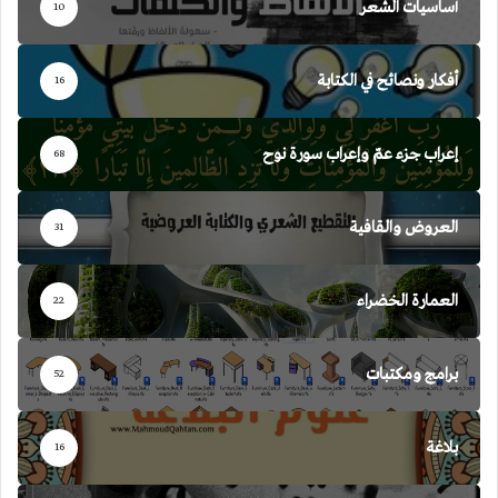
أساسيات الشعر
10
أفكار ونصائح في الكتابة
16
إعراب جزء عمّ وإعراب سورة نوح
68
العروض والقافية
31
العمارة الخضراء
22
برامج ومكتبات
52
بلاغة
16