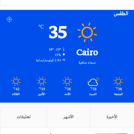
الموقع
الطقس
RSS
35
℃
Cairo
38º - 29º
19%
2.95 كيلومتر/ساعة
سماء صافية
42
39
38
38
38
℃
℃
℃
℃
℃
الجمعة
السبت
الأحد
الأثنين
الثلاثاء
الأخيرة
الأشهر
تعليقات