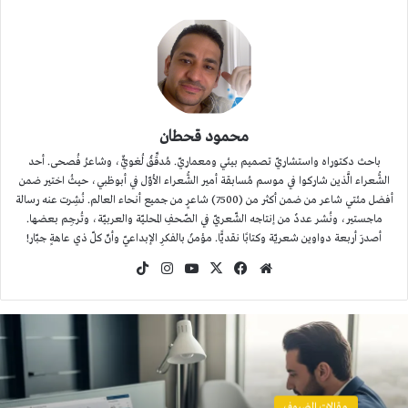
محمود قحطان
باحث دكتوراه واستشاريّ تصميم بيئي ومعماريّ. مُدقِّقٌ لُغويٌّ، وشاعرُ فُصحى. أحد
الشُّعراء الَّذين شاركوا في موسم مُسابقة أمير الشُّعراء الأوّل في أبوظبي، حيثُ اختير ضمن
أفضل مئتي شاعر من ضمن أكثر من (7500) شاعرٍ من جميع أنحاء العالم. نُشِرت عنه رسالة
ماجستير، ونُشر عددٌ من إنتاجه الشّعريّ في الصّحفِ المحليّة والعربيّة، وتُرجِم بعضها.
أصدرَ أربعة دواوين شعريّة وكتابًا نقديًّا. مؤمنٌ بالفكرِ الإبداعيّ وأنّ كلّ ذي عاهةٍ جبّار!
موقع
‫X
فيسبوك
‫YouTube
انستقرام
‫TikTok
الويب
مقالات الضيوف