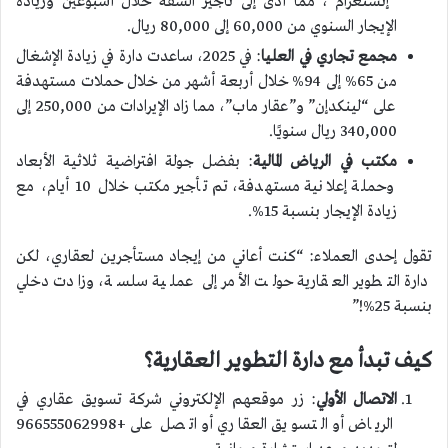
“إنستغرام”، مما أدى إلى تأجير الشقة خلال أسبوعين وزيادة
الإيجار السنوي من 60,000 إلى 80,000 ريال.
مجمع تجاري في العليا
: في 2025، ساعدت دارة في زيادة الإشغال
من 65% إلى 94% خلال أربعة أشهر من خلال حملات مستهدفة
على “لينكدإن” و”عقار ماب”، مما زاد الإيرادات من 250,000 إلى
340,000 ريال سنويًا.
مكتب في الرياض المالية
: بفضل جولة افتراضية ثلاثية الأبعاد
وحملة إعلانية مستهدفة، تم تأجير مكتب خلال 10 أيام، مع
زيادة الإيجار بنسبة 15%.
تقول إحدى العملاء: “كنت أعاني من إيجاد مستأجرين لعقاري، لكن
دارة التطوير العقارية حولت الأمر إلى عملية سلسة، وزادت دخلي
بنسبة 25%!”
كيف تبدأ مع دارة التطوير العقارية؟
الاتصال الأولي
: زر موقعهم الإلكتروني شركة تسويق عقاري في
الرياض أو التسويق العقاري أو اتصل على +966555062998