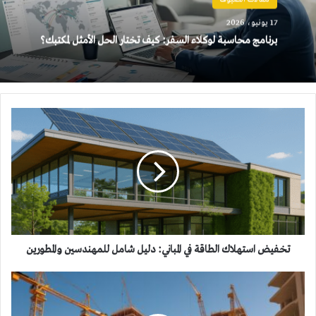
17 يونيو، 2026
برنامج محاسبة لوكلاء السفر: كيف تختار الحل الأمثل لمكتبك؟
تخفيض
استهلاك
الطاقة
في
المباني:
دليل
شامل
للمهندسين
والمطورين
تخفيض استهلاك الطاقة في المباني: دليل شامل للمهندسين والمطورين
أفضل
شركة
مقاولات