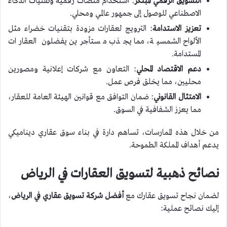
التسويق الرقمي المبتكر
: استخدام منصات رقمية وتقنيات الذكاء
الاصطناعي للوصول إلى جمهور عالمي ومحلي.
تعزيز الاستدامة
: الترويج لعقارات مزودة بتقنيات خضراء مثل
الألواح الشمسية، مما يجذب مستأجرين يفضلون العقارات
المستدامة.
دعم الاقتصاد المحلي
: التعاون مع شركات إعلانية ومصورين
محليين، مما يخلق فرص عمل.
الامتثال القانوني
: ضمان التوافق مع قوانين الهيئة العامة للعقار،
مما يعزز الشفافية في السوق.
من خلال هذه الممارسات، تساهم دارة في بناء سوق عقاري ديناميكي
يدعم أهداف المملكة الطموحة.
نصائح ذهبية لتسويق العقارات في الرياض
لضمان نجاح تسويق عقارك مع
أفضل شركة تسويق عقاري في الرياض
،
إليك نصائح عملية: