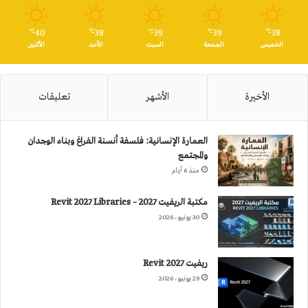
40
38
39
39
38
℃
℃
℃
℃
℃
الخميس
الجمعة
السبت
الأحد
الأثنين
الأخيرة
الأشهر
تعليقات
العمارة الإنسانية: فلسفة أنسنة الفراغ وبناء الوجدان
والمجتمع
منذ 6 أيام
مكتبة الريفيت 2027 – Revit 2027 Libraries
30 يونيو، 2026
ريفيت 2027 Revit
29 يونيو، 2026