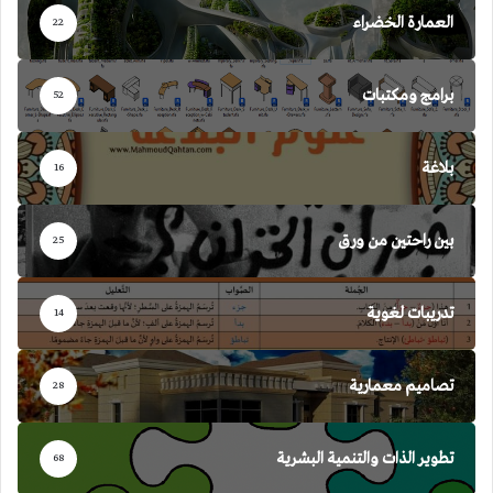
العمارة الخضراء
22
برامج ومكتبات
52
بلاغة
16
بين راحتين من ورق
25
تدريبات لغوية
14
تصاميم معمارية
28
تطوير الذات والتنمية البشرية
68