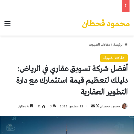
محمود قحطان
الق
الرّئيسة
/
مقالات الضيوف
مقالات الضيوف
أفضل شركة تسويق عقاري في الرياض:
دليلك لتعظيم قيمة استثمارك مع دارة
التطوير العقارية
تابع
أرسل
محمود قحطان
22 سبتمبر، 2025
0
51
6 دقائق
على
بريدا
X
إلكترونيا