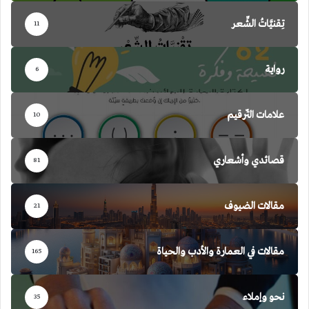
تِقنيَّاتُ الشِّعر
11
رواية
6
علامات التّرقيم
10
قصائدي وأشعاري
81
مقالات الضيوف
21
مقالات في العمارة والأدب والحياة
165
نحو وإملاء
35