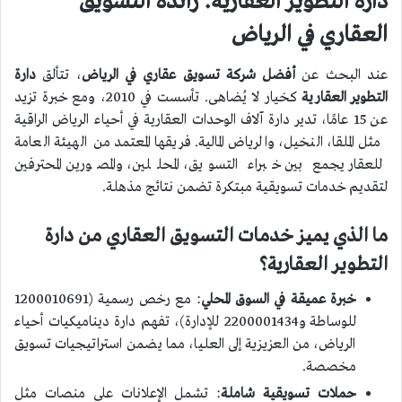
دارة التطوير العقارية: رائدة التسويق
العقاري في الرياض
عند البحث عن
أفضل شركة تسويق عقاري في الرياض
، تتألق
دارة
التطوير العقارية
كخيار لا يُضاهى. تأسست في 2010، ومع خبرة تزيد
عن 15 عامًا، تدير دارة آلاف الوحدات العقارية في أحياء الرياض الراقية
مثل الملقا، النخيل، والرياض المالية. فريقها المعتمد من الهيئة العامة
للعقار يجمع بين خبراء التسويق، المحللين، والمصورين المحترفين
لتقديم خدمات تسويقية مبتكرة تضمن نتائج مذهلة.
ما الذي يميز خدمات التسويق العقاري من دارة
التطوير العقارية؟
خبرة عميقة في السوق المحلي
: مع رخص رسمية (1200010691
للوساطة و2200001434 للإدارة)، تفهم دارة ديناميكيات أحياء
الرياض، من العزيزية إلى العليا، مما يضمن استراتيجيات تسويق
مخصصة.
حملات تسويقية شاملة
: تشمل الإعلانات على منصات مثل