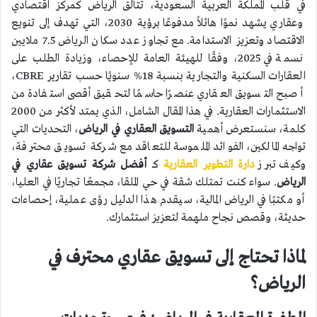
في قلب المملكة العربية السعودية، تتألق الرياض كمركز اقتصادي
وعقاري يشهد نموًا هائلاً مدفوعًا برؤية 2030، التي تهدف إلى تنويع
الاقتصاد وتعزيز الاستدامة. مع تجاوز عدد سكان الرياض 7.5 ملايين
نسمة في 2025، وفقًا للهيئة العامة للإحصاء، وزيادة الطلب على
العقارات السكنية والتجارية بنسبة 18% سنويًا حسب تقارير CBRE،
أصبح التسويق العقاري عنصرًا حاسمًا لتحقيق أقصى استفادة من
الاستثمارات العقارية. في هذا المقال الشامل، الذي يمتد لأكثر من 2000
كلمة، سنستعرض أهمية
التسويق العقاري في الرياض
، التحديات التي
تواجه المالكين، الفوائد الملموسة للتعاقد مع شركة تسويق محترفة،
وكيف تبرز
دارة التطوير العقارية
كـ
أفضل شركة تسويق عقاري في
الرياض
. سواء كنت تمتلك شقة في حي الملقا، مجمعًا تجاريًا في العليا،
أو مكتبًا في الرياض المالية، سيقدم هذا الدليل رؤى عملية، إحصاءات
حديثة، وقصص نجاح ملهمة لتعزيز استثمارك.
لماذا تحتاج إلى تسويق عقاري محترف في
الرياض؟