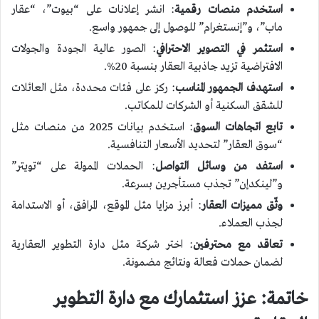
استخدم منصات رقمية
: انشر إعلانات على “بيوت”، “عقار
ماب”، و”إنستغرام” للوصول إلى جمهور واسع.
استثمر في التصوير الاحترافي
: الصور عالية الجودة والجولات
الافتراضية تزيد جاذبية العقار بنسبة 20%.
استهدف الجمهور المناسب
: ركز على فئات محددة، مثل العائلات
للشقق السكنية أو الشركات للمكاتب.
تابع اتجاهات السوق
: استخدم بيانات 2025 من منصات مثل
“سوق العقار” لتحديد الأسعار التنافسية.
استفد من وسائل التواصل
: الحملات الممولة على “تويتر”
و”لينكدإن” تجذب مستأجرين بسرعة.
وثّق مميزات العقار
: أبرز مزايا مثل الموقع، المرافق، أو الاستدامة
لجذب العملاء.
تعاقد مع محترفين
: اختر شركة مثل دارة التطوير العقارية
لضمان حملات فعالة ونتائج مضمونة.
خاتمة: عزز استثمارك مع دارة التطوير