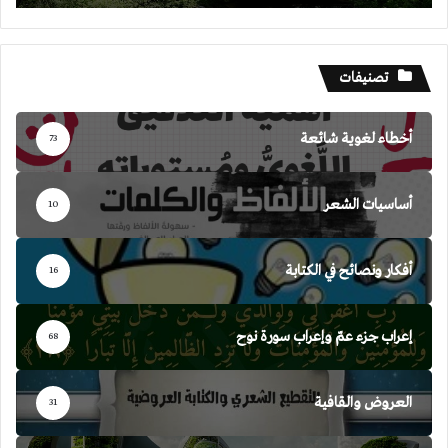
تصنيفات
أخطاء لغوية شائعة
73
أساسيات الشعر
10
أفكار ونصائح في الكتابة
16
إعراب جزء عمّ وإعراب سورة نوح
68
العروض والقافية
31