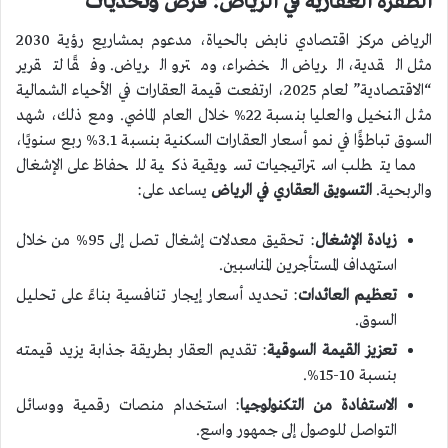
الطفرة العقارية في الرياض: فرص وتحديات
الرياض مركز اقتصادي نابض بالحياة، مدعوم بمشاريع رؤية 2030
مثل القدية، الرياض الخضراء، ومترو الرياض. وفقًا لتقرير
“الاقتصادية” لعام 2025، ارتفعت قيمة العقارات في الأحياء الشمالية
مثل النخيل والعليا بنسبة 22% خلال العام الماضي. ومع ذلك، شهد
السوق تباطؤًا في نمو أسعار العقارات السكنية بنسبة 3.1% ربع سنويًا،
مما يتطلب استراتيجيات تسويقية ذكية للحفاظ على الإشغال
والربحية.
التسويق العقاري في الرياض
يساعد على:
زيادة الإشغال
: تحقيق معدلات إشغال تصل إلى 95% من خلال
استهداف المستأجرين المناسبين.
تعظيم العائدات
: تحديد أسعار إيجار تنافسية بناءً على تحليل
السوق.
تعزيز القيمة السوقية
: تقديم العقار بطريقة جذابة يزيد قيمته
بنسبة 10-15%.
الاستفادة من التكنولوجيا
: استخدام منصات رقمية ووسائل
التواصل للوصول إلى جمهور واسع.