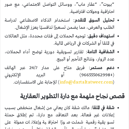
“بيوت”، “عقار ماب”، ووسائل التواصل الاجتماعي، مع صور
احترافية وجولات افتراضية.
تحليل السوق المتقدم
: استخدام الذكاء الاصطناعي لدراسة
الطلب والعرض، مما يضمن تسعيرًا تنافسيًا يعزز الإشغال.
استهداف دقيق
: توجيه الحملات إلى فئات محددة، مثل العائلات
في الملقا أو الشركات في الرياض المالية.
الشفافية التامة
: تقارير تسويقية دورية توضح أداء الحملات،
عدد الزوار، ونتائج التأجير أو البيع.
دعم مستمر
: فريق متاح على مدار 24/7 عبر الهاتف
(+966555062998) أو البريد الإلكتروني
(
info@dartaltatweer.com
) للإجابة على الاستفسارات.
قصص نجاح ملهمة مع دارة التطوير العقارية
شقة في الملقا
: مالك شقة كان يعاني من إشغال منخفض بسبب
إعلانات غير فعالة. بعد التعاقد مع دارة، تم إطلاق حملة
تسويقية رقمية شملت صورًا احترافية وإعلانات ممولة على