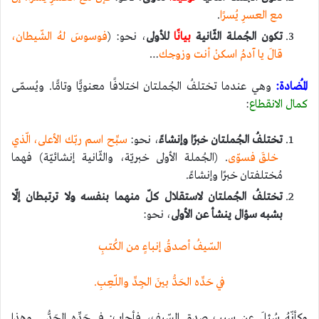
مع العسرِ يُسرًا
.
تكون الجُملة الثّانية
بيانًا
للأولى
، نحو: (
فوسوسَ لهُ الشّيطان،
قالَ يا آدمُ اسكنْ أنت وزوجك
…
المُضادة:
وهي عندما تختلفُ الجُملتان اختلافًا معنويًّا وتامًّا. ويُسمّى
كمال الانقطاع
:
تختلفُ الجُملتان خبرًا وإنشاءً
، نحو:
سبِّح اسم ربّك الأعلى، الّذي
خلقَ فسوّى
. (الجُملة الأولى خبريّة، والثّانية إنشائيّة) فهما
مُختلفتان خبرًا وإنشاءً.
تختلفُ الجُملتان لاستقلال كلّ منهما بنفسه ولا ترتبطان إلّا
بشبه سؤال ينشأ عن الأولى
، نحو:
السّيفُ أصدقُ إنباءٍ من الكُتبِ
في حَدِّه الحَدُّ بينَ الجِدِّ واللّعِبِ.
وكأنّهُ سُئلَ عن سبب صدق السّيف، فأجاب: في حَدِّهِ الحَدُّ… وهذا