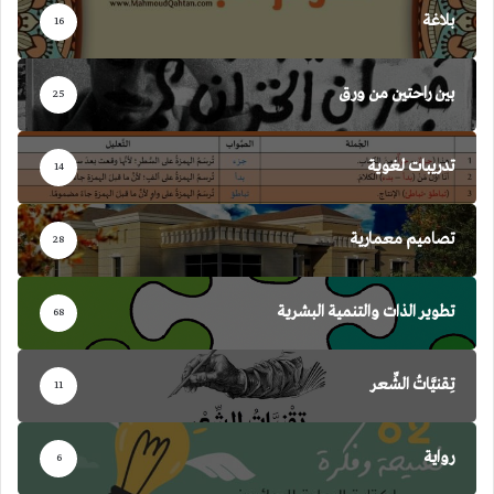
بلاغة
16
بين راحتين من ورق
25
تدريبات لغوية
14
تصاميم معمارية
28
تطوير الذات والتنمية البشرية
68
تِقنيَّاتُ الشِّعر
11
رواية
6