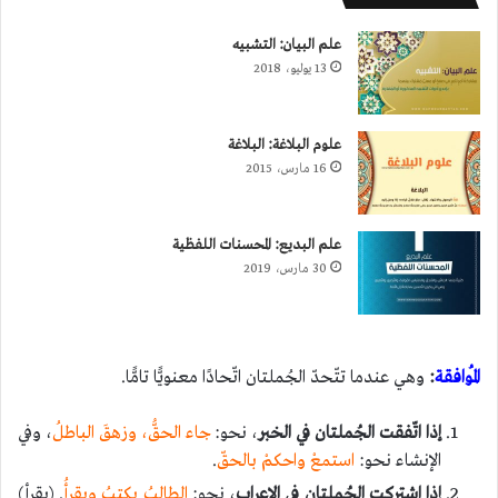
علم البيان: التشبيه
13 يوليو، 2018
علوم البلاغة: البلاغة
16 مارس، 2015
علم البديع: المحسنات اللفظية
30 مارس، 2019
المُوافقة
:
وهي عندما تتّحدّ الجُملتان اتّحادًا معنويًّا تامًّا.
إذا اتّفقت الجُملتان في الخبر
، نحو:
جاء الحقُّ، وزهقَ الباطلُ
، وفي
الإنشاء نحو:
استمعْ واحكمْ بالحقّ
.
إذا اشتركتِ الجُملتانِ في الإعراب
، نحو:
الطالبُ يكتبُ ويقرأُ
. (يقرأ)