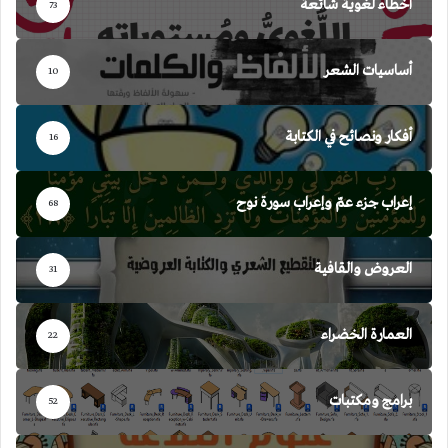
أخطاء لغوية شائعة
73
أساسيات الشعر
10
أفكار ونصائح في الكتابة
16
إعراب جزء عمّ وإعراب سورة نوح
68
العروض والقافية
31
العمارة الخضراء
22
برامج ومكتبات
52