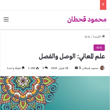
محمود قحطان
الق
الرّئيسة
/
بلاغة
بلاغة
علم المعاني: الوصل والفصل
تابع
أرسل
محمود قحطان
28 فبراير، 2018
0
2٬284
دقيقة واحدة
على
بريدا
X
إلكترونيا