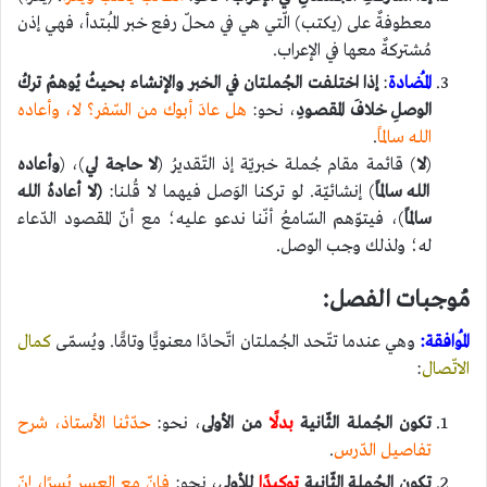
معطوفةٌ على (يكتب) الّتي هي في محلّ رفع خبر المُبتدأ، فهي إذن
مُشتركةٌ معها في الإعراب.
المُضادة
:
إذا اختلفت الجُملتان في الخبر والإنشاء بحيثُ يُوهمُ تركُ
الوصلِ خلافَ المقصودِ
، نحو:
هل عادَ أبوك من السّفر؟ لا، وأعاده
الله سالمًا
.
(
لا
) قائمة مقام جُملة خبريّة إذ التّقديرُ (
لا حاجة لي
)، (
وأعاده
الله سالمًا
) إنشائيّة. لو تركنا الوَصل فيهما لا قُلنا:
(لا أعادهُ الله
سالمًا
)، فيتوّهم السّامعُ أنّنا ندعو عليه؛ مع أنّ المقصود الدّعاء
له؛ ولذلك وجب الوصل.
مُوجبات الفصل:
المُوافقة:
وهي عندما تتّحد الجُملتان اتّحادًا معنويًّا وتامًّا. ويُسمّى
كمال
الاتّصال
:
تكون الجُملة الثّانية
بدلًا
من الأولى
، نحو:
حدّثنا الأستاذ، شرح
تفاصيل الدّرس
.
تكون الجُملة الثّانية
توكيدًا
للأولى
، نحو:
فإنّ مع العسرِ يُسرًا، إنّ