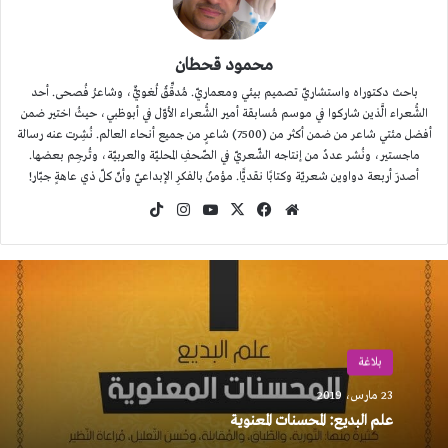
محمود قحطان
باحث دكتوراه واستشاريّ تصميم بيئي ومعماريّ. مُدقِّقٌ لُغويٌّ، وشاعرُ فُصحى. أحد
الشُّعراء الَّذين شاركوا في موسم مُسابقة أمير الشُّعراء الأوّل في أبوظبي، حيثُ اختير ضمن
أفضل مئتي شاعر من ضمن أكثر من (7500) شاعرٍ من جميع أنحاء العالم. نُشِرت عنه رسالة
ماجستير، ونُشر عددٌ من إنتاجه الشّعريّ في الصّحفِ المحليّة والعربيّة، وتُرجِم بعضها.
أصدرَ أربعة دواوين شعريّة وكتابًا نقديًّا. مؤمنٌ بالفكرِ الإبداعيّ وأنّ كلّ ذي عاهةٍ جبّار!
موقع
‫X
فيسبوك
‫YouTube
انستقرام
‫TikTok
الويب
بلاغة
23 مارس، 2019
علم البديع: المحسنات المعنوية