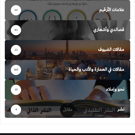
علامات التّرقيم
10
قصائدي وأشعاري
81
مقالات الضيوف
21
مقالات في العمارة والأدب والحياة
165
نحو وإملاء
35
نشر
4