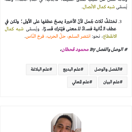
يُسمّى
شبه كمال الاتّصال
.
تختلفُ ثلاث جُمل لأنّ الأخيرة يصحّ عطفها على الأولى؛ ولكن في
عطف الثّانية فسادٌ للمعنى فيُترك قسرًا
، ويُسمّى
شبه كمال
الانقطاع
، نحو:
انتصر السلم، حلّ الحرب، فرحَ النّاس
.
# الوصل والفصل By
محمود قحطان
،
الفصل والوصل
علم البديع
علم البلاغة
علم البيان
علم المعاني