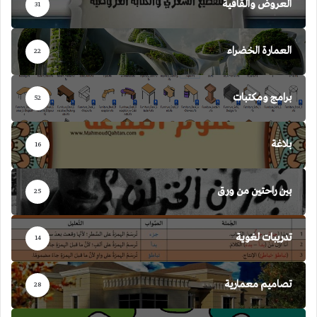
العروض والقافية
31
العمارة الخضراء
22
برامج ومكتبات
52
بلاغة
16
بين راحتين من ورق
25
تدريبات لغوية
14
تصاميم معمارية
28