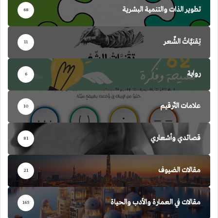
تطوير الذات والتنمية البشرية
68
تِقنيَّاتُ الشِّعر
11
رواية
6
علامات التّرقيم
10
قصائدي وأشعاري
81
مقالات الضيوف
21
مقالات في العمارة والأدب والحياة
165