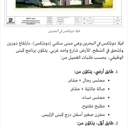
فيلا دوبلكس في البحرين
فيلا دوبلكس في البحرين وهي
مبنى سكني (دوبلكس)، بارتفاع دورين
ومُلحق في السّطح. للأرض شارع واحد غربي. يتكوّن برنامج المبنى
الوظيفي، بحسب طلبات العَميل من:
طابق أرضي، يتكوّن من:
مجلس رجال + جمّام.
صالة عائليّة + حمّام.
مجلس نساء.
مطبخ مفتوح.
مخزن صغير أسفل درج المبنى الرّئيس.
طابق أوّل، يتكوّن من: