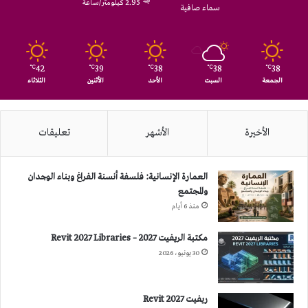
2.95 كيلومتر/ساعة
سماء صافية
42
39
38
38
38
℃
℃
℃
℃
℃
الجمعة
السبت
الأحد
الأثنين
الثلاثاء
الأخيرة
الأشهر
تعليقات
العمارة الإنسانية: فلسفة أنسنة الفراغ وبناء الوجدان
والمجتمع
منذ 6 أيام
مكتبة الريفيت 2027 – Revit 2027 Libraries
30 يونيو، 2026
ريفيت 2027 Revit