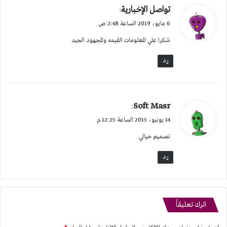
ي
تواصل الإخبارية
:
ق
6 مايو، 2019 الساعة 2:48 ص
و
شكرا علي المعلومات القيمه والمجهود الجيد
ل
رد
ي
Soft Masr
:
ق
14 يونيو، 2015 الساعة 12:25 م
و
تصميم خيالي
ل
رد
اترك تعليقاً