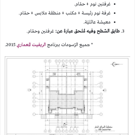
غرفتين نوم + حمّام.
غرفة نوم رئيسة + مكتب + منطقة ملابس + حمّام.
معيشة عائليّة.
طابق السّطح وفيه مُلحق عبارة عن:
غرفتين وحمّام.
* جميع الرّسومات ببرنامج
الريفيت المعماري
2015.