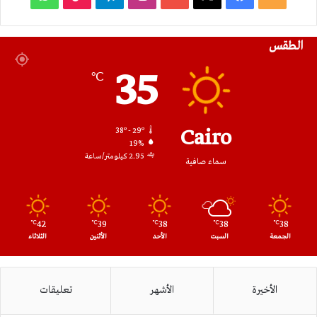
الموقع
الطقس
RSS
35
℃
Cairo
38º - 29º
19%
2.95 كيلومتر/ساعة
سماء صافية
42
39
38
38
38
℃
℃
℃
℃
℃
الجمعة
السبت
الأحد
الأثنين
الثلاثاء
الأخيرة
الأشهر
تعليقات