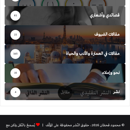
قصائدي وأشعاري
81
مقالات الضيوف
21
مقالات في العمارة والأدب والحياة
165
نحو وإملاء
35
نشر
4
© محمود قحطان 2026، حقوق النّشر محفوظة على المؤلّف |
يُسمحُ بالنّقل ولكن مع