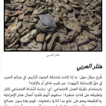
هتلر العربي
هتلر العربي
طُرحَ سؤال حول: ما إذا كانت مُشاركة الجنود النّازيين في جرائم الحرب
في حقّ الإنسانيّة (اليهود)، عن طيبِ خاطرٍ أم بالإكراه؟
باستخدام نظريّة العمل الاجتماعي، أي: دراسة النّشاط الاجتماعي ككل
وتطبيقه على فئاتٍ صغيرة؛ سنفهم أنّهم نفّذوا أعمال هتلر الإجراميّة
والفظيعة وهم على علمٍ بما كانوا يفعلونه، فهم يعكسون مصالح