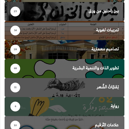
بين راحتين من ورق
25
تدريبات لغوية
14
تصاميم معمارية
28
تطوير الذات والتنمية البشرية
68
تِقنيَّاتُ الشِّعر
11
رواية
6
علامات التّرقيم
10