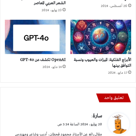
الشعر العربي المعاصر
26 أغسطس، 2024
23 يوليو، 2024
الأبراج الفلكية: الميزات والعيوب ونسبة
OpenAI تكشف عن GPT-4o
التوافق بينها
14 مايو، 2024
17 مايو، 2024
تعليق واحد
ي
سارة
:
ق
20 يوليو، 2024 الساعة 5:14 ص
و
مقال رائع عن الأستاذ محمود قحطان، أديب وشاعر ومهندس
ل