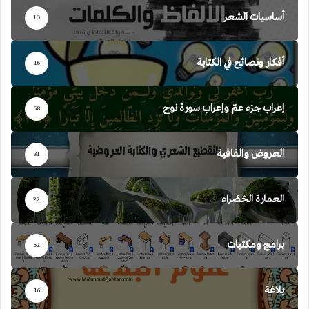
أساسيات الشعر
10
أفكار ونصائح في الكتابة
16
إعراب جزء عمّ وإعراب سورة نوح
68
العروض والقافية
31
العمارة الخضراء
22
برامج ومكتبات
52
بلاغة
16