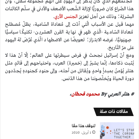
مجتمعهم الّذي كان ينظرُ إلى اليهودِ على أنّهم مجموعةٌ سُفلى، وأنّ
هذا الصّراع كان ضروريًّا لإزالة الشّعب الأضعف والأدنى في سلّم الكائنات
البشريّة؛ وذلك من أجل تعزيز
الجنس الآري
.
مهما قيل عن الأسباب الّتي أدّت إلى مُعاداة السّامية، يظلّ مُصطلح
مُعاداة السّامية -الّذي ظهر في نهاية القرن العشرين- تكتيكًا سياسيًّا
صِهيَونيًّا، غرضه الابتزاز؛ تعويضًا عن الاضطهاد الّذي عُرِّضَ لهُ اليهود
على مرّ التّاريخ.
ومع أنّ إسرائيل نجحتْ في فرض سيطرتها على العالم؛ إلّا أنّ هذا لا
يُثبت ذكاءها، إنّما يشيرُ إلى (حَميرة) العرب، واحتياجهم إلى قائدٍ مثل
هتلر يُؤمنُ بمبدأٍ واحدٍ ويُقاتل من أجله، وإلى جنود كجنودهِ يُجدّدون
دورة الحياة ويُخلّصوننا من هذا الدّنس.
# هتلر العربي By
محمود قحطان
،
مقالات ذات صلة
لنوقف هذا معًا
1 أبريل، 2020