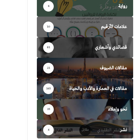
رواية
6
علامات التّرقيم
10
قصائدي وأشعاري
81
مقالات الضيوف
21
مقالات في العمارة والأدب والحياة
165
نحو وإملاء
35
نشر
4