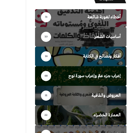
أخطاء لغوية شائعة
73
أساسيات الشعر
10
أفكار ونصائح في الكتابة
16
إعراب جزء عمّ وإعراب سورة نوح
68
العروض والقافية
31
العمارة الخضراء
22