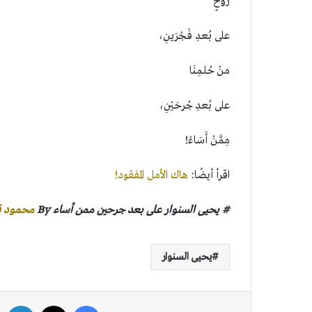
روحٍ
على بُعدِ فَجْرَينِ،
منْ حُلمِنَا
على بُعدِ جُرحَيْنِ،
مِمَّنْ أَسَاءْ!
اقرأ أيضًا:
هاك الأمل المفقود!
# يحيى السنوار على بعد جرحين ممن أساء By
محمود 
يحيى السنوار
فيسبوك
‫X
لين