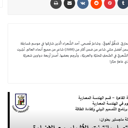
. مُدقِّقٌ لُغويٌّ، وشاعرُ فُصحى. أحد الشُّعراء الَّذين شاركوا في موسم مُسابقة
أمير الشُّعراء الأوّل في أبوظبي، حيثُ اختير ضمن أفضل مئتي شاعر من ضمن أكثر من (7500) شاعرٍ من جميع أنحاء العالم. نُشِرت
ماجستير العلوم في الهندسة المعمارية: رحلتي نحو
ّعريّ في الصّحفِ المحليّة والعربيّة، وتُرجِم بعضها. أصدرَ أربعة دواوين شعريّة
ماجستير العمارة المستدامة في جامعة القاهرة
ذي عاهةٍ جبّار!
انتزعوني!
شيء من ضلعي انفتق
وطن من نطفة-محمود قحطان