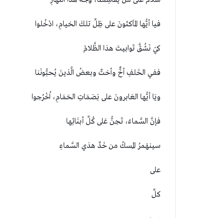
فيا أيُّها المَاكثونَ على ظِلِّ تلكَ الخيامِ، ادْخُلوا
كيْ نَشُقَّ تَوابيتَ هذا الظَّلامْ
ففي الخَلفِ أخٌّ وأختٌ وبعضُ الَّذينَ يُحبُّونَنا
ويَا أيُّها العَابرونَ على بَصَمَاتِ الحَمَامِ، اُخْرُجوا
فإنَّ السَّماءَ، تَحِنُّ عَلى كُلِّ أبنَائِها
سينهَمرُ المِسكُ من خَدِّ هذي السَّماءِ
على
كلِّ