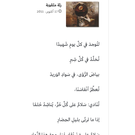
رئة مثقوبة
17 أكتوبر، 2011
لتُوجدَ في كلِّ يومٍ شَهيدًا
تُخلِّدُ في كُلِّ شِبرٍ
بياضَ الرُّؤى، في سَوادِ الوَريدْ
تُعطِّرُ أنْفاسَنَا،
تُنَادي: سَلامٌ على كُلِّ حُرٍّ، يُناشِدُ حُلمًا
إذا ما تربَّى بليلِ الحِصَارِ
سَلامٌ على مَنْ يُقاسِمُنا، وجهَ هذا النَّهارِ