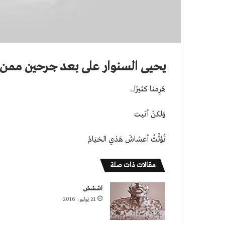
يحيى السنوار على بعد جرحين ممن 
هَرِمنا كثيرًا..
وَلكنْ أتيت
تُؤثِّثُ أعشاشَ هَذي الخيَامْ
مقالات ذات صلة
اششش
21 يوليو، 2016