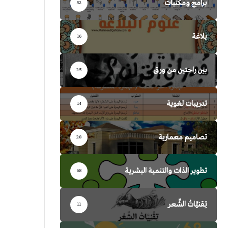
برامج ومكتبات
52
بلاغة
16
بين راحتين من ورق
25
تدريبات لغوية
14
تصاميم معمارية
28
تطوير الذات والتنمية البشرية
68
تِقنيَّاتُ الشِّعر
11