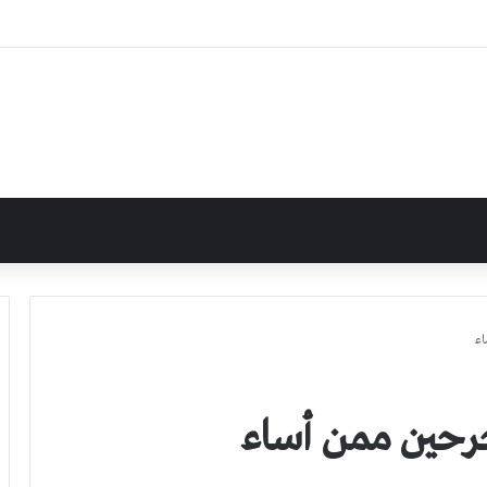
اء
جرحين ممن أساء