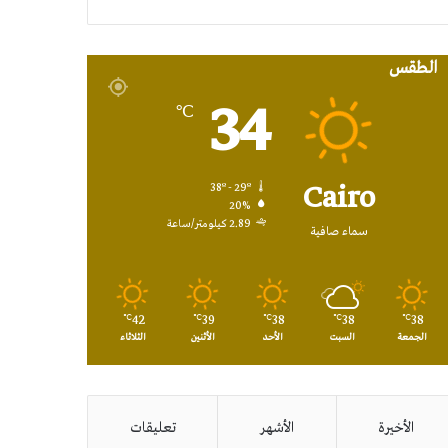
RSS
الطقس
34
℃
Cairo
38º - 29º
20%
2.89 كيلومتر/ساعة
سماء صافية
42
39
38
38
38
℃
℃
℃
℃
℃
الجمعة
السبت
الأحد
الأثنين
الثلاثاء
الأخيرة
الأشهر
تعليقات