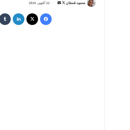
تابع
أرسل
محمود قحطان
22 أكتوبر، 2024
على
بريدا
فيسبوك
‫X
لينكدإن
X
إلكترونيا