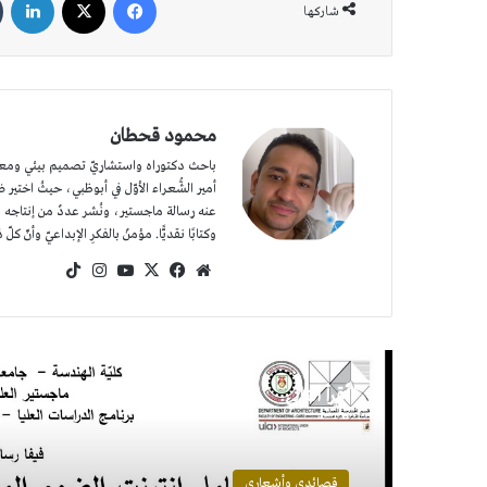
شاركها
محمود قحطان
باحث دكتوراه واستشاريّ تصميم بيئي ومعماريّ
عنه رسالة ماجستير، ونُشر عددٌ من إنتاجه الش
وكتابًا نقديًّا. مؤمنٌ بالفكرِ الإبداعيّ وأنّ كلّ 
موقع
‫X
فيسبوك
‫YouTube
انستقرام
‫TikTok
الويب
أقرأ التالي
قصائدي وأشعاري