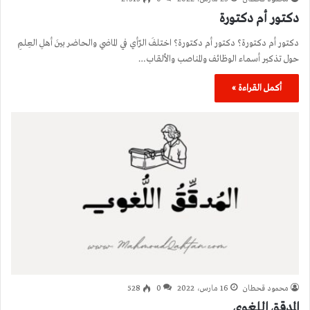
دكتور أم دكتورة
دكتور أم دكتورة؟ دكتور أم دكتورة؟ اختلفَ الرّأي في الماضي والحاضر بينَ أهلِ العِلمِ
حول تذكير أسماء الوظائف والمناصب والألقاب…
أكمل القراءة »
محمود قحطان
16 مارس، 2022
0
528
المدقق اللغوي