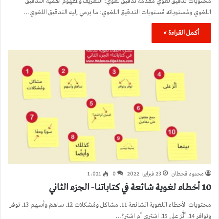
محتويات تدقيق لغوي مُقدّمة تدقيق لغوي: التّعريف والمفهوم أهميّة التدقيق
اللغوي ومُستوياته مُستويات التدقيق اللغوي: ما يرمي إليه التدقيق اللغوي…
أكمل القراءة »
محمود قحطان
23 فبراير، 2022
0
1٬021
10 أخطاء لغوية شائعة في كتاباتنا- الجزء الثاني
محتويات الأخطاء اللغوية الشائعة 11. مشاكل ومُشكلات 12. ساهمَ وأسهم 13. توفر
وتوافر 14. أثَّرَ على 15. اشتري أم اشترِ؟…