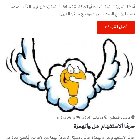
أخطاء لغوية شائعة: النعت أو الصفة ثمَّة حالاتٌ شائعةٌ يُخطئ فيها الكتَّاب عندما
يتعاملونَ مع النعت، منها: موضوع مُميّز: الفرق…
أكمل القراءة »
محمود قحطان
14 يونيو، 2016
2
5٬942
حرفا الاستفهام هل والهمزة
حرفا الاستفهام هل والهمزة حرفان مبنيّان لا محلّ لهما من الإعراب، يُخطئ عددٌ من