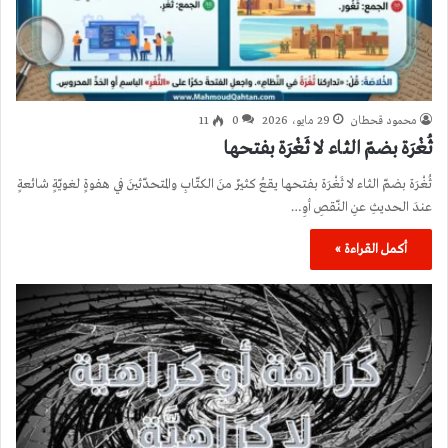
محمود قحطان
29 مايو، 2026
0
11
ثُغْرَة بضمّ الثاء لا ثَغْرَة بفتحها
ثُغْرَة بضمّ الثاء لا ثَغْرَة بفتحها يقعُ كثيرٌ منَ الكتّابِ والمتحدّثينَ في هفوةٍ لغويّةٍ شائعةٍ
عندَ الحديثِ عنِ النّقصِ أوِ…
أكمل القراءة »