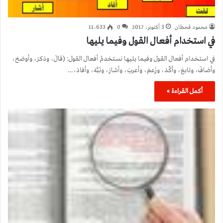
محمود قحطان
3 أكتوبر، 2017
0
11٬633
في استخدام أفعال القول وفيما يليها
في استخدام أفعال القول وفيما يليها نستخدمُ أفعال القول: (قالَ، وذكرَ، وأوضحَ،
وأضافَ، وتابعَ، وأكّدَ، وزَعمَ، وأعربَ، وأشارَ، ونَبَّهَ، وأفادَ،…
أكمل القراءة »