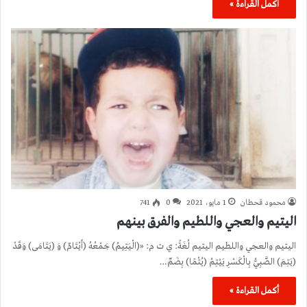
أكمل القراءة »
محمود قحطان
1 مايو، 2021
0
741
اليتيم والعجي واللطيم والفرق بينهم
اليتيم والعجي واللطيم اليتيم لُغَةً: ي ت م: «(الْيَتِيمُ) جَمْعُهُ (أَيْتَامٌ) وَ (يَتَامَى) وَقَدْ
(يَتِمَ) الصَّبِيُّ بِالْكَسْرِ يَيْتِمُ (يُتْمًا) بِضَمِّ…
أكمل القراءة »