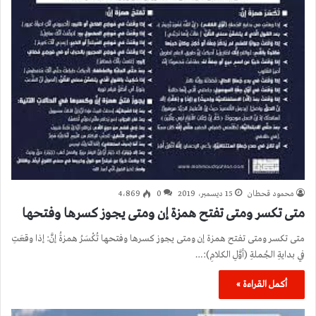
محمود قحطان
15 ديسمبر، 2019
0
4٬869
متى تكسر ومتى تفتح همزة إن ومتى يجوز كسرها وفتحها
متى تكسر ومتى تفتح همزة إن ومتى يجوز كسرها وفتحها تُكْسَرُ همزةُ إنَّ: إذا وقعَتِ
في بدايةِ الجُملةِ (أوَّلِ الكلامِ):…
أكمل القراءة »