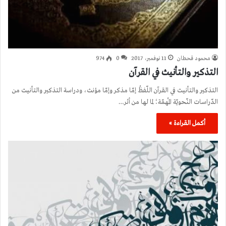
محمود قحطان
11 نوفمبر، 2017
0
974
التذكير والتأنيث في القرآن
التذكير والتأنيث في القرآن اللّفظُ إمّا مذكر وإمّا مؤنث، ودراسة التذكير والتأنيث من
الدّراسات النّحويّة المُهمّة؛ لما لها من أثر…
أكمل القراءة »