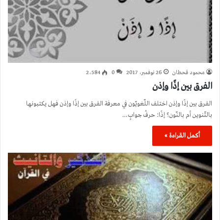
محمود قحطان
26 نوفمبر، 2017
0
2٬584
الفرق بين إذًا وإذن
الفرق بين إذًا وإذن اختلف اللّغويّون في معرفة الفرق بين إذًا وإذن فهل يكتبونها
بالتّنوين أم بالنّون؟ إذًا: حرفُ جوابٍ…
أكمل القراءة »