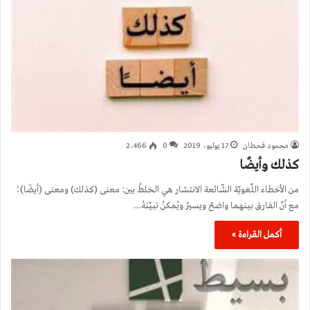
محمود قحطان
17 يوليو، 2019
0
2٬466
كذلك وأيضًا
من الأخطاء اللّغويّة الشّائعة الانتشار هي الخلطُ بين: معنى (كذلك) ومعنى (أيضًا)؛
مع أنّ الفارق بينهما واضحٌ ويسيرٌ ويُمكنُ تبيّنهُ…
أكمل القراءة »