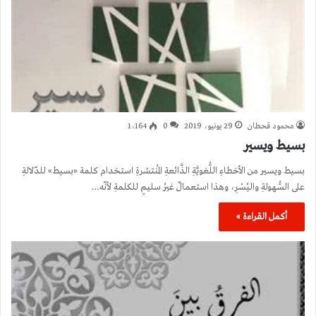
محمود قحطان
29 يونيو، 2019
0
1٬164
بسيط ويسير
بسيط ويسير من الأخطاءِ اللُّغويَّةِ الذَّائعةِ المُنتشرةِ استخدام كلمة «بسيط» للدّلالةِ
على السُّهولةِ واليُسْرِ، وهذا استعمالٌ غيرُ سليمٍ للكلمةِ لأنّه…
أكمل القراءة »