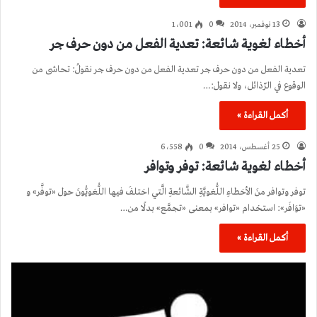
13 نوفمبر، 2014
0
1٬001
أخطاء لغوية شائعة: تعدية الفعل من دون حرف جر
تعدية الفعل من دون حرف جر تعدية الفعل من دون حرف جر نقولُ: تحاشى من
الوقوع في الرّذائل، ولا نقول:…
أكمل القراءة »
25 أغسطس، 2014
0
6٬558
أخطاء لغوية شائعة: توفر وتوافر
توفر وتوافر منَ الأخطاءِ اللُّغويَّةِ الشَّائعةِ الَّتي اختلفَ فيها اللُّغويُّونَ حول «توفَّر» و
«توَافَر»: استخدام «توافر» بمعنى «تجمَّع» بدلًا من…
أكمل القراءة »