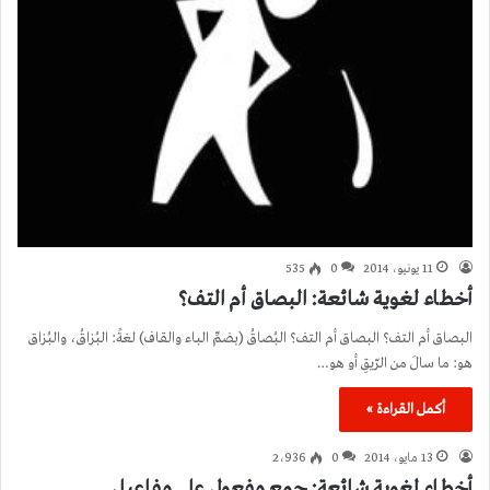
11 يونيو، 2014
0
535
أخطاء لغوية شائعة: البصاق أم التف؟
البصاق أم التف؟ البصاق أم التف؟ البُصاقُ (بضمِّ الباء والقاف) لغةً: البُزاقُ، والبُزاق
هو: ما سالَ من الرّيقِ أو هو…
أكمل القراءة »
13 مايو، 2014
0
2٬936
أخطاء لغوية شائعة: جمع مفعول على مفاعيل