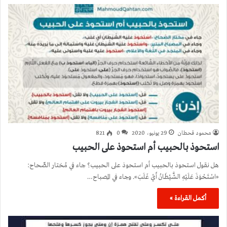
محمود قحطان
29 يونيو، 2020
0
821
استحوذ بالحبيب أم استحوذ على الحبيب
هل نقول استحوذ بالحبيب أم استحوذ على الحبيب؟ جاء في مُختار الصِّحاح:
«اسْتَحْوَذَ عَلَيْهِ الشَّيْطَانُ أَيْ غَلَبَ». وجاء في المِصباح…
أكمل القراءة »