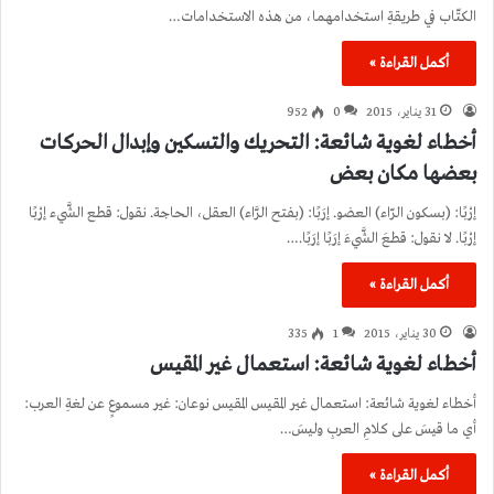
الكتّاب في طريقةِ استخدامهما، من هذه الاستخدامات…
أكمل القراءة »
31 يناير، 2015
0
952
أخطاء لغوية شائعة: التحريك والتسكين وإبدال الحركات
بعضها مكان بعض
إرْبًا: (بسكون الرّاء) العضو. إرَبًا: (بفتح الرَّاء) العقل، الحاجة. نقول: قطع الشَّيء إرْبًا
إرْبًا. لا نقول: قطعَ الشَّيءَ إرَبًا إرَبًا.…
أكمل القراءة »
30 يناير، 2015
1
335
أخطاء لغوية شائعة: استعمال غير المقيس
أخطاء لغوية شائعة: استعمال غير المقيس المقيس نوعان: غير مسموعٍ عن لغةِ العرب:
أي ما قيسَ على كلامِ العربِ وليسَ…
أكمل القراءة »