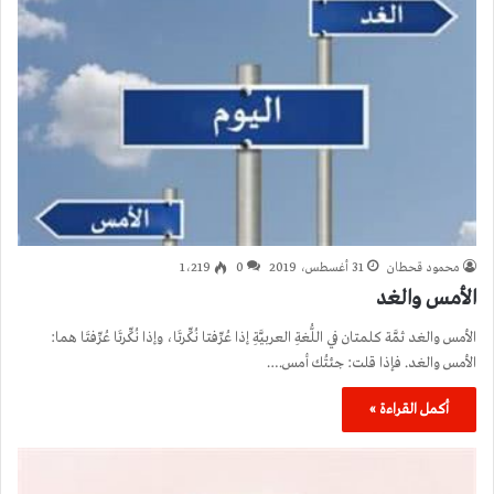
محمود قحطان
31 أغسطس، 2019
0
1٬219
الأمس والغد
الأمس والغد ثمَّة كلمتان في اللُّغةِ العربيَّةِ إذا عُرِّفتا نُكِّرتَا، وإذا نُكِّرتَا عُرِّفتَا هما:
الأمس والغد. فإذا قلت: جئتُك أمس.…
أكمل القراءة »