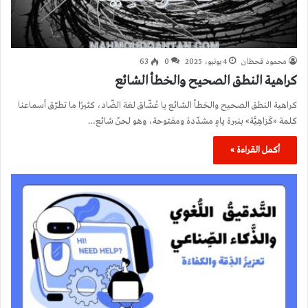
محمود قحطان
4 يونيو، 2025
0
63
كراهية النطق الصحيح والخطأ الشائع
كراهية النطق الصحيح والخطأ الشائع يا عُشّاق لغة الضّاد، كثيرًا ما تطرّق أسماعنا
كلمة «كَرَاهِيَّة» بنبرة ياءٍ مشدّدة ومفتوحة، وهو لحنٌ شائع…
أكمل القراءة »