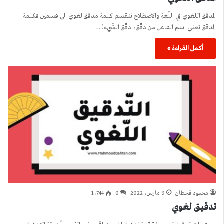
المدقق اللغوي في اللّغةِ والاصطلاح تنقسم كلمة مدقق لغوي الى قسمين فكلمة
المدقق تعني اسم الفاعل من دقّق، دقّق الشّيء؛…
أكمل القراءة »
محمود قحطان
9 مارس، 2022
0
1٬744
تدقيق لغوي