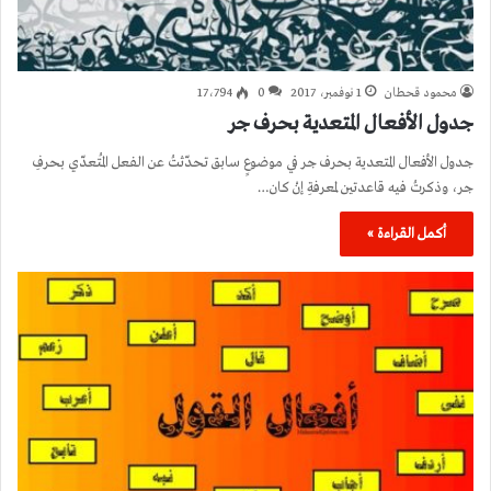
محمود قحطان
1 نوفمبر، 2017
0
17٬794
جدول الأفعال المتعدية بحرف جر
جدول الأفعال المتعدية بحرف جر في موضوعٍ سابق تحدّثتُ عن الفعل المُتعدّي بحرفِ
جر، وذكرتُ فيه قاعدتين لمعرفةِ إنْ كان…
أكمل القراءة »