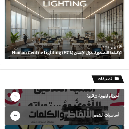
المتمحورة
حول
الإنسان
(HCL)
Human
Centric
Lighting
3 يوليو، 2024
الإضاءة المتمحورة حول الإنسان (HCL) Human Centric Lighting
تصنيفات
أخطاء لغوية شائعة
73
أساسيات الشعر
10