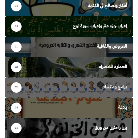
أفكار ونصائح في الكتابة
16
إعراب جزء عمّ وإعراب سورة نوح
68
العروض والقافية
31
العمارة الخضراء
22
برامج ومكتبات
52
بلاغة
16
بين راحتين من ورق
25