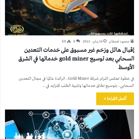
محمود قحطان
14 يناير، 2025
0
69
إقبال هائل وزخم غير مسبوق على خدمات التعدين
السحابي بعد توسيع gold miner خدماتها في الشرق
الأوسط
في خطوة تعكس التزام شركة Gold Miner، الرائدة عالميًا في مجال التعدين
السحابي، بتوسيع نطاق خدماتها وتلبية الطلب المتزايد في…
أكمل القراءة »