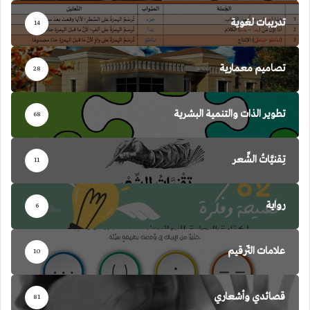
تدريبات لغوية
14
تصاميم معمارية
28
تطوير الذات والتنمية البشرية
68
تِقنيَّاتُ الشِّعر
11
رواية
6
علامات التّرقيم
10
قصائدي وأشعاري
81