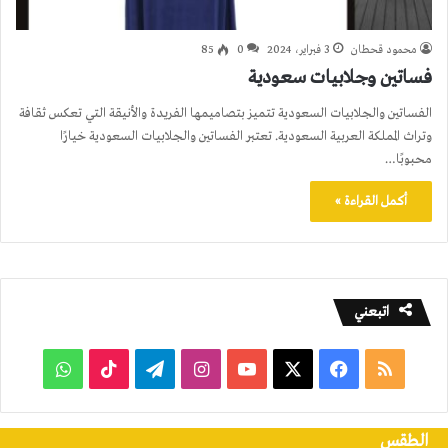
محمود قحطان
3 فبراير، 2024
0
85
فساتين وجلابيات سعودية
الفساتين والجلابيات السعودية تتميز بتصاميمها الفريدة والأنيقة التي تعكس ثقافة
وتراث المملكة العربية السعودية. تعتبر الفساتين والجلابيات السعودية خيارًا
محبوبًا…
أكمل القراءة »
اتبعني
ملخص
فيسبوك
‫X
‫YouTube
انستقرام
تيلقرام
‫TikTok
واتساب
الموقع
الطقس
RSS