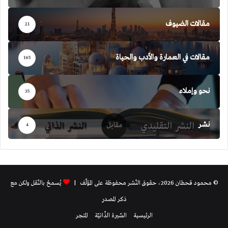
مقالات الضيوف
21
مقالات في العمارة والأدب والحياة
165
نحو وإملاء
35
نشر
4
© محمود قحطان 2026، حقوق النّشر محفوظة على المؤلّف |
يُسمحُ بالنّقل ولكن مع
ذكر المصدر
الرئيسية
السّيرة الذّاتيّة
المتجر