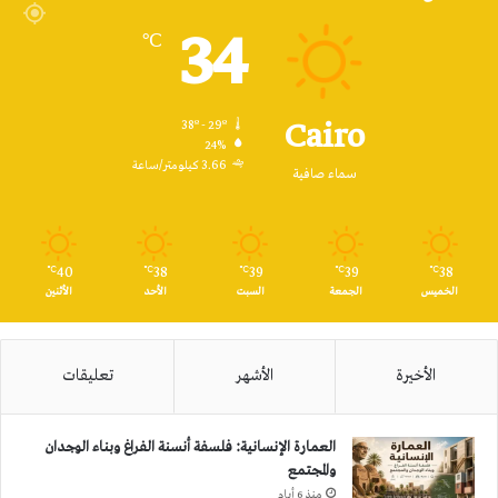
34
℃
Cairo
38º - 29º
24%
3.66 كيلومتر/ساعة
سماء صافية
40
38
39
39
38
℃
℃
℃
℃
℃
الخميس
الجمعة
السبت
الأحد
الأثنين
الأخيرة
الأشهر
تعليقات
العمارة الإنسانية: فلسفة أنسنة الفراغ وبناء الوجدان
والمجتمع
منذ 6 أيام