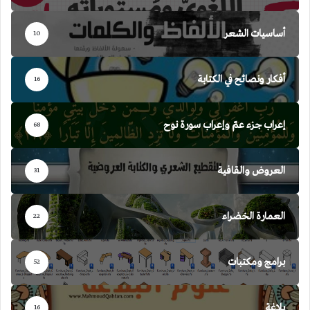
أساسيات الشعر
10
أفكار ونصائح في الكتابة
16
إعراب جزء عمّ وإعراب سورة نوح
68
العروض والقافية
31
العمارة الخضراء
22
برامج ومكتبات
52
بلاغة
16