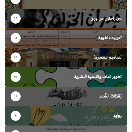
بين راحتين من ورق
25
تدريبات لغوية
14
تصاميم معمارية
28
تطوير الذات والتنمية البشرية
68
تِقنيَّاتُ الشِّعر
11
رواية
6