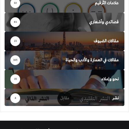
علامات التّرقيم
10
قصائدي وأشعاري
81
مقالات الضيوف
21
مقالات في العمارة والأدب والحياة
165
نحو وإملاء
35
نشر
4