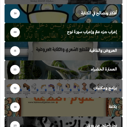
أفكار ونصائح في الكتابة
16
إعراب جزء عمّ وإعراب سورة نوح
68
العروض والقافية
31
العمارة الخضراء
22
برامج ومكتبات
52
بلاغة
16
بين راحتين من ورق
25