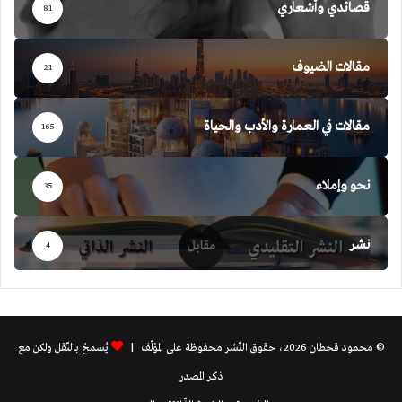
قصائدي وأشعاري
81
مقالات الضيوف
21
مقالات في العمارة والأدب والحياة
165
نحو وإملاء
35
نشر
4
© محمود قحطان 2026، حقوق النّشر محفوظة على المؤلّف |
يُسمحُ بالنّقل ولكن مع
ذكر المصدر