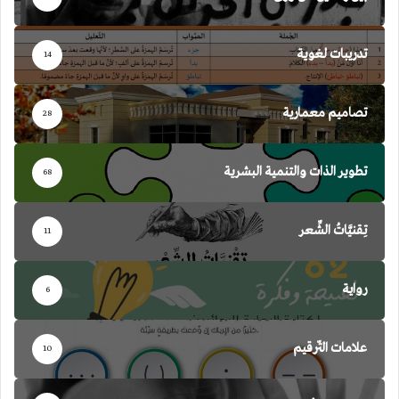
تدريبات لغوية
14
تصاميم معمارية
28
تطوير الذات والتنمية البشرية
68
تِقنيَّاتُ الشِّعر
11
رواية
6
علامات التّرقيم
10