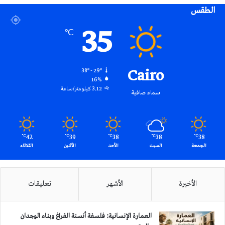
الطقس
RSS
35
℃
Cairo
38º - 29º
16%
3.12 كيلومتر/ساعة
سماء صافية
42
39
38
38
38
℃
℃
℃
℃
℃
الجمعة
السبت
الأحد
الأثنين
الثلاثاء
الأخيرة
الأشهر
تعليقات
العمارة الإنسانية: فلسفة أنسنة الفراغ وبناء الوجدان