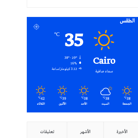
RSS
الطقس
35
℃
Cairo
38º - 29º
16%
3.12 كيلومتر/ساعة
سماء صافية
42
39
38
38
38
℃
℃
℃
℃
℃
الجمعة
السبت
الأحد
الأثنين
الثلاثاء
الأخيرة
الأشهر
تعليقات