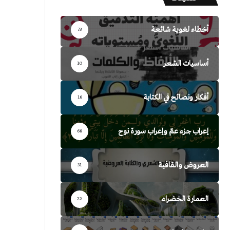
أخطاء لغوية شائعة
73
أساسيات الشعر
10
أفكار ونصائح في الكتابة
16
إعراب جزء عمّ وإعراب سورة نوح
68
العروض والقافية
31
العمارة الخضراء
22