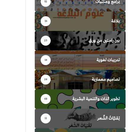
برامج ومكتبات
52
بلاغة
16
بين راحتين من ورق
25
تدريبات لغوية
14
تصاميم معمارية
28
تطوير الذات والتنمية البشرية
68
تِقنيَّاتُ الشِّعر
11