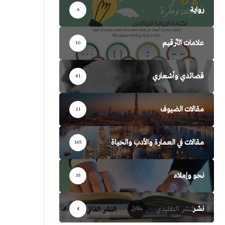
رواية
6
علامات التّرقيم
10
قصائدي وأشعاري
81
مقالات الضيوف
21
مقالات في العمارة والأدب والحياة
165
نحو وإملاء
35
نشر
4