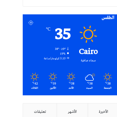
RSS
الطقس
35
℃
Cairo
38º - 29º
19%
3.23 كيلومتر/ساعة
سماء صافية
42
39
38
38
38
℃
℃
℃
℃
℃
الجمعة
السبت
الأحد
الأثنين
الثلاثاء
الأخيرة
الأشهر
تعليقات