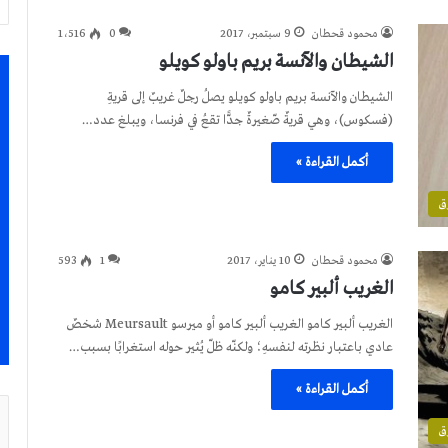
محمود قحطان
9 سبتمبر، 2017
0
1٬516
الشيطان والآنسة بريم باولو كويلو
الشيطان والآنسة بريم باولو كويلو يصلُ رجلٌ غريبٌ إلى قريةِ
(فسكوس)، وهي قريةٌ صّغيرةٌ جدًّا تقعُ في فرنسا، ويبلغ عدد…
أكمل القراءة »
ق
محمود قحطان
10 يناير، 2017
1
593
الغريب ألبير كامو
الغريب ألبير كامو الغريب ألبير كامو أو ميرسو Meursault شخصٌ
عادي باعتبار نظرته لنفسهِ؛ ولكنّه ظلّ يُثير حوله استغرابًا بسبب…
أكمل القراءة »
ق