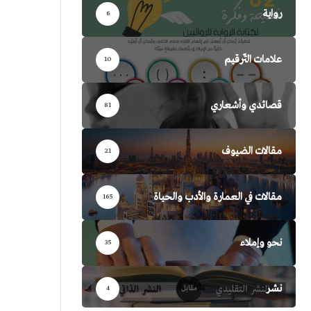
رواية
6
علامات التّرقيم
10
قصائدي وأشعاري
81
مقالات الضيوف
21
مقالات في العمارة والأدب والحياة
165
نحو وإملاء
35
نشر
4