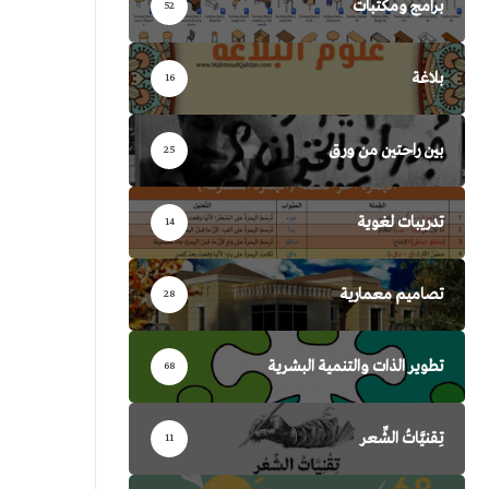
برامج ومكتبات
52
بلاغة
16
بين راحتين من ورق
25
تدريبات لغوية
14
تصاميم معمارية
28
تطوير الذات والتنمية البشرية
68
تِقنيَّاتُ الشِّعر
11