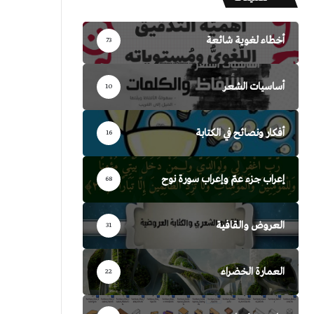
أخطاء لغوية شائعة
73
أساسيات الشعر
10
أفكار ونصائح في الكتابة
16
إعراب جزء عمّ وإعراب سورة نوح
68
العروض والقافية
31
العمارة الخضراء
22