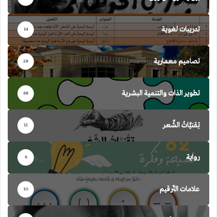
تدريبات لغوية
14
تصاميم معمارية
28
تطوير الذات والتنمية البشرية
68
تِقنيَّاتُ الشِّعر
11
رواية
6
علامات التّرقيم
10