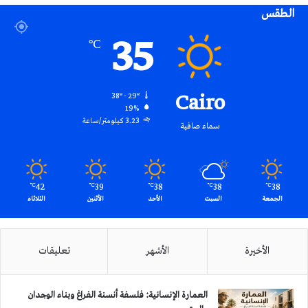
الطقس
RSS
35
℃
Cairo
38º - 29º
19%
3.23 كيلومتر/ساعة
سماء صافية
42
39
38
38
38
℃
℃
℃
℃
℃
الجمعة
السبت
الأحد
الأثنين
الثلاثاء
الأخيرة
الأشهر
تعليقات
العمارة الإنسانية: فلسفة أنسنة الفراغ وبناء الوجدان