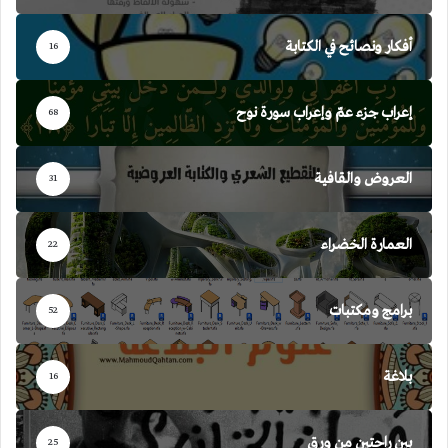
أفكار ونصائح في الكتابة
16
إعراب جزء عمّ وإعراب سورة نوح
68
العروض والقافية
31
العمارة الخضراء
22
برامج ومكتبات
52
بلاغة
16
بين راحتين من ورق
25