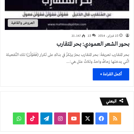
العروض والقافية
23 فبراير، 2014
23
21٬147
بحور الشعر العمودي: بحر المتقارب
بحر المتقارب تعريفهُ: بحر المتقارب بحرٌ يرتكزُ في بنائهِ على تَكرار (فَعُوْلُنْ) تلك التّفعيلة
الّتي يدخلها زحافٌ واحدٌ وثلاثُ عللِ هي:…
أكمل القراءة »
اتبعني
ملخص
فيسبوك
‫X
‫YouTube
انستقرام
تيلقرام
‫TikTok
واتساب
الموقع