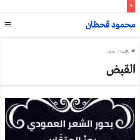
محمود قحطان
الق
الرّئيسة
/
القبض
القبض