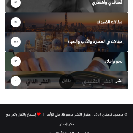
قصائدي وأشعاري
81
مقالات الضيوف
21
مقالات في العمارة والأدب والحياة
165
نحو وإملاء
35
نشر
4
© محمود قحطان 2026، حقوق النّشر محفوظة على المؤلّف |
يُسمحُ بالنّقل ولكن مع
ذكر المصدر