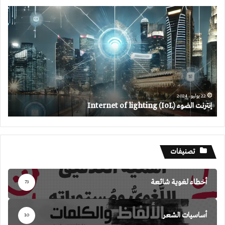
إنترنت
الضوء
Internet
of
lighting
(IoL)
22 يوليو، 2024
إنترنت الضوء Internet of lighting (IoL)
تصنيفات
أخطاء لغوية شائعة
73
أساسيات الشعر
10