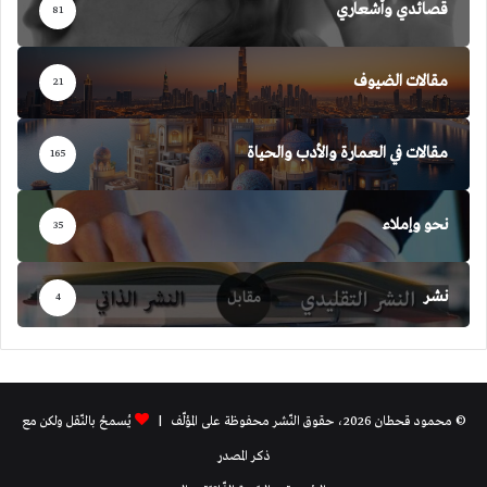
قصائدي وأشعاري
81
مقالات الضيوف
21
مقالات في العمارة والأدب والحياة
165
نحو وإملاء
35
نشر
4
© محمود قحطان 2026، حقوق النّشر محفوظة على المؤلّف |
يُسمحُ بالنّقل ولكن مع
ذكر المصدر