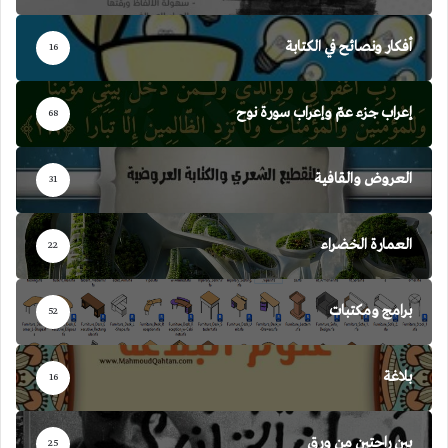
أفكار ونصائح في الكتابة
16
إعراب جزء عمّ وإعراب سورة نوح
68
العروض والقافية
31
العمارة الخضراء
22
برامج ومكتبات
52
بلاغة
16
بين راحتين من ورق
25