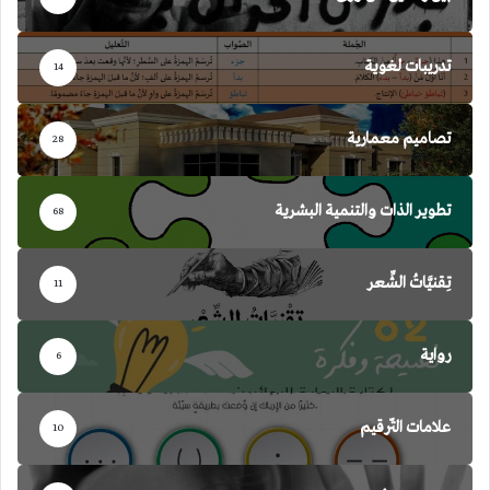
تدريبات لغوية
14
تصاميم معمارية
28
تطوير الذات والتنمية البشرية
68
تِقنيَّاتُ الشِّعر
11
رواية
6
علامات التّرقيم
10