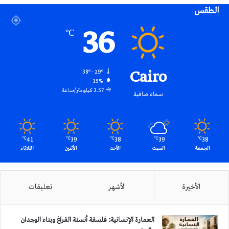
الطقس
RSS
36
℃
Cairo
38º - 29º
15%
3.57 كيلومتر/ساعة
سماء صافية
41
39
38
39
38
℃
℃
℃
℃
℃
الجمعة
السبت
الأحد
الأثنين
الثلاثاء
الأخيرة
الأشهر
تعليقات
العمارة الإنسانية: فلسفة أنسنة الفراغ وبناء الوجدان