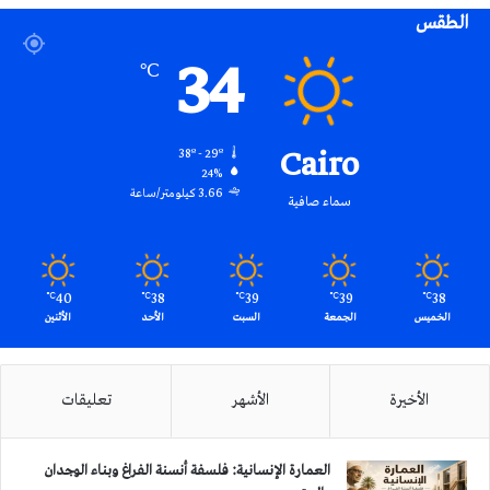
الطقس
RSS
34
℃
Cairo
38º - 29º
24%
3.66 كيلومتر/ساعة
سماء صافية
40
38
39
39
38
℃
℃
℃
℃
℃
الخميس
الجمعة
السبت
الأحد
الأثنين
الأخيرة
الأشهر
تعليقات
العمارة الإنسانية: فلسفة أنسنة الفراغ وبناء الوجدان