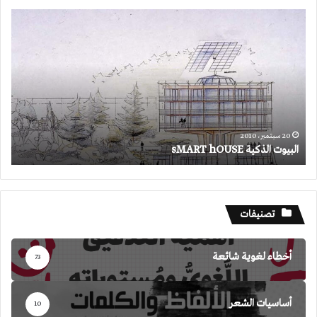
البيوت
الذكية
sMART
hOUSE
20 سبتمبر، 2010
البيوت الذكية sMART hOUSE
تصنيفات
أخطاء لغوية شائعة
73
أساسيات الشعر
10