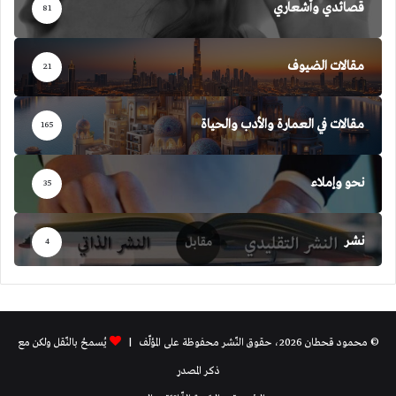
قصائدي وأشعاري
81
مقالات الضيوف
21
مقالات في العمارة والأدب والحياة
165
نحو وإملاء
35
نشر
4
© محمود قحطان 2026، حقوق النّشر محفوظة على المؤلّف |
يُسمحُ بالنّقل ولكن مع
ذكر المصدر