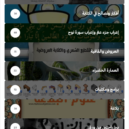
أفكار ونصائح في الكتابة
16
إعراب جزء عمّ وإعراب سورة نوح
68
العروض والقافية
31
العمارة الخضراء
22
برامج ومكتبات
52
بلاغة
16
بين راحتين من ورق
25