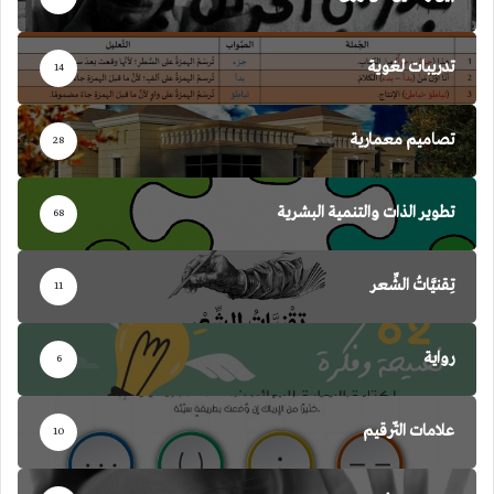
تدريبات لغوية
14
تصاميم معمارية
28
تطوير الذات والتنمية البشرية
68
تِقنيَّاتُ الشِّعر
11
رواية
6
علامات التّرقيم
10