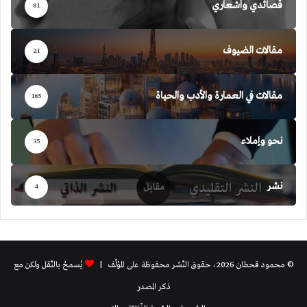
قصائدي وأشعاري
81
مقالات الضيوف
21
مقالات في العمارة والأدب والحياة
165
نحو وإملاء
35
نشر
4
© محمود قحطان 2026، حقوق النّشر محفوظة على المؤلّف |
يُسمحُ بالنّقل ولكن مع
ذكر المصدر