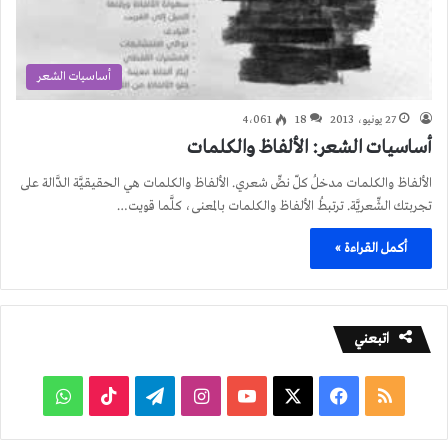
أساسيات الشعر
27 يونيو، 2013
18
4٬061
أساسيات الشعر: الألفاظ والكلمات
الألفاظ والكلمات مدخلُ كلّ نصٍّ شعري. الألفاظ والكلمات هي الحقيقيَّة الدَّالة على
تجربتك الشِّعريَّة. ترتبطُ الألفاظ والكلمات بالمعنى، كلَّما قويت…
أكمل القراءة »
اتبعني
ملخص
فيسبوك
‫X
‫YouTube
انستقرام
تيلقرام
‫TikTok
واتساب
الموقع