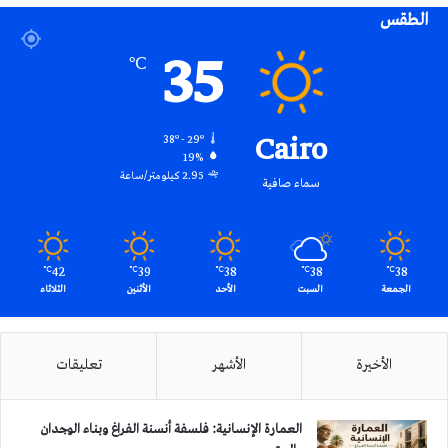
الطقس
RSS
35
℃
Cairo
38º - 29º
19%
2.95 كيلومتر/ساعة
سماء صافية
42
39
38
38
38
℃
℃
℃
℃
℃
الجمعة
السبت
الأحد
الأثنين
الثلاثاء
الأخيرة
الأشهر
تعليقات
العمارة الإنسانية: فلسفة أنسنة الفراغ وبناء الوجدان