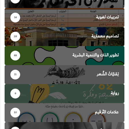
تدريبات لغوية
14
تصاميم معمارية
28
تطوير الذات والتنمية البشرية
68
تِقنيَّاتُ الشِّعر
11
رواية
6
علامات التّرقيم
10