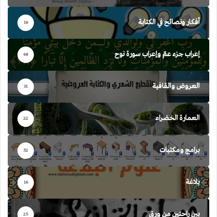
أفكار ونصائح في الكتابة
16
إعراب جزء عمّ وإعراب سورة نوح
68
العروض والقافية
31
العمارة الخضراء
22
برامج ومكتبات
52
بلاغة
16
بين راحتين من ورق
25