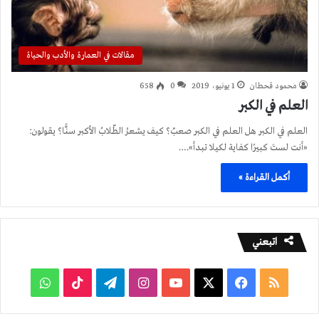
مقالات في العمارة والأدب والحياة
محمود قحطان
1 يونيو، 2019
0
658
العلم في الكبر
العلم في الكبر هل العلم في الكبر صعبٌ؟ كيف يشعرُ الطّلابُ الأكبر سنًّا؟ يقولون:
«أنت لستَ كبيرًا كفاية لكيلا تبدأ».…
أكمل القراءة »
اتبعني
ملخص
فيسبوك
‫X
‫YouTube
انستقرام
تيلقرام
‫TikTok
واتساب
الموقع