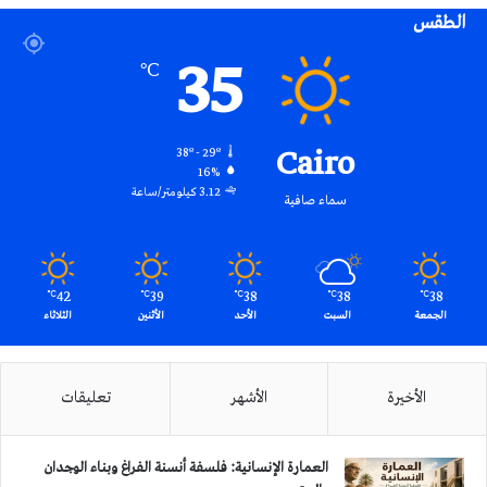
الطقس
RSS
35
℃
Cairo
38º - 29º
16%
3.12 كيلومتر/ساعة
سماء صافية
42
39
38
38
38
℃
℃
℃
℃
℃
الجمعة
السبت
الأحد
الأثنين
الثلاثاء
الأخيرة
الأشهر
تعليقات
العمارة الإنسانية: فلسفة أنسنة الفراغ وبناء الوجدان