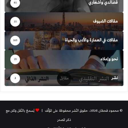
قصائدي وأشعاري
81
مقالات الضيوف
21
مقالات في العمارة والأدب والحياة
165
نحو وإملاء
35
نشر
4
© محمود قحطان 2026، حقوق النّشر محفوظة على المؤلّف |
يُسمحُ بالنّقل ولكن مع
ذكر المصدر