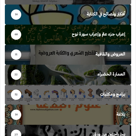
أفكار ونصائح في الكتابة
16
إعراب جزء عمّ وإعراب سورة نوح
68
العروض والقافية
31
العمارة الخضراء
22
برامج ومكتبات
52
بلاغة
16
بين راحتين من ورق
25