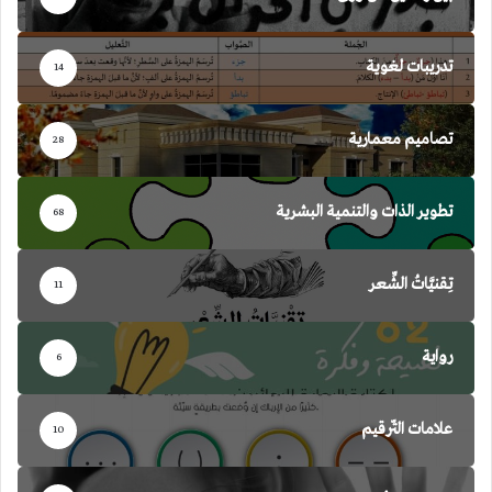
تدريبات لغوية
14
تصاميم معمارية
28
تطوير الذات والتنمية البشرية
68
تِقنيَّاتُ الشِّعر
11
رواية
6
علامات التّرقيم
10