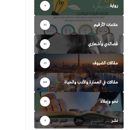
رواية
6
علامات التّرقيم
10
قصائدي وأشعاري
81
مقالات الضيوف
21
مقالات في العمارة والأدب والحياة
165
نحو وإملاء
35
نشر
4