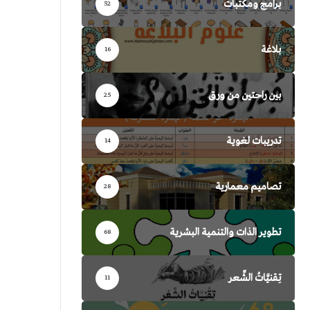
برامج ومكتبات
52
بلاغة
16
بين راحتين من ورق
25
تدريبات لغوية
14
تصاميم معمارية
28
تطوير الذات والتنمية البشرية
68
تِقنيَّاتُ الشِّعر
11