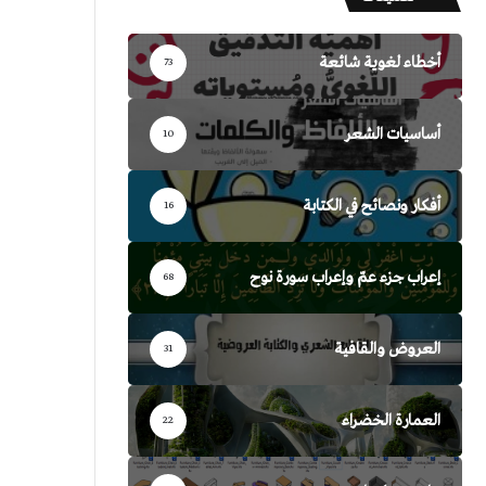
أخطاء لغوية شائعة
73
أساسيات الشعر
10
أفكار ونصائح في الكتابة
16
إعراب جزء عمّ وإعراب سورة نوح
68
العروض والقافية
31
العمارة الخضراء
22