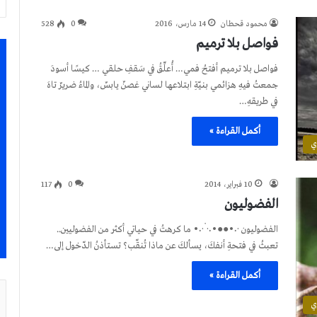
محمود قحطان
14 مارس، 2016
0
528
فواصل بلا ترميم
فواصل بلا ترميم أفتحُ فمي… أُعلِّقُ في سَقفِ حلقي … كيسًا أسودَ
جمعتُ فيهِ هزائمي بنيّةِ ابتلاعها لساني غصنٌ يابسٌ، والماءُ ضريرٌ تاهَ
في طريقهِ…
أكمل القراءة »
ي
10 فبراير، 2014
0
117
الفضوليون
الفضوليون ·٠•●●•٠·˙·٠• ما كرهتُ في حياتي أكثر من الفضوليين..
تعبثُ في فتحةِ أنفكَ، يسألكَ عن ماذا تُنقّب؟ تستأذنُ الدّخول إلى…
أكمل القراءة »
ي