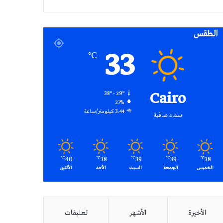
RSS
الطقس
33
℃
Cairo
38º - 29º
27%
3.44 كيلومتر/ساعة
سماء صافية
40
38
39
39
38
℃
℃
℃
℃
℃
الخميس
الجمعة
السبت
الأحد
الأثنين
الأخيرة
الأشهر
تعليقات