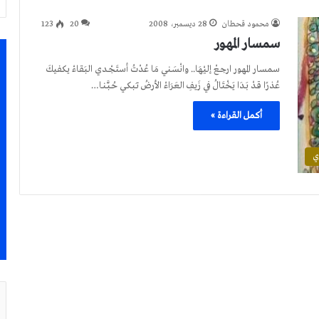
محمود قحطان
28 ديسمبر، 2008
20
123
سمسار المهور
سمسار المهور ارجـعْ إليْهَا.. وانْسَـني مَا عُدْتُ أستَجْـدي البَقاءْ يكفيكَ
عُذرًا قـدْ بَـدَا يَخْتَالُ في زَيفِ العَرَاءْ الأرضُ تـَبكـي حُـبَّـنـا…
أكمل القراءة »
ي