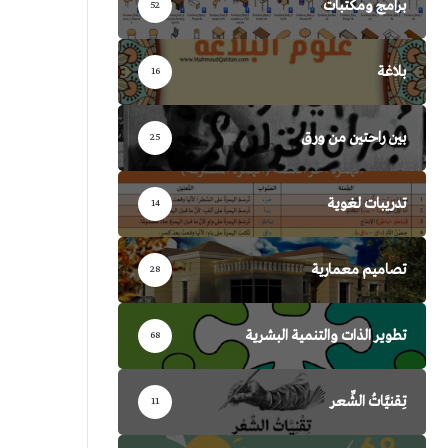
برامج ومكتبات
52
بلاغة
16
بين راحتين من ورق
25
تدريبات لغوية
14
تصاميم معمارية
28
تطوير الذات والتنمية البشرية
68
تِقنيَّاتُ الشِّعر
11