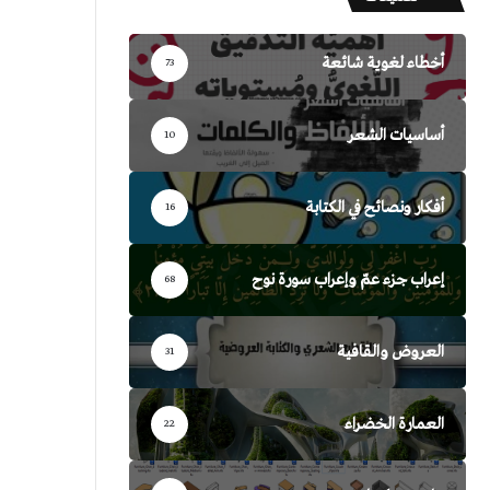
أخطاء لغوية شائعة
73
أساسيات الشعر
10
أفكار ونصائح في الكتابة
16
إعراب جزء عمّ وإعراب سورة نوح
68
العروض والقافية
31
العمارة الخضراء
22