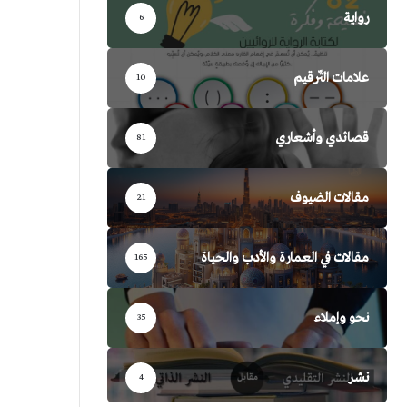
رواية
6
علامات التّرقيم
10
قصائدي وأشعاري
81
مقالات الضيوف
21
مقالات في العمارة والأدب والحياة
165
نحو وإملاء
35
نشر
4