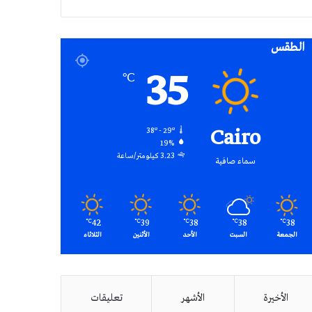
RSS
الطقس
35
℃
Cairo
38º - 29º
19%
3.23 كيلومتر/ساعة
سماء صافية
42
39
38
38
38
℃
℃
℃
℃
℃
الجمعة
السبت
الأحد
الأثنين
الثلاثاء
الأخيرة
الأشهر
تعليقات