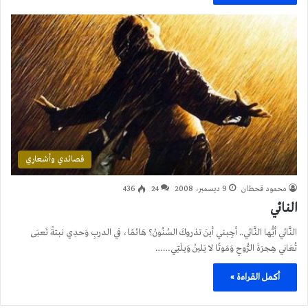
قصائدي وأشعاري
محمود قحطان
9 ديسمبر، 2008
24
436
النائي
النَّائي أيُّها النَّائي.. أجِبني أينَ تذروكَ السُنُونْ؟ هَائمًا، في الدربِ وَحدِي نبتةً تَعبَى
تُعَاني هِجرَةَ الرُّوحِ وَمَوتًا لا يَلينْ وَيلَتِي……
أكمل القراءة »