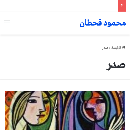
محمود قحطان
الق
الرّئيسة
/
صدر
صدر