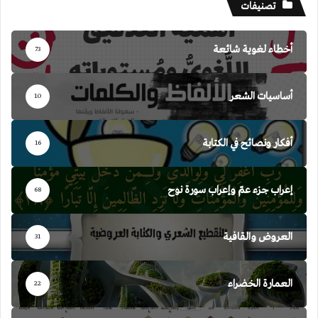
تصنيفات
أخطاء لغوية شائعة
73
أساسيات الشعر
10
أفكار ونصائح في الكتابة
16
إعراب جزء عمّ وإعراب سورة نوح
68
العروض والقافية
31
العمارة الخضراء
22