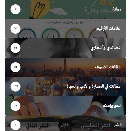
رواية
6
علامات التّرقيم
10
قصائدي وأشعاري
81
مقالات الضيوف
21
مقالات في العمارة والأدب والحياة
165
نحو وإملاء
35
نشر
4