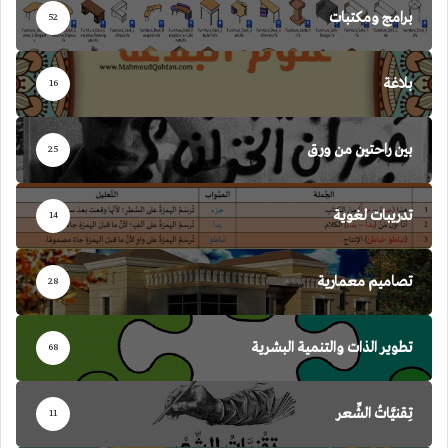
برامج ومكتبات
52
بلاغة
16
بين راحتين من ورق
25
تدريبات لغوية
14
تصاميم معمارية
28
تطوير الذات والتنمية البشرية
68
تِقنيَّاتُ الشِّعر
11