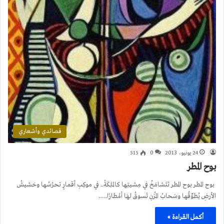
قصائدي وأشعاري
24 يونيو، 2013
0
515
بوح المطر
بوح المطر بوح المطر تَتَشامَخُ في مِشيتِها كالملِكَةْ.. في موكِبِ أقمارٍ تحرُسُها وحَشيشُ
الأرضِ يُطوِّقُها وسَحابُ المُزنِ تَسوقُ لهَا أمْطارًا..…
أكمل القراءة »