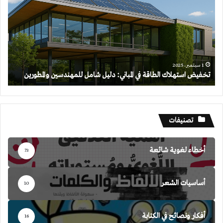
الطاقة
في
المباني:
دليل
شامل
للمهندسين
والمطورين
1 سبتمبر، 2025
تخفيض استهلاك الطاقة في المباني: دليل شامل للمهندسين والمطورين
تصنيفات
أخطاء لغوية شائعة
73
أساسيات الشعر
10
أفكار ونصائح في الكتابة
16