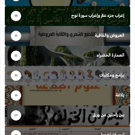
إعراب جزء عمّ وإعراب سورة نوح
68
العروض والقافية
31
العمارة الخضراء
22
برامج ومكتبات
52
بلاغة
16
بين راحتين من ورق
25