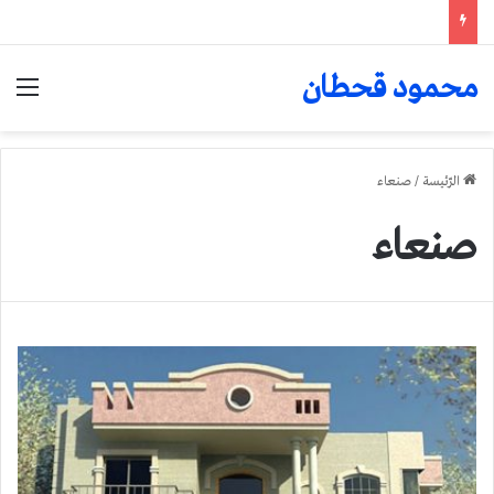
محمود قحطان
الق
الرّئيسة
/
صنعاء
صنعاء