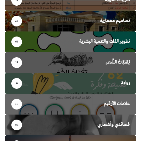
تدريبات لغوية
14
تصاميم معمارية
28
تطوير الذات والتنمية البشرية
68
تِقنيَّاتُ الشِّعر
11
رواية
6
علامات التّرقيم
10
قصائدي وأشعاري
81