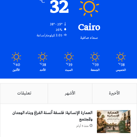
32
℃
Cairo
38º - 29º
26%
3.05 كيلومتر/ساعة
سماء صافية
40
38
39
39
38
℃
℃
℃
℃
℃
الخميس
الجمعة
السبت
الأحد
الأثنين
الأخيرة
الأشهر
تعليقات
العمارة الإنسانية: فلسفة أنسنة الفراغ وبناء الوجدان
والمجتمع
منذ 5 أيام