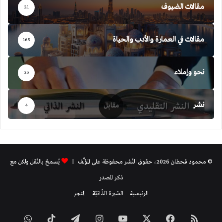
مقالات الضيوف
21
مقالات في العمارة والأدب والحياة
165
نحو وإملاء
35
نشر
4
© محمود قحطان 2026، حقوق النّشر محفوظة على المؤلّف |
يُسمحُ بالنّقل ولكن مع
ذكر المصدر
الرئيسية
السّيرة الذّاتيّة
المتجر
ملخص
فيسبوك
‫X
‫YouTube
انستقرام
تيلقرام
‫TikTok
واتساب