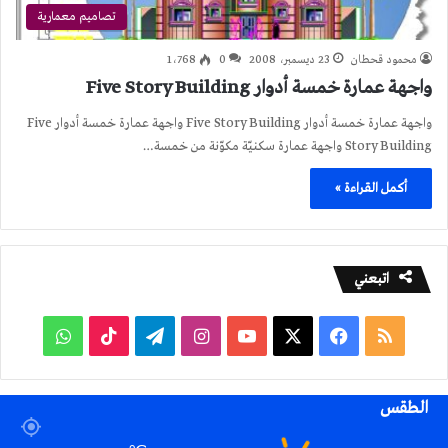
تصاميم معمارية
محمود قحطان
23 ديسمبر، 2008
0
1٬768
واجهة عمارة خمسة أدوار Five Story Building
واجهة عمارة خمسة أدوار Five Story Building واجهة عمارة خمسة أدوار Five
Story Building واجهة عمارة سكنيّة مكوّنة من خمسة…
أكمل القراءة »
اتبعني
ملخص
فيسبوك
‫X
‫YouTube
انستقرام
تيلقرام
‫TikTok
واتساب
الموقع
الطقس
RSS