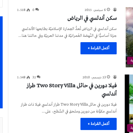
6 سبتمبر، 2015
0
1٬518
سكن أندلسي في الرياض
سكن أندلسي في الرياض تُعدُّ العِمارة الإسلاميّة بطابعها الأندلسي
جزءًا أساسيًّا في النّهضة العُمرانيّة في مدننا العربيّة وفي حالتنا هنا…
أكمل القراءة »
ة
23 ديسمبر، 2010
32
1٬548
فيلا دورين في حائل Two Story Villa طراز
أندلسي
فيلا دورين في حائل Two Story Villa طراز أندلسي فيلا ذات طراز
أندلسي مكوَّنة من دورين وملحق في السَّطح، على…
أكمل القراءة »
ة