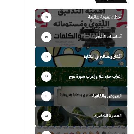
أخطاء لغوية شائعة
73
أساسيات الشعر
10
أفكار ونصائح في الكتابة
16
إعراب جزء عمّ وإعراب سورة نوح
68
العروض والقافية
31
العمارة الخضراء
22