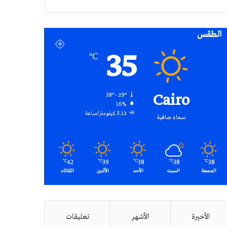
RSS
الطقس
35
℃
Cairo
38º - 29º
16%
3.12 كيلومتر/ساعة
سماء صافية
42
39
38
38
38
℃
℃
℃
℃
℃
الجمعة
السبت
الأحد
الأثنين
الثلاثاء
الأخيرة
الأشهر
تعليقات