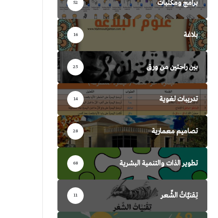
برامج ومكتبات
52
بلاغة
16
بين راحتين من ورق
25
تدريبات لغوية
14
تصاميم معمارية
28
تطوير الذات والتنمية البشرية
68
تِقنيَّاتُ الشِّعر
11