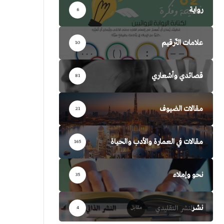
رواية
6
علامات التّرقيم
10
قصائدي وأشعاري
81
مقالات الضيوف
21
مقالات في العمارة والأدب والحياة
165
نحو وإملاء
35
نشر
4