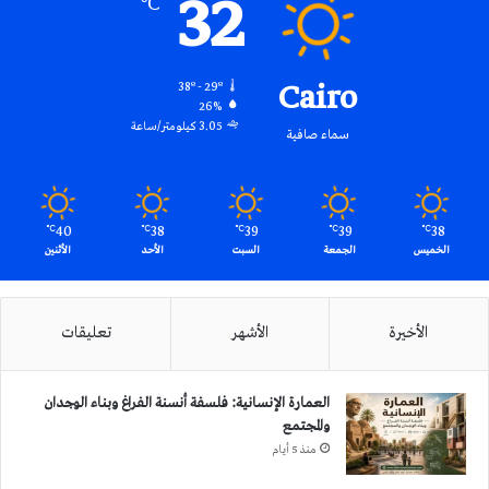
32
℃
Cairo
38º - 29º
26%
3.05 كيلومتر/ساعة
سماء صافية
40
38
39
39
38
℃
℃
℃
℃
℃
الخميس
الجمعة
السبت
الأحد
الأثنين
الأخيرة
الأشهر
تعليقات
العمارة الإنسانية: فلسفة أنسنة الفراغ وبناء الوجدان
والمجتمع
منذ 5 أيام