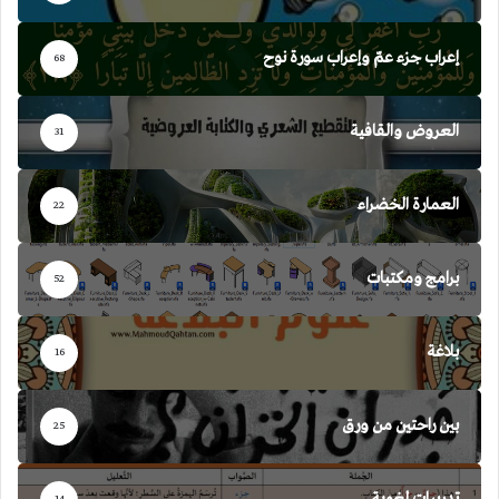
إعراب جزء عمّ وإعراب سورة نوح
68
العروض والقافية
31
العمارة الخضراء
22
برامج ومكتبات
52
بلاغة
16
بين راحتين من ورق
25