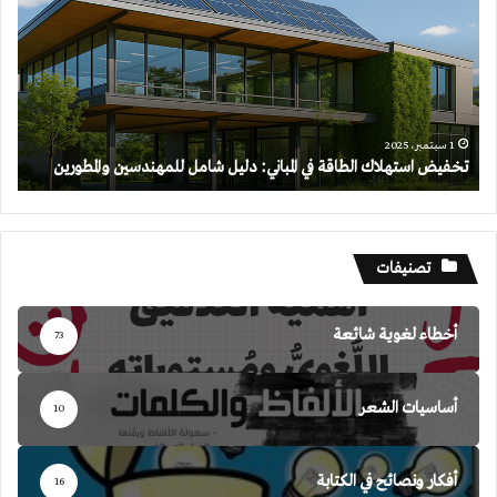
الطاقة
في
المباني:
دليل
شامل
للمهندسين
والمطورين
1 سبتمبر، 2025
تخفيض استهلاك الطاقة في المباني: دليل شامل للمهندسين والمطورين
تصنيفات
أخطاء لغوية شائعة
73
أساسيات الشعر
10
أفكار ونصائح في الكتابة
16