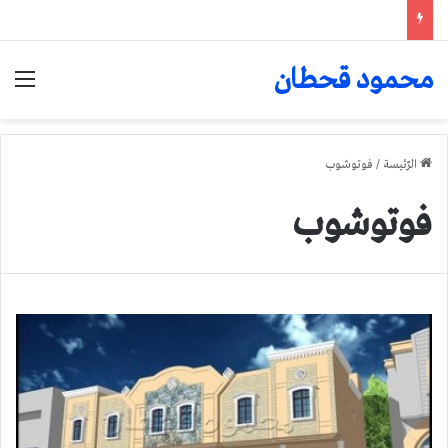
محمود قحطان
الق
الرّئيسة
/
فوتوشوب
فوتوشوب