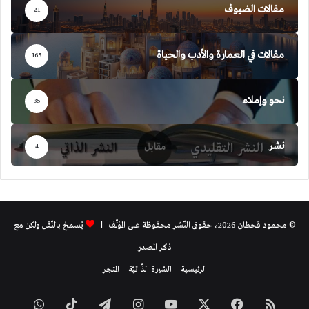
مقالات الضيوف
21
مقالات في العمارة والأدب والحياة
165
نحو وإملاء
35
نشر
4
© محمود قحطان 2026، حقوق النّشر محفوظة على المؤلّف |
يُسمحُ بالنّقل ولكن مع
ذكر المصدر
الرئيسية
السّيرة الذّاتيّة
المتجر
ملخص
فيسبوك
‫X
‫YouTube
انستقرام
تيلقرام
‫TikTok
واتساب