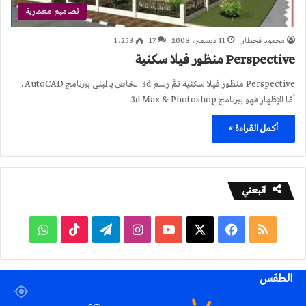
تصاميم معمارية
محمود قحطان
11 ديسمبر، 2008
17
1٬253
Perspective منظور فيلا سكنية
Perspective منظور فيلا سكنية تمَّ رسم 3d الخاص بالمبنى ببرنامج AutoCAD،
أمّا الإظهار فهو ببرنامج 3d Max & Photoshop.
أكمل القراءة »
اتبعني
ملخص
فيسبوك
‫X
‫YouTube
انستقرام
تيلقرام
‫TikTok
واتساب
الموقع
الطقس
RSS