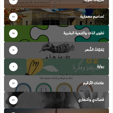
تدريبات لغوية
14
تصاميم معمارية
28
تطوير الذات والتنمية البشرية
68
تِقنيَّاتُ الشِّعر
11
رواية
6
علامات التّرقيم
10
قصائدي وأشعاري
81