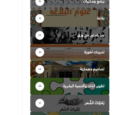
برامج ومكتبات
52
بلاغة
16
بين راحتين من ورق
25
تدريبات لغوية
14
تصاميم معمارية
28
تطوير الذات والتنمية البشرية
68
تِقنيَّاتُ الشِّعر
11