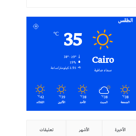
RSS
الطقس
35
℃
Cairo
38º - 29º
19%
2.95 كيلومتر/ساعة
سماء صافية
42
39
38
38
38
℃
℃
℃
℃
℃
الجمعة
السبت
الأحد
الأثنين
الثلاثاء
الأخيرة
الأشهر
تعليقات