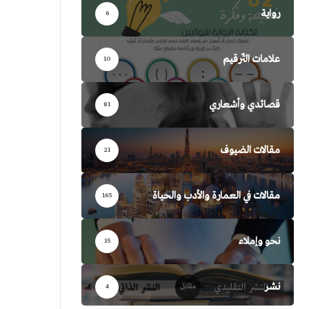
رواية
6
علامات التّرقيم
10
قصائدي وأشعاري
81
مقالات الضيوف
21
مقالات في العمارة والأدب والحياة
165
نحو وإملاء
35
نشر
4