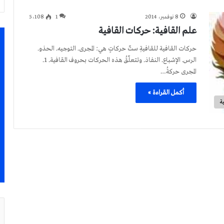
8 نوفمبر، 2014
1
5٬108
علم القافية: حركات القافية
حركات القافية للقافيةِ ستّ حركاتٍ هي: المجرى. التوجيه. الحذو.
الرس. الإشباع. النفاذ. وتتعلّقُ هذه الحركات بحروف القافية. 1.
المجرى حركةُ…
أكمل القراءة »
ة