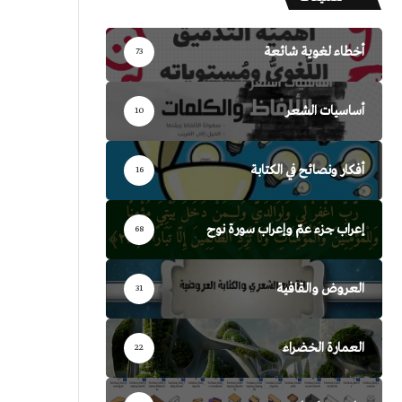
أخطاء لغوية شائعة
73
أساسيات الشعر
10
أفكار ونصائح في الكتابة
16
إعراب جزء عمّ وإعراب سورة نوح
68
العروض والقافية
31
العمارة الخضراء
22