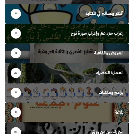
أفكار ونصائح في الكتابة
16
إعراب جزء عمّ وإعراب سورة نوح
68
العروض والقافية
31
العمارة الخضراء
22
برامج ومكتبات
52
بلاغة
16
بين راحتين من ورق
25