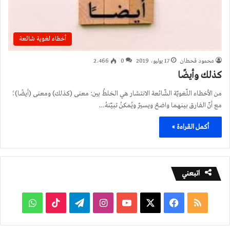
أخطاء لغوية شائعة
محمود قحطان
17 يوليو، 2019
0
2٬466
كذلك وأيضًا
من الأخطاء اللّغويّة الشّائعة الانتشار هي الخلطُ بين: معنى (كذلك) ومعنى (أيضًا)؛
مع أنّ الفارق بينهما واضحٌ ويسيرٌ ويُمكنُ تبيّنهُ…
أكمل القراءة »
اتبعني
ملخص
فيسبوك
‫X
‫YouTube
انستقرام
تيلقرام
‫TikTok
واتساب
الموقع