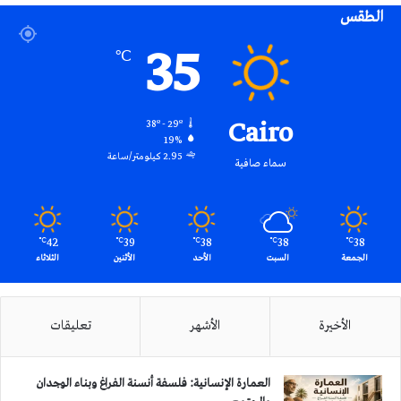
الطقس
RSS
35
℃
Cairo
38º - 29º
19%
2.95 كيلومتر/ساعة
سماء صافية
42
39
38
38
38
℃
℃
℃
℃
℃
الجمعة
السبت
الأحد
الأثنين
الثلاثاء
الأخيرة
الأشهر
تعليقات
العمارة الإنسانية: فلسفة أنسنة الفراغ وبناء الوجدان