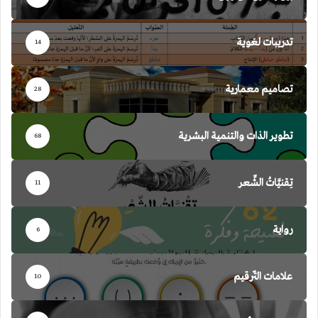
تدريبات لغوية
14
تصاميم معمارية
28
تطوير الذات والتنمية البشرية
68
تِقنيَّاتُ الشِّعر
11
رواية
6
علامات التّرقيم
10