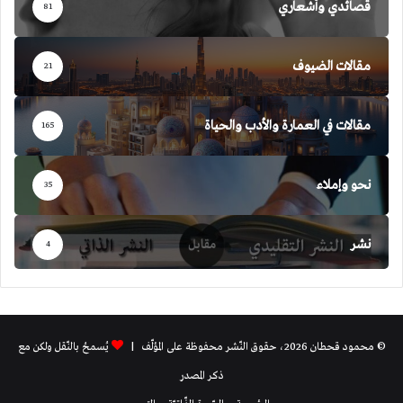
قصائدي وأشعاري
81
مقالات الضيوف
21
مقالات في العمارة والأدب والحياة
165
نحو وإملاء
35
نشر
4
© محمود قحطان 2026، حقوق النّشر محفوظة على المؤلّف |
يُسمحُ بالنّقل ولكن مع
ذكر المصدر