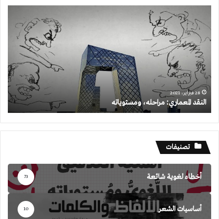
النقد
المعماري:
مراحله،
ومستوياته
28 فبراير، 2021
النقد المعماري: مراحله، ومستوياته
تصنيفات
أخطاء لغوية شائعة
73
أساسيات الشعر
10