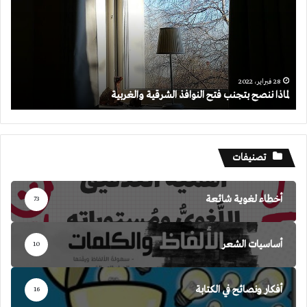
فتح
النوافذ
الشرقية
والغربية
28 فبراير، 2022
لماذا ننصح بتجنب فتح النوافذ الشرقية والغربية
تصنيفات
أخطاء لغوية شائعة
73
أساسيات الشعر
10
أفكار ونصائح في الكتابة
16