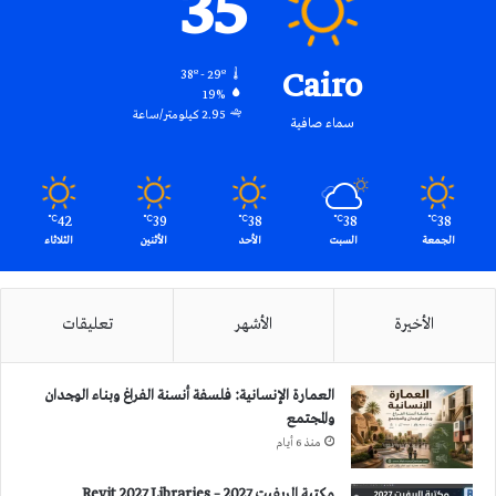
35
Cairo
38º - 29º
19%
2.95 كيلومتر/ساعة
سماء صافية
42
39
38
38
38
℃
℃
℃
℃
℃
الجمعة
السبت
الأحد
الأثنين
الثلاثاء
الأخيرة
الأشهر
تعليقات
العمارة الإنسانية: فلسفة أنسنة الفراغ وبناء الوجدان
والمجتمع
منذ 6 أيام
مكتبة الريفيت 2027 – Revit 2027 Libraries