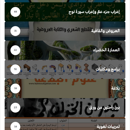
إعراب جزء عمّ وإعراب سورة نوح
68
العروض والقافية
31
العمارة الخضراء
22
برامج ومكتبات
52
بلاغة
16
بين راحتين من ورق
25
تدريبات لغوية
14