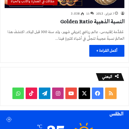
مقالات في العمارة والأدب والحياة
7 فبراير، 2013
15
3٬038
النسبة الذهبية Golden Ratio
مُقدَّمة إقليدس، عالم رياضي إغريقي شهير، ولد سنة 300 قبل الميلاد. اكتشفَ هذا
العالمُ نسبةً عجيبةً تتجلَّى في أشياءَ كثيرةٍ فينا…
أكمل القراءة »
اتبعني
ملخص
فيسبوك
‫X
‫YouTube
انستقرام
تيلقرام
‫TikTok
واتساب
الموقع
الطقس
RSS
℃