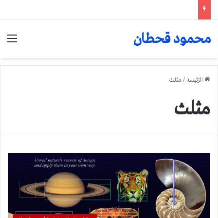
محمود قحطان
الق
الرّئيسة
/
مثلث
مثلث