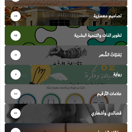
تصاميم معمارية
28
تطوير الذات والتنمية البشرية
68
تِقنيَّاتُ الشِّعر
11
رواية
6
علامات التّرقيم
10
قصائدي وأشعاري
81