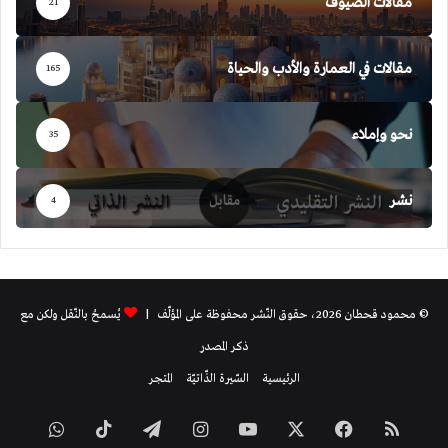
مقالات الضيوف
21
مقالات في العمارة والأدب والحياة
165
نحو وإملاء
35
نشر
4
© محمود قحطان 2026، حقوق النّشر محفوظة على المؤلّف |
يُسمحُ بالنّقل ولكن مع
ذكر المصدر
الرئيسية
السّيرة الذّاتيّة
المتجر
ملخص
فيسبوك
‫X
‫YouTube
انستقرام
تيلقرام
‫TikTok
واتساب