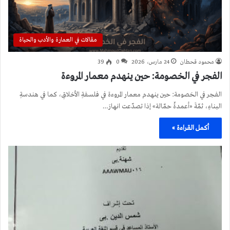
مقالات في العمارة والأدب والحياة
محمود قحطان
24 مارس، 2026
0
39
الفجر في الخصومة: حين ينهدم معمار المروءة
الفجر في الخصومة: حين ينهدم معمار المروءة في فلسفةِ الأخلاقِ، كما في هندسةِ
البناءِ، ثمّةَ «أعمدةٌ حمّالة» إذا تصدّعت انهارَ…
أكمل القراءة »