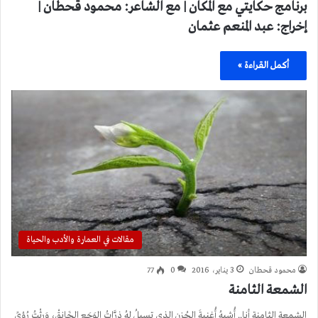
برنامج حكايتي مع المكان | مع الشاعر: محمود قحطان |
إخراج: عبد المنعم عثمان
أكمل القراءة »
مقالات في العمارة والأدب والحياة
محمود قحطان
3 يناير، 2016
0
77
الشمعة الثامنة
الشمعة الثامنة أنا.. أُشبهُ أُغنيةَ الحُزنِ الذي تسيلُ لهُ ذرَّاتُ الوَجَعِ الخَانقْ، وَرِثْتُ رُؤىً