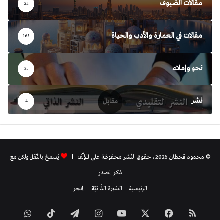
مقالات الضيوف
21
مقالات في العمارة والأدب والحياة
165
نحو وإملاء
35
نشر
4
© محمود قحطان 2026، حقوق النّشر محفوظة على المؤلّف |
يُسمحُ بالنّقل ولكن مع
ذكر المصدر
الرئيسية
السّيرة الذّاتيّة
المتجر
ملخص
فيسبوك
‫X
‫YouTube
انستقرام
تيلقرام
‫TikTok
واتساب