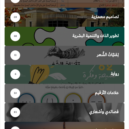
تصاميم معمارية
28
تطوير الذات والتنمية البشرية
68
تِقنيَّاتُ الشِّعر
11
رواية
6
علامات التّرقيم
10
قصائدي وأشعاري
81