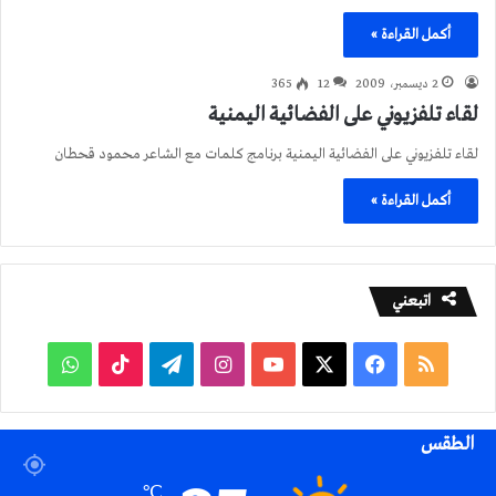
أكمل القراءة »
2 ديسمبر، 2009
12
365
لقاء تلفزيوني على الفضائية اليمنية
لقاء تلفزيوني على الفضائية اليمنية برنامج كلمات مع الشاعر محمود قحطان
أكمل القراءة »
اتبعني
ملخص
فيسبوك
‫X
‫YouTube
انستقرام
تيلقرام
‫TikTok
واتساب
الموقع
الطقس
RSS
℃