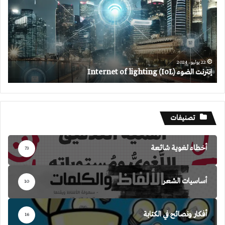
of
lighting
(IoL)
22 يوليو، 2024
إنترنت الضوء Internet of lighting (IoL)
تصنيفات
أخطاء لغوية شائعة
73
أساسيات الشعر
10
أفكار ونصائح في الكتابة
16