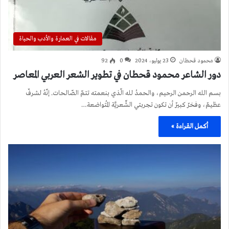
مقالات في العمارة والأدب والحياة
محمود قحطان
23 يوليو، 2024
0
92
دور الشاعر محمود قحطان في تطوير الشعر العربي المعاصر
بسم الله الرحمن الرحيم، والحمدُ لله الّذي بنعمته تتمّ الصّالحات. إنّهُ لشرفٌ
عظيمٌ، وفخرٌ كبيرٌ أن تكون تجربتي الشِّعريَّة المُتواضعة…
أكمل القراءة »