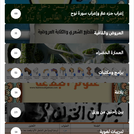
إعراب جزء عمّ وإعراب سورة نوح
68
العروض والقافية
31
العمارة الخضراء
22
برامج ومكتبات
52
بلاغة
16
بين راحتين من ورق
25
تدريبات لغوية
14