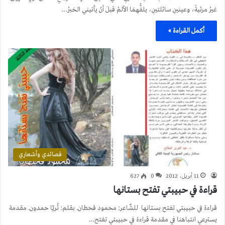
غيرُ مرئيةْ، وعينينِ سائلتينِ، يلفُّهمَا الألمُ قبلَ أنْ يأتيني الخبرُ…
أكمل القراءة »
قصائدي وأشعاري
11 أبريل، 2012
0
627
قراءة في حبيبتي تفتح بستانها
قراءة في حبيبتي تفتح بستانها للشّاعر: محمود قحطان. بقلم: ثُريّا حمدون. مقدمة
يسترعي انتباهنا في مقدمة قراءة في حبيبتي تفتح…