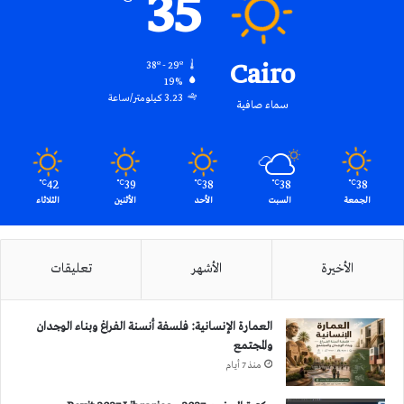
35
Cairo
38º - 29º
19%
3.23 كيلومتر/ساعة
سماء صافية
42
39
38
38
38
℃
℃
℃
℃
℃
الجمعة
السبت
الأحد
الأثنين
الثلاثاء
الأخيرة
الأشهر
تعليقات
العمارة الإنسانية: فلسفة أنسنة الفراغ وبناء الوجدان
والمجتمع
منذ 7 أيام