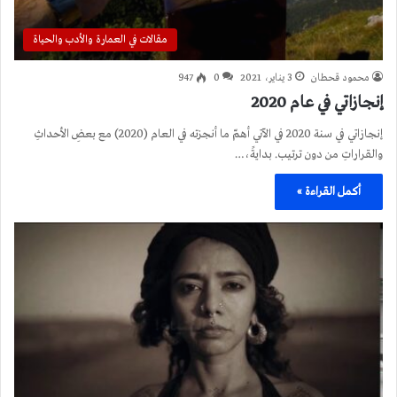
مقالات في العمارة والأدب والحياة
محمود قحطان
3 يناير، 2021
0
947
إنجازاتي في عام 2020
إنجازاتي في سنة 2020 في الآتي أهمّ ما أنجزته في العام (2020) مع بعضِ الأحداثِ
والقراراتِ من دون ترتيب. بدايةً،…
أكمل القراءة »