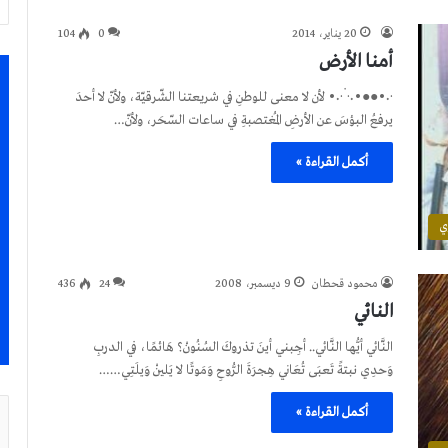
20 يناير، 2014
0
104
أمنا الأرض
·٠•●●•٠·˙·٠• لأن لا معنى للوطنِ في شريعتنا الشّرقيّة، ولأنّ لا أحدَ
يرفعُ البؤسَ عن الأرضِ المُغتصبةِ في ساعات السّحَر، ولأنّ…
أكمل القراءة »
ي
محمود قحطان
9 ديسمبر، 2008
24
436
النائي
النَّائي أيُّها النَّائي.. أجِبني أينَ تذروكَ السُنُونْ؟ هَائمًا، في الدربِ
وَحدِي نبتةً تَعبَى تُعَاني هِجرَةَ الرُّوحِ وَمَوتًا لا يَلينْ وَيلَتِي……
أكمل القراءة »