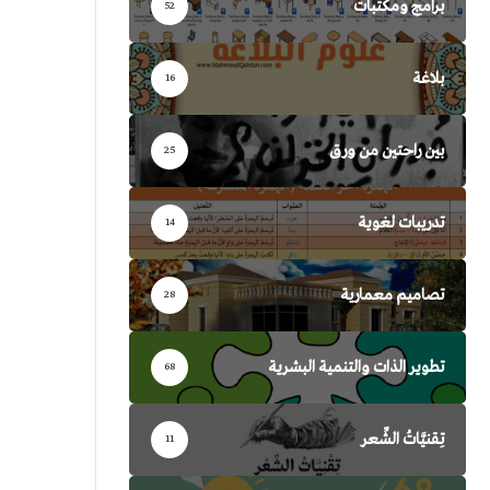
برامج ومكتبات
52
بلاغة
16
بين راحتين من ورق
25
تدريبات لغوية
14
تصاميم معمارية
28
تطوير الذات والتنمية البشرية
68
تِقنيَّاتُ الشِّعر
11