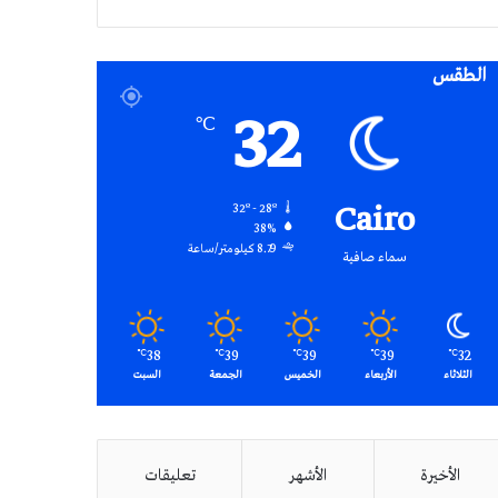
RSS
الطقس
32
℃
Cairo
32º - 28º
38%
8.79 كيلومتر/ساعة
سماء صافية
38
39
39
39
32
℃
℃
℃
℃
℃
الثلاثاء
الأربعاء
الخميس
الجمعة
السبت
الأخيرة
الأشهر
تعليقات