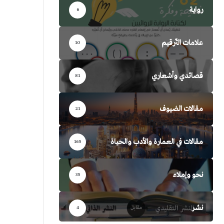
رواية
6
علامات التّرقيم
10
قصائدي وأشعاري
81
مقالات الضيوف
21
مقالات في العمارة والأدب والحياة
165
نحو وإملاء
35
نشر
4