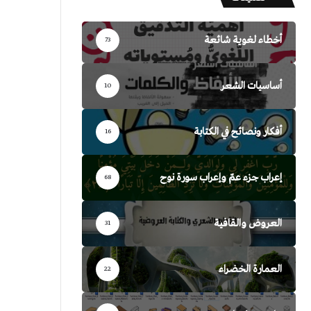
أخطاء لغوية شائعة
73
أساسيات الشعر
10
أفكار ونصائح في الكتابة
16
إعراب جزء عمّ وإعراب سورة نوح
68
العروض والقافية
31
العمارة الخضراء
22