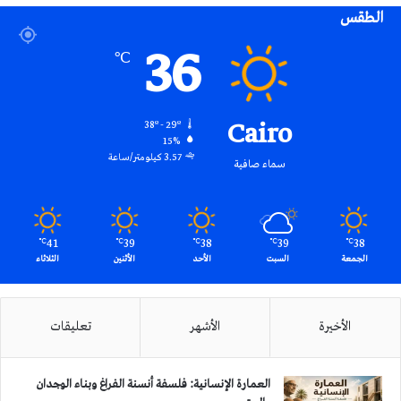
الطقس
RSS
36
℃
Cairo
38º - 29º
15%
3.57 كيلومتر/ساعة
سماء صافية
41
39
38
39
38
℃
℃
℃
℃
℃
الجمعة
السبت
الأحد
الأثنين
الثلاثاء
الأخيرة
الأشهر
تعليقات
العمارة الإنسانية: فلسفة أنسنة الفراغ وبناء الوجدان