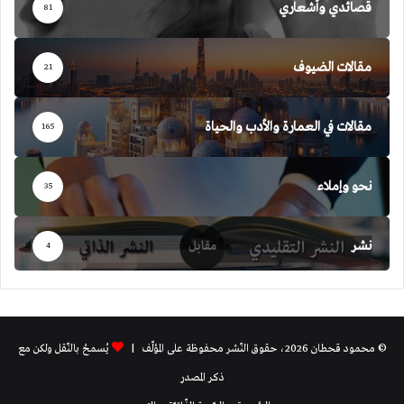
قصائدي وأشعاري
81
مقالات الضيوف
21
مقالات في العمارة والأدب والحياة
165
نحو وإملاء
35
نشر
4
© محمود قحطان 2026، حقوق النّشر محفوظة على المؤلّف |
يُسمحُ بالنّقل ولكن مع
ذكر المصدر