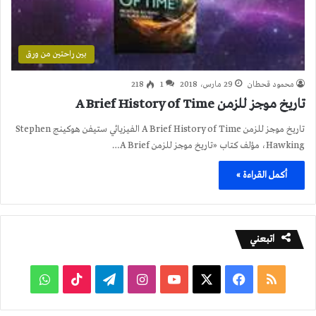
بين راحتين من ورق
محمود قحطان
29 مارس، 2018
1
218
تاريخ موجز للزمن A Brief History of Time
تاريخ موجز للزمن A Brief History of Time الفيزيائي ستيفن هوكينج Stephen
Hawking، مؤلف كتاب «تاريخ موجز للزمن A Brief…
أكمل القراءة »
اتبعني
ملخص
فيسبوك
‫X
‫YouTube
انستقرام
تيلقرام
‫TikTok
واتساب
الموقع