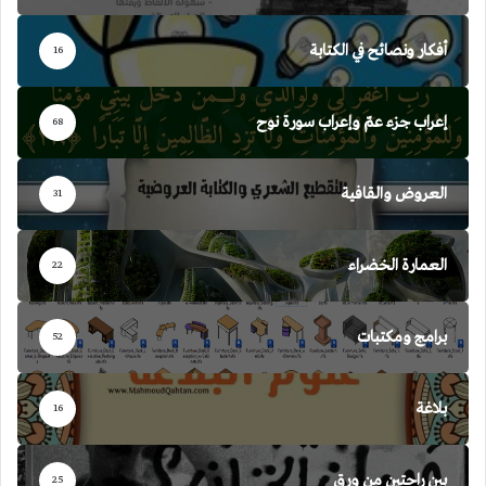
أفكار ونصائح في الكتابة
16
إعراب جزء عمّ وإعراب سورة نوح
68
العروض والقافية
31
العمارة الخضراء
22
برامج ومكتبات
52
بلاغة
16
بين راحتين من ورق
25