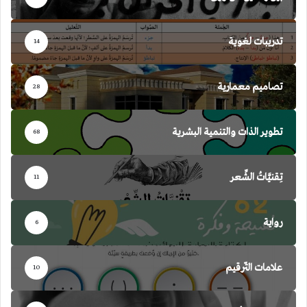
تدريبات لغوية
14
تصاميم معمارية
28
تطوير الذات والتنمية البشرية
68
تِقنيَّاتُ الشِّعر
11
رواية
6
علامات التّرقيم
10